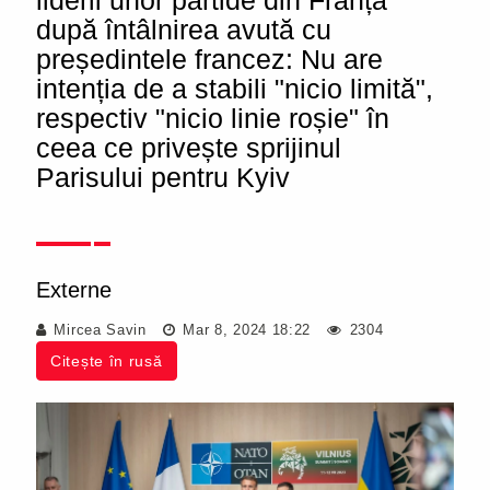
liderii unor partide din Franța
după întâlnirea avută cu
președintele francez: Nu are
intenția de a stabili "nicio limită",
respectiv "nicio linie roșie" în
ceea ce privește sprijinul
Parisului pentru Kyiv
Externe
Mircea Savin
Mar 8, 2024 18:22
2304
Citește în rusă