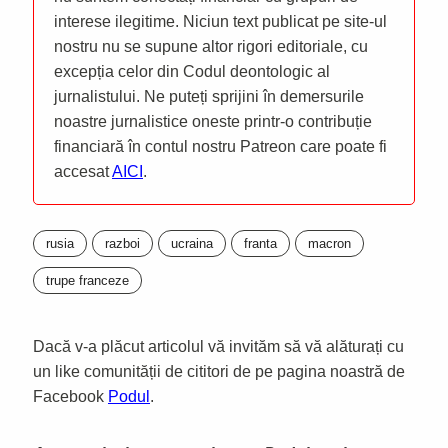
interese ilegitime. Niciun text publicat pe site-ul
nostru nu se supune altor rigori editoriale, cu
excepția celor din Codul deontologic al
jurnalistului. Ne puteți sprijini în demersurile
noastre jurnalistice oneste printr-o contribuție
financiară în contul nostru Patreon care poate fi
accesat
AICI
.
rusia
razboi
ucraina
franta
macron
trupe franceze
Dacă v-a plăcut articolul vă invităm să vă alăturați cu
un like comunității de cititori de pe pagina noastră de
Facebook
Podul
.