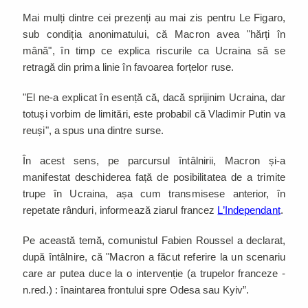
Mai mulți dintre cei prezenți au mai zis pentru Le Figaro,
sub condiția anonimatului, că Macron avea "hărți în
mână", în timp ce explica riscurile ca Ucraina să se
retragă din prima linie în favoarea forțelor ruse.
"El ne-a explicat în esență că, dacă sprijinim Ucraina, dar
totuși vorbim de limitări, este probabil că Vladimir Putin va
reuși", a spus una dintre surse.
În acest sens, pe parcursul întâlnirii, Macron și-a
manifestat deschiderea față de posibilitatea de a trimite
trupe în Ucraina, așa cum transmisese anterior, în
repetate rânduri, informează ziarul francez
L’Independant
.
Pe această temă, comunistul Fabien Roussel a declarat,
după întâlnire, că "Macron a făcut referire la un scenariu
care ar putea duce la o intervenție (a trupelor franceze -
n.red.) : înaintarea frontului spre Odesa sau Kyiv”.