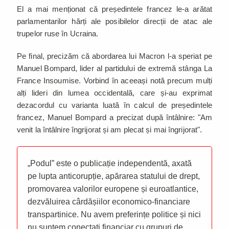
El a mai menționat că președintele francez le-a arătat
parlamentarilor hărți ale posibilelor direcții de atac ale
trupelor ruse în Ucraina.
Pe final, precizăm că abordarea lui Macron l-a speriat pe
Manuel Bompard, lider al partidului de extremă stânga La
France Insoumise. Vorbind în aceeași notă precum mulți
alți lideri din lumea occidentală, care și-au exprimat
dezacordul cu varianta luată în calcul de președintele
francez, Manuel Bompard a precizat după întâlnire: "Am
venit la întâlnire îngrijorat și am plecat și mai îngrijorat".
„Podul” este o publicație independentă, axată
pe lupta anticorupție, apărarea statului de drept,
promovarea valorilor europene și euroatlantice,
dezvăluirea cârdășiilor economico-financiare
transpartinice. Nu avem preferințe politice și nici
nu suntem conectați financiar cu grupuri de