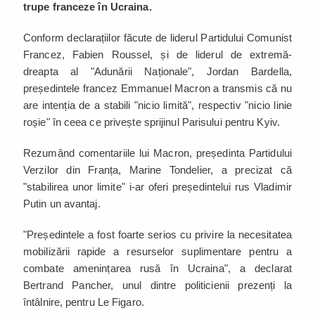
trupe franceze în Ucraina.
Conform declarațiilor făcute de liderul Partidului Comunist
Francez, Fabien Roussel, și de liderul de extremă-
dreapta al "Adunării Naționale", Jordan Bardella,
președintele francez Emmanuel Macron a transmis că nu
are intenția de a stabili "nicio limită", respectiv "nicio linie
roșie" în ceea ce privește sprijinul Parisului pentru Kyiv.
Rezumând comentariile lui Macron, președinta Partidului
Verzilor din Franța, Marine Tondelier, a precizat că
"stabilirea unor limite" i-ar oferi președintelui rus Vladimir
Putin un avantaj.
"Președintele a fost foarte serios cu privire la necesitatea
mobilizării rapide a resurselor suplimentare pentru a
combate amenințarea rusă în Ucraina", a declarat
Bertrand Pancher, unul dintre politicienii prezenți la
întâlnire, pentru Le Figaro.