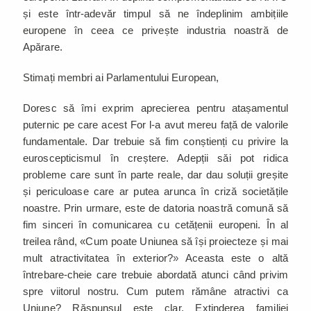
și este într-adevăr timpul să ne îndeplinim ambițiile
europene în ceea ce privește industria noastră de
Apărare.
Stimați membri ai Parlamentului European,
Doresc să îmi exprim aprecierea pentru atașamentul
puternic pe care acest For l-a avut mereu față de valorile
fundamentale. Dar trebuie să fim conștienți cu privire la
euroscepticismul în creștere. Adepții săi pot ridica
probleme care sunt în parte reale, dar dau soluții greșite
și periculoase care ar putea arunca în criză societățile
noastre. Prin urmare, este de datoria noastră comună să
fim sinceri în comunicarea cu cetățenii europeni. În al
treilea rând, «Cum poate Uniunea să își proiecteze și mai
mult atractivitatea în exterior?
»
Aceasta este o altă
întrebare-cheie care trebuie abordată atunci când privim
spre viitorul nostru. Cum putem rămâne atractivi ca
Uniune? Răspunsul este clar. Extinderea familiei