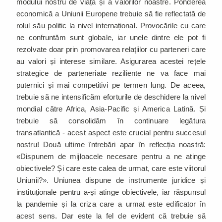
modului nostru de viață și a valorilor noastre. Ponderea
economică a Uniunii Europene trebuie să fie reflectată de
rolul său politic la nivel internațional. Provocările cu care
ne confruntăm sunt globale, iar unele dintre ele pot fi
rezolvate doar prin promovarea relațiilor cu parteneri care
au valori și interese similare. Asigurarea acestei rețele
strategice de parteneriate reziliente ne va face mai
puternici și mai competitivi pe termen lung. De aceea,
trebuie să ne intensificăm eforturile de deschidere la nivel
mondial către Africa, Asia-Pacific și America Latină. Și
trebuie să consolidăm în continuare legătura
transatlantică - acest aspect este crucial pentru succesul
nostru! Două ultime întrebări apar în reflecția noastră:
«Dispunem de mijloacele necesare pentru a ne atinge
obiectivele? Și care este calea de urmat, care este viitorul
Uniunii?
»
. Uniunea dispune de instrumente juridice și
instituționale pentru a-și atinge obiectivele, iar răspunsul
la pandemie și la criza care a urmat este edificator în
acest sens. Dar este la fel de evident că trebuie să