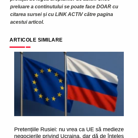
preluare a continutului se poate face DOAR cu
citarea sursei și cu LINK ACTIV către pagina
acestui articol.
ARTICOLE SIMILARE
Pretențiile Rusiei: nu vrea ca UE să medieze
2
negocierile privind Ucraina, dar dă de înțeles
de