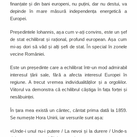
finanțate și din bani europeni, nu puțini, dar nu destui, va
depinde în mare măsură independența energetică a
Europei.
Președintele Iohannis, așa cum v-ați convins, este un șef
de stat echilibrat și rațional, profund european. Așa cum
mi-aș dori să văd și alți șefi de stat. În special în zonele
vecine României.
Este un președinte care a echilibrat într-un mod admirabil
interesul țării sale, fără a afecta interesul Europei în
regiune. A trecut vremea individualităților și a orgoliilor.
Viitorul va demonstra că echilibrul câștiga în fața forței și
nesăbuinței.
În țara mea există un cântec, cântat prima dată la 1859.
Se numește Hora Unirii, iar versurile sunt așa:
«Unde-i unul nu-i putere / La nevoi și la durere / Unde-s