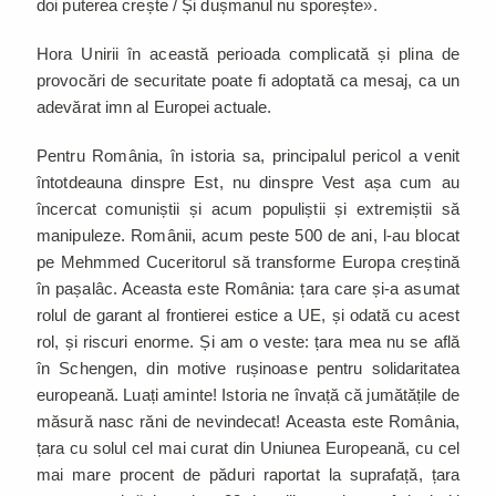
doi puterea crește / Și dușmanul nu sporește
».
Hora Unirii în această perioada complicată și plina de
provocări de securitate poate fi adoptată ca mesaj, ca un
adevărat imn al Europei actuale.
Pentru România, în istoria sa, principalul pericol a venit
întotdeauna dinspre Est, nu dinspre Vest așa cum au
încercat comuniștii și acum populiștii și extremiștii să
manipuleze. Românii, acum peste 500 de ani, l-au blocat
pe Mehmmed Cuceritorul să transforme Europa creștină
în pașalâc. Aceasta este România: țara care și-a asumat
rolul de garant al frontierei estice a UE, și odată cu acest
rol, și riscuri enorme. Și am o veste: țara mea nu se află
în Schengen, din motive rușinoase pentru solidaritatea
europeană. Luați aminte! Istoria ne învață că jumătățile de
măsură nasc răni de nevindecat! Aceasta este România,
țara cu solul cel mai curat din Uniunea Europeană, cu cel
mai mare procent de păduri raportat la suprafață, țara