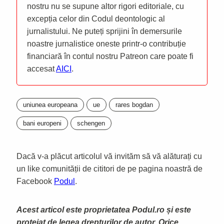
nostru nu se supune altor rigori editoriale, cu
excepția celor din Codul deontologic al
jurnalistului. Ne puteți sprijini în demersurile
noastre jurnalistice oneste printr-o contribuție
financiară în contul nostru Patreon care poate fi
accesat
AICI
.
uniunea europeana
ue
rares bogdan
bani europeni
schengen
Dacă v-a plăcut articolul vă invităm să vă alăturați cu
un like comunității de cititori de pe pagina noastră de
Facebook
Podul
.
Acest articol este proprietatea Podul.ro și este
protejat de legea drepturilor de autor. Orice