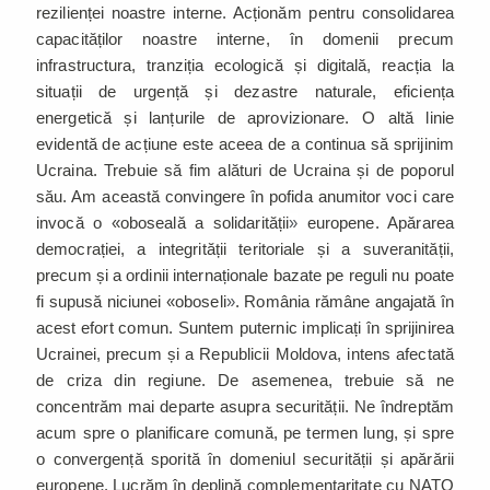
rezilienței noastre interne. Acționăm pentru consolidarea
capacităților noastre interne, în domenii precum
infrastructura, tranziția ecologică și digitală, reacția la
situații de urgență și dezastre naturale, eficiența
energetică și lanțurile de aprovizionare. O altă linie
evidentă de acțiune este aceea de a continua să sprijinim
Ucraina. Trebuie să fim alături de Ucraina și de poporul
său. Am această convingere în pofida anumitor voci care
invocă o «oboseală a solidarității
»
europene. Apărarea
democrației, a integrității teritoriale și a suveranității,
precum și a ordinii internaționale bazate pe reguli nu poate
fi supusă niciunei «oboseli
»
. România rămâne angajată în
acest efort comun. Suntem puternic implicați în sprijinirea
Ucrainei, precum și a Republicii Moldova, intens afectată
de criza din regiune. De asemenea, trebuie să ne
concentrăm mai departe asupra securității. Ne îndreptăm
acum spre o planificare comună, pe termen lung, și spre
o convergență sporită în domeniul securității și apărării
europene. Lucrăm în deplină complementaritate cu NATO