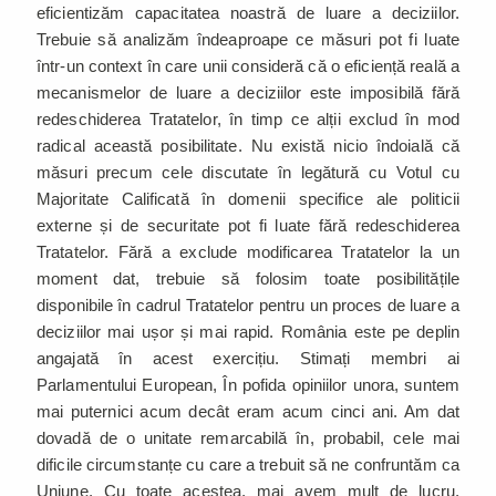
eficientizăm capacitatea noastră de luare a deciziilor.
Trebuie să analizăm îndeaproape ce măsuri pot fi luate
într-un context în care unii consideră că o eficiență reală a
mecanismelor de luare a deciziilor este imposibilă fără
redeschiderea Tratatelor, în timp ce alții exclud în mod
radical această posibilitate. Nu există nicio îndoială că
măsuri precum cele discutate în legătură cu Votul cu
Majoritate Calificată în domenii specifice ale politicii
externe și de securitate pot fi luate fără redeschiderea
Tratatelor. Fără a exclude modificarea Tratatelor la un
moment dat, trebuie să folosim toate posibilitățile
disponibile în cadrul Tratatelor pentru un proces de luare a
deciziilor mai ușor și mai rapid. România este pe deplin
angajată în acest exercițiu. Stimați membri ai
Parlamentului European, În pofida opiniilor unora, suntem
mai puternici acum decât eram acum cinci ani. Am dat
dovadă de o unitate remarcabilă în, probabil, cele mai
dificile circumstanțe cu care a trebuit să ne confruntăm ca
Uniune. Cu toate acestea, mai avem mult de lucru.