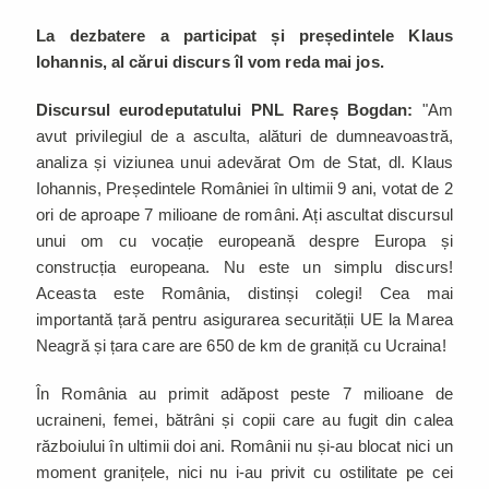
La dezbatere a participat și președintele Klaus
Iohannis, al cărui discurs îl vom reda mai jos.
Discursul eurodeputatului PNL Rareș Bogdan:
"Am
avut privilegiul de a asculta, alături de dumneavoastră,
analiza și viziunea unui adevărat Om de Stat, dl. Klaus
Iohannis, Președintele României în ultimii 9 ani, votat de 2
ori de aproape 7 milioane de români. Ați ascultat discursul
unui om cu vocație europeană despre Europa și
construcția europeana. Nu este un simplu discurs!
Aceasta este România, distinși colegi! Cea mai
importantă țară pentru asigurarea securității UE la Marea
Neagră și țara care are 650 de km de graniță cu Ucraina!
În România au primit adăpost peste 7 milioane de
ucraineni, femei, bătrâni și copii care au fugit din calea
războiului în ultimii doi ani. Românii nu și-au blocat nici un
moment granițele, nici nu i-au privit cu ostilitate pe cei