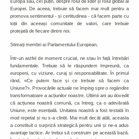
Europa sau, cel puțin, despre rolul de lider și rolul global al
Europei. De aceea, trebuie să facem mai mult pentru a
promova sentimentul - și certitudinea - că facem parte cu
toții din aceeași comunitate de valori, care trebuie
protejată de fiecare dintre noi.
Stimați membri ai Parlamentului European,
Într-un astfel de moment crucial, ne stau în față întrebări
fundamentale. Trebuie să le răspundem împreună, ca
europeni, cu viziune, curaj și responsabilitate. În primul
rând, «Ce putem face și ce trebuie să facem ca
Uniune?
»
. Provocările actuale ne împing spre o regândire
transformatoare a acțiunilor noastre. Ultimii ani au dovedit
că acțiunea noastră comună, ca întreg, ca o adevărată
Uniune, este esențială. Unitatea noastră a fost testată în
mod repetat și nu s-a clintit. Mai mult decât atât, aceasta
a constituit o surpriză strategică pentru unii și ne-a adus
avantaje tactice. Ar trebui să construim pe această bază.