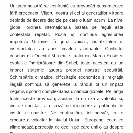
Uniunea noastră se confruntă cu provocări geostrategice
fără precedent. Viitorul nostru și cel al generațiilor viitoare
depinde de fiecare decizie pe care o luăm acum. La nivel
global, ordinea internațională bazată pe reguli este
contestată repetat. Rusia își continuă agresiunea
împotriva Ucrainei. În jurul Uniunii, instabilitatea și
insecuritatea au atins niveluri alarmante. Conflictul
deschis din Orientul Mijlociu, situația din Marea Roșie și
evoluțiile îngrijorătoare din Sahel, toate acestea au un
impact sistemic asupra propriei noastre securități.
Schimbările climatice, dificultățile economice și migrația
ilegală continuă să genereze la rândul lor un impact
negativ, sporind complexitatea dinamicii globale. Pe lângă
toate aceste provocări, asistăm la o criză a valorilor și,
din ce constat, la o criză de încredere a publicului în
instituțiile noastre. Ne confruntăm, într-adevăr, cu o
erodare a valorilor la nivelul Uniunii Europene, ceea ce
alimentează percepția de declin pe care unii o au despre