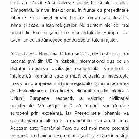
care au căutat să-și salveze viețile lor și ale copiilor.
Dimpotrivă, la nivel instituțional, în frunte cu președintele
Iohannis și la nivel uman, fiecare român și-a deschis
inima și casa în fața refugiaților. Nu suntem nici cei mai
bogați din Europa și nici cei mai ajutați din Europa. Dar
avem un cult strămoșesc pentru ospitalitate și ajutor.
Aceasta este România! O țară sinceră, deși este cea mai
atacată țară din UE în războiul informațional dus de un
dictator împotriva civilizației occidentale. Kremlinul a
înțeles că România este o miză colosală și investește
masiv în coruperea minților alegătorilor și în încercarea
de destabilizare a României și dinamitarea din interior a
Uniunii Europene, respectiv a valorilor civilizației
occidentale. Vă asigur însă că românii vor rămâne
europeni prin excelență, iar Președintele Iohannis va
garanta până în ultima zi a mandatului său acest lucru.
Aceasta este România! Țara cu cel mai mare potențial
energetic din Uniunea Europeană și de ale cărei investiții,