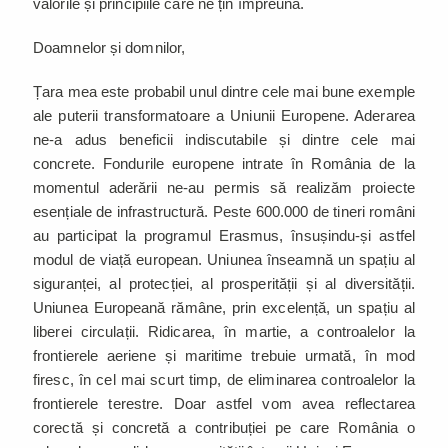
valorile și principiile care ne țin împreună.
Doamnelor și domnilor,
Țara mea este probabil unul dintre cele mai bune exemple
ale puterii transformatoare a Uniunii Europene. Aderarea
ne-a adus beneficii indiscutabile și dintre cele mai
concrete. Fondurile europene intrate în România de la
momentul aderării ne-au permis să realizăm proiecte
esențiale de infrastructură. Peste 600.000 de tineri români
au participat la programul Erasmus, însușindu-și astfel
modul de viață european. Uniunea înseamnă un spațiu al
siguranței, al protecției, al prosperității și al diversității.
Uniunea Europeană rămâne, prin excelență, un spațiu al
liberei circulații. Ridicarea, în martie, a controalelor la
frontierele aeriene și maritime trebuie urmată, în mod
firesc, în cel mai scurt timp, de eliminarea controalelor la
frontierele terestre. Doar astfel vom avea reflectarea
corectă și concretă a contribuției pe care România o