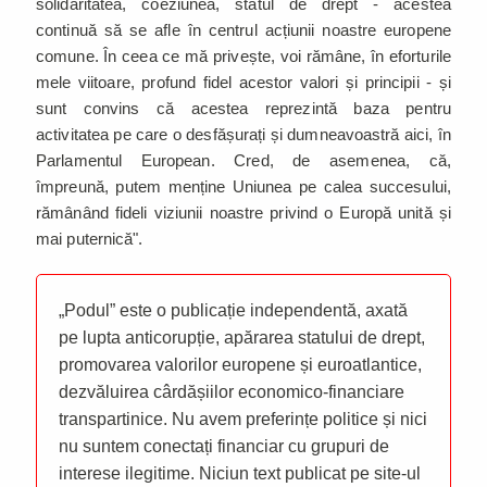
solidaritatea, coeziunea, statul de drept - acestea
continuă să se afle în centrul acțiunii noastre europene
comune. În ceea ce mă privește, voi rămâne, în eforturile
mele viitoare, profund fidel acestor valori și principii - și
sunt convins că acestea reprezintă baza pentru
activitatea pe care o desfășurați și dumneavoastră aici, în
Parlamentul European. Cred, de asemenea, că,
împreună, putem menține Uniunea pe calea succesului,
rămânând fideli viziunii noastre privind o Europă unită și
mai puternică".
„Podul” este o publicație independentă, axată
pe lupta anticorupție, apărarea statului de drept,
promovarea valorilor europene și euroatlantice,
dezvăluirea cârdășiilor economico-financiare
transpartinice. Nu avem preferințe politice și nici
nu suntem conectați financiar cu grupuri de
interese ilegitime. Niciun text publicat pe site-ul