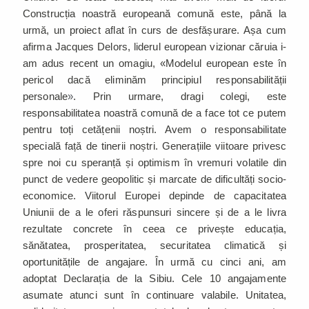
Construcția noastră europeană comună este, până la
urmă, un proiect aflat în curs de desfășurare. Așa cum
afirma Jacques Delors, liderul european vizionar căruia i-
am adus recent un omagiu, «Modelul european este în
pericol dacă eliminăm principiul responsabilității
personale
»
. Prin urmare, dragi colegi, este
responsabilitatea noastră comună de a face tot ce putem
pentru toți cetățenii noștri. Avem o responsabilitate
specială față de tinerii noștri. Generațiile viitoare privesc
spre noi cu speranță și optimism în vremuri volatile din
punct de vedere geopolitic și marcate de dificultăți socio-
economice. Viitorul Europei depinde de capacitatea
Uniunii de a le oferi răspunsuri sincere și de a le livra
rezultate concrete în ceea ce privește educația,
sănătatea, prosperitatea, securitatea climatică și
oportunitățile de angajare. În urmă cu cinci ani, am
adoptat Declarația de la Sibiu. Cele 10 angajamente
asumate atunci sunt în continuare valabile. Unitatea,