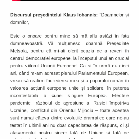
Discursul președintelui Klaus Iohannis:
"Doamnelor și
domnilor,
Este o onoare pentru mine să mă aflu astăzi în fața
dumneavoastră. Vă mulțumesc, doamnă Președinte
Metsola, pentru că mi-ați oferit ocazia de a reveni în
centrul democrației europene, la începutul unui an crucial
pentru viitorul Uniunii Europene! Ca și în urmă cu cinci
ani, când m-am adresat plenului Parlamentului European,
vreau să reafirm încrederea mea și a poporului român în
valoarea acțiunii europene unite și solidare, în puterea
incontestabilă a «unei singure Europe
»
. Efectele
pandemiei, războiul de agresiune al Rusiei împotriva
Ucrainei, conflictul din Orientul Mijlociu – toate acestea
sunt numai câteva dintre evoluțiile dramatice care ne-au
testat în ultimii ani nu doar capacitatea de răspuns, ci și
atașamentul nostru sincer față de Uniune și față de