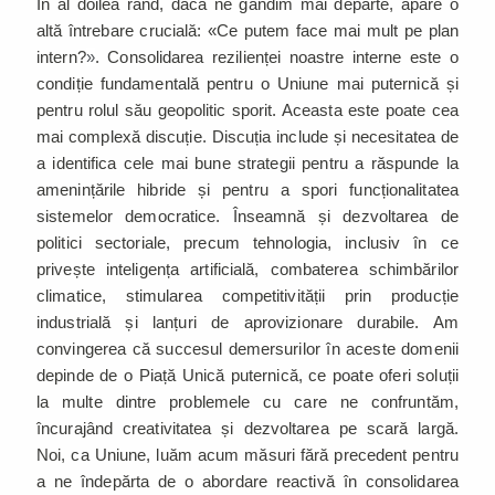
În al doilea rând, dacă ne gândim mai departe, apare o
altă întrebare crucială: «Ce putem face mai mult pe plan
intern?
»
. Consolidarea rezilienței noastre interne este o
condiție fundamentală pentru o Uniune mai puternică și
pentru rolul său geopolitic sporit. Aceasta este poate cea
mai complexă discuție. Discuția include și necesitatea de
a identifica cele mai bune strategii pentru a răspunde la
amenințările hibride și pentru a spori funcționalitatea
sistemelor democratice. Înseamnă și dezvoltarea de
politici sectoriale, precum tehnologia, inclusiv în ce
privește inteligența artificială, combaterea schimbărilor
climatice, stimularea competitivității prin producție
industrială și lanțuri de aprovizionare durabile. Am
convingerea că succesul demersurilor în aceste domenii
depinde de o Piață Unică puternică, ce poate oferi soluții
la multe dintre problemele cu care ne confruntăm,
încurajând creativitatea și dezvoltarea pe scară largă.
Noi, ca Uniune, luăm acum măsuri fără precedent pentru
a ne îndepărta de o abordare reactivă în consolidarea