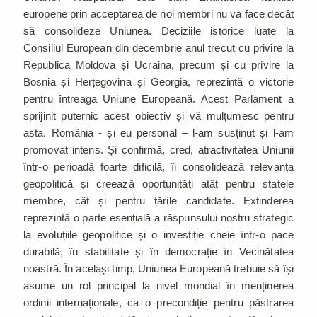
europene prin acceptarea de noi membri nu va face decât
să consolideze Uniunea. Deciziile istorice luate la
Consiliul European din decembrie anul trecut cu privire la
Republica Moldova și Ucraina, precum și cu privire la
Bosnia și Herțegovina și Georgia, reprezintă o victorie
pentru întreaga Uniune Europeană. Acest Parlament a
sprijinit puternic acest obiectiv și vă mulțumesc pentru
asta. România - și eu personal – l-am susținut și l-am
promovat intens. Și confirmă, cred, atractivitatea Uniunii
într-o perioadă foarte dificilă, îi consolidează relevanța
geopolitică și creează oportunități atât pentru statele
membre, cât și pentru țările candidate. Extinderea
reprezintă o parte esențială a răspunsului nostru strategic
la evoluțiile geopolitice și o investiție cheie într-o pace
durabilă, în stabilitate și în democrație în Vecinătatea
noastră. În același timp, Uniunea Europeană trebuie să își
asume un rol principal la nivel mondial în menținerea
ordinii internaționale, ca o precondiție pentru păstrarea