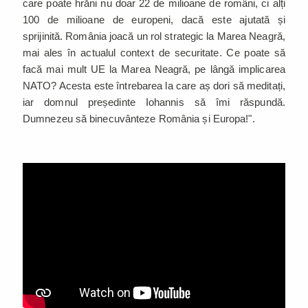
care poate hrăni nu doar 22 de milioane de români, ci alți
100 de milioane de europeni, dacă este ajutată și
sprijinită. România joacă un rol strategic la Marea Neagră,
mai ales în actualul context de securitate. Ce poate să
facă mai mult UE la Marea Neagră, pe lângă implicarea
NATO? Acesta este întrebarea la care aș dori să meditați,
iar domnul președinte Iohannis să îmi răspundă.
Dumnezeu să binecuvânteze România și Europa!".