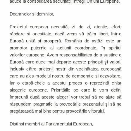
aduce la consolidarea securității întregii Uniuni Europene.
Doamnelor și domnilor,
Proiectul european necesită, zi de zi, atenție, efort,
răbdare și onestitate, dacă vrem să trăim liberi, într-o
Europă unită și prosperă. România de astăzi este un
promotor puternic al acțiunii coordonate, în spiritul
valorilor europene. Avem responsabilitatea de a susține o
Europă care duce mai departe aceste principii şi valori,
inclusiv către prietenii noștri din vecinătatea europeană
care au ales modelul nostru de democrație și dezvoltare.
Iar o etapă-cheie a acestui proces o reprezintă chiar
alegerile europene. Prioritățile pe care le vom defini
împreună după aceste alegeri vor trebui să ne ajute să
răspundem pragmatic la provocările prezentului şi să ne
pregătească mai bine pentru provocările viitorului.
Distinși membri ai Parlamentului European,