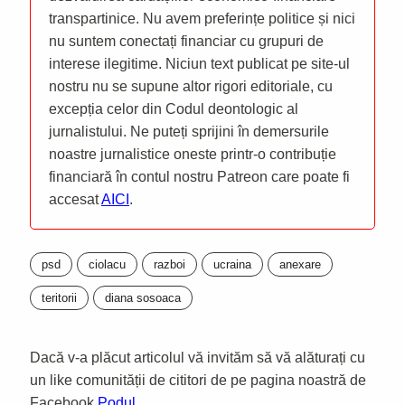
transpartinice. Nu avem preferințe politice și nici
nu suntem conectați financiar cu grupuri de
interese ilegitime. Niciun text publicat pe site-ul
nostru nu se supune altor rigori editoriale, cu
excepția celor din Codul deontologic al
jurnalistului. Ne puteți sprijini în demersurile
noastre jurnalistice oneste printr-o contribuție
financiară în contul nostru Patreon care poate fi
accesat
AICI
.
psd
ciolacu
razboi
ucraina
anexare
teritorii
diana sosoaca
Dacă v-a plăcut articolul vă invităm să vă alăturați cu
un like comunității de cititori de pe pagina noastră de
Facebook
Podul
.