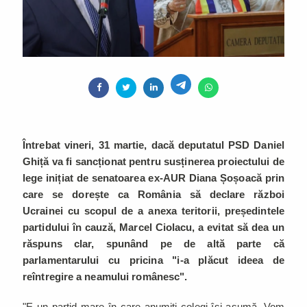
Întrebat vineri, 31 martie, dacă deputatul PSD Daniel
Ghiță va fi sancționat pentru susținerea proiectului de
lege inițiat de senatoarea ex-AUR Diana Șoșoacă prin
care se dorește ca România să declare război
Ucrainei cu scopul de a anexa teritorii, președintele
partidului în cauză, Marcel Ciolacu, a evitat să dea un
răspuns clar, spunând pe de altă parte că
parlamentarului cu pricina "i-a plăcut ideea de
reîntregire a neamului românesc".
"E un partid mare în care anumiți colegi își asumă. Vom