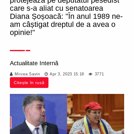
protejează pe deputatul pesedist
care s-a aliat cu senatoarea
Diana Șoșoacă: "În anul 1989 ne-
am câștigat dreptul de a avea o
opinie!"
Actualitate Internă
Mircea Savin
Apr 3, 2023 15:18
3771
Citește în rusă