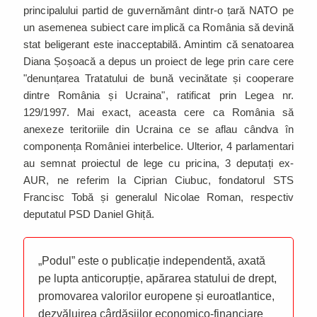
principalului partid de guvernământ dintr-o țară NATO pe
un asemenea subiect care implică ca România să devină
stat beligerant este inacceptabilă. Amintim că senatoarea
Diana Șoșoacă a depus un proiect de lege prin care cere
"denunțarea Tratatului de bună vecinătate și cooperare
dintre România și Ucraina", ratificat prin Legea nr.
129/1997. Mai exact, aceasta cere ca România să
anexeze teritoriile din Ucraina ce se aflau cândva în
componența României interbelice. Ulterior, 4 parlamentari
au semnat proiectul de lege cu pricina, 3 deputați ex-
AUR, ne referim la Ciprian Ciubuc, fondatorul STS
Francisc Tobă și generalul Nicolae Roman, respectiv
deputatul PSD Daniel Ghiță.
„Podul” este o publicație independentă, axată
pe lupta anticorupție, apărarea statului de drept,
promovarea valorilor europene și euroatlantice,
dezvăluirea cârdășiilor economico-financiare