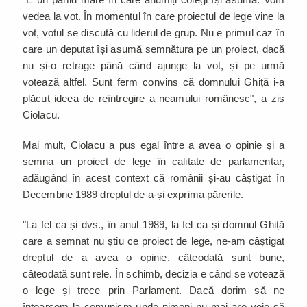
vedea la vot. În momentul în care proiectul de lege vine la
vot, votul se discută cu liderul de grup. Nu e primul caz în
care un deputat își asumă semnătura pe un proiect, dacă
nu și-o retrage până când ajunge la vot, și pe urmă
votează altfel. Sunt ferm convins că domnului Ghiță i-a
plăcut ideea de reîntregire a neamului românesc", a zis
Ciolacu.
Mai mult, Ciolacu a pus egal între a avea o opinie și a
semna un proiect de lege în calitate de parlamentar,
adăugând în acest context că românii și-au câștigat în
Decembrie 1989 dreptul de a-și exprima părerile.
"La fel ca și dvs., în anul 1989, la fel ca și domnul Ghiță
care a semnat nu știu ce proiect de lege, ne-am câștigat
dreptul de a avea o opinie, câteodată sunt bune,
câteodată sunt rele. În schimb, decizia e când se votează
o lege și trece prin Parlament. Dacă dorim să ne
întoarcem la comunism unde nimeni nu mai are voie să