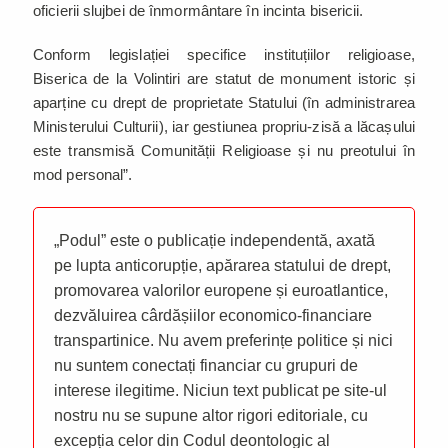
oficierii slujbei de înmormântare în incinta bisericii.
Conform legislației specifice instituțiilor religioase,
Biserica de la Volintiri are statut de monument istoric și
aparține cu drept de proprietate Statului (în administrarea
Ministerului Culturii), iar gestiunea propriu-zisă a lăcașului
este transmisă Comunității Religioase și nu preotului în
mod personal”.
„Podul” este o publicație independentă, axată
pe lupta anticorupție, apărarea statului de drept,
promovarea valorilor europene și euroatlantice,
dezvăluirea cârdășiilor economico-financiare
transpartinice. Nu avem preferințe politice și nici
nu suntem conectați financiar cu grupuri de
interese ilegitime. Niciun text publicat pe site-ul
nostru nu se supune altor rigori editoriale, cu
excepția celor din Codul deontologic al