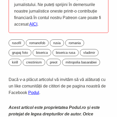
jurnalistului. Ne puteți sprijini în demersurile
noastre jurnalistice oneste printr-o contribuție
financiară în contul nostru Patreon care poate fi
accesat
AICI
.
rusofil
romanofob
rusia
romania
grupaj foto
biserica
biserica rusa
vladimir
kirill
crestinism
preot
mitropolia basarabiei
Dacă v-a plăcut articolul vă invităm să vă alăturați cu
un like comunității de cititori de pe pagina noastră de
Facebook
Podul
.
Acest articol este proprietatea Podul.ro și este
protejat de legea drepturilor de autor. Orice