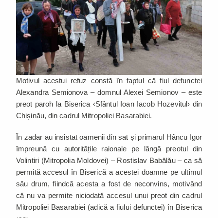
Motivul acestui refuz constă în faptul că fiul defunctei
Alexandra Semionova – domnul Alexei Semionov – este
preot paroh la Biserica ‹Sfântul Ioan Iacob Hozevitul› din
Chișinău, din cadrul Mitropoliei Basarabiei.
În zadar au insistat oamenii din sat și primarul Hâncu Igor
împreună cu autoritățile raionale pe lângă preotul din
Volintiri (Mitropolia Moldovei) – Rostislav Babălău – ca să
permită accesul în Biserică a acestei doamne pe ultimul
său drum, fiindcă acesta a fost de neconvins, motivând
că nu va permite niciodată accesul unui preot din cadrul
Mitropoliei Basarabiei (adică a fiului defunctei) în Biserica