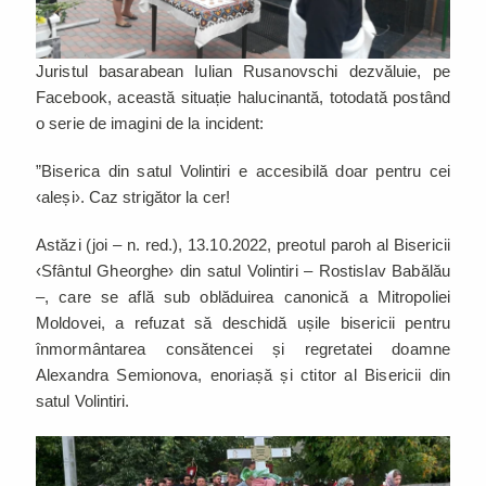
Juristul basarabean Iulian Rusanovschi dezvăluie, pe
Facebook, această situație halucinantă, totodată postând
o serie de imagini de la incident:
”Biserica din satul Volintiri e accesibilă doar pentru cei
‹aleși›. Caz strigător la cer!
Astăzi (joi – n. red.), 13.10.2022, preotul paroh al Bisericii
‹Sfântul Gheorghe› din satul Volintiri – Rostislav Babălău
–, care se află sub oblăduirea canonică a Mitropoliei
Moldovei, a refuzat să deschidă ușile bisericii pentru
înmormântarea consătencei și regretatei doamne
Alexandra Semionova, enoriașă și ctitor al Bisericii din
satul Volintiri.