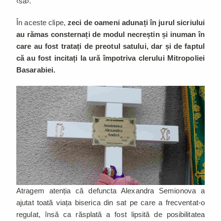
‹sa›.
În aceste clipe,
zeci de oameni adunați în jurul sicriului
au rămas consternați de modul necreștin și inuman în
care au fost tratați de preotul satului, dar și de faptul
că au fost incitați la ură împotriva clerului Mitropoliei
Basarabiei.
Atragem atenția că defuncta Alexandra Semionova a
ajutat toată viața biserica din sat pe care a frecventat-o
regulat, însă ca răsplată a fost lipsită de posibilitatea