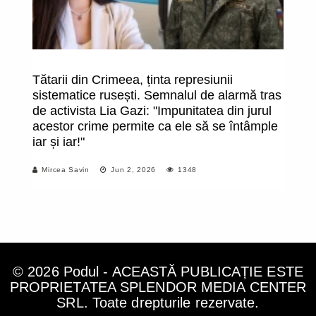
Tătarii din Crimeea, ținta represiunii
F
sistematice rusești. Semnalul de alarmă tras
pr
de activista Lia Gazi: "Impunitatea din jurul
Mo
acestor crime permite ca ele să se întâmple
"F
iar și iar!"
ab
să
Mircea Savin
Jun 2, 2026
1348
© 2026 Podul - ACEASTĂ PUBLICAȚIE ESTE
PROPRIETATEA SPLENDOR MEDIA CENTER
SRL. Toate drepturile rezervate.