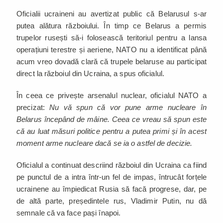
Oficialii ucraineni au avertizat public că Belarusul s-ar
putea alătura războiului. În timp ce Belarus a permis
trupelor rusești să-i folosească teritoriul pentru a lansa
operațiuni terestre și aeriene, NATO nu a identificat până
acum vreo dovadă clară că trupele belaruse au participat
direct la războiul din Ucraina, a spus oficialul.
În ceea ce privește arsenalul nuclear, oficialul NATO a
precizat:
Nu vă spun că vor pune arme nucleare în
Belarus începând de mâine. Ceea ce vreau să spun este
că au luat măsuri politice pentru a putea primi și în acest
moment arme nucleare dacă se ia o astfel de decizie.
Oficialul a continuat descriind războiul din Ucraina ca fiind
pe punctul de a intra într-un fel de impas, întrucât forțele
ucrainene au împiedicat Rusia să facă progrese, dar, pe
de altă parte, președintele rus, Vladimir Putin, nu dă
semnale că va face pași înapoi.