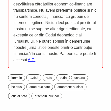
dezvăluirea cârdășiilor economico-financiare
transpartinice. Nu avem preferințe politice și nici
nu suntem conectați financiar cu grupuri de
interese ilegitime. Niciun text publicat pe site-ul
nostru nu se supune altor rigori editoriale, cu
excepția celor din Codul deontologic al
jurnalistului. Ne puteți sprijini în demersurile
noastre jurnalistice oneste printr-o contribuție
financiară în contul nostru Patreon care poate fi
accesat
AICI
.
kremlin
razboi
nato
putin
ucraina
belarus
arme nucleare
armament nuclear
oficial nato
arsenalul nuclear