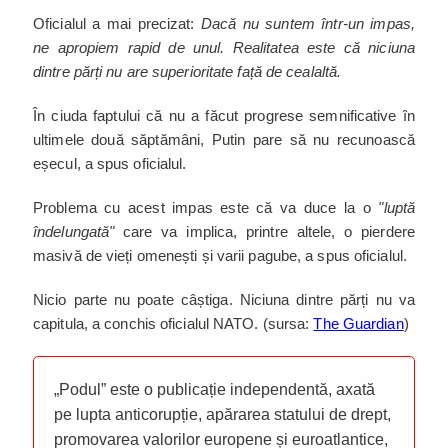
Oficialul a mai precizat:
Dacă nu suntem într-un impas,
ne apropiem rapid de unul. Realitatea este că niciuna
dintre părți nu are superioritate față de cealaltă.
În ciuda faptului că nu a făcut progrese semnificative în
ultimele două săptămâni, Putin pare să nu recunoască
eșecul, a spus oficialul.
Problema cu acest impas este că va duce la o
"luptă
îndelungată"
care va implica, printre altele, o pierdere
masivă de vieți omenești și varii pagube, a spus oficialul.
Nicio parte nu poate câștiga. Niciuna dintre părți nu va
capitula, a conchis oficialul NATO. (sursa:
The Guardian
)
„Podul” este o publicație independentă, axată
pe lupta anticorupție, apărarea statului de drept,
promovarea valorilor europene și euroatlantice,