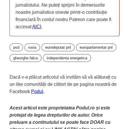
jurnalistului. Ne puteți sprijini în demersurile
noastre jurnalistice oneste printr-o contribuție
financiară în contul nostru Patreon care poate fi
accesat
AICI
.
psd
rusia
eurodeputat pnl
europarlamentar pnl
gheorghe falca
independenta energetica
Dacă v-a plăcut articolul vă invităm să vă alăturați cu
un like comunității de cititori de pe pagina noastră de
Facebook
Podul
.
Acest articol este proprietatea Podul.ro și este
protejat de legea drepturilor de autor. Orice
preluare a continutului se poate face DOAR cu