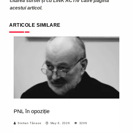
citarea sursei și cu LINK ACTIV către pagina
acestui articol.
ARTICOLE SIMILARE
PNL în opoziție
Vi
Stelian Tănase
May 6, 2026
3206