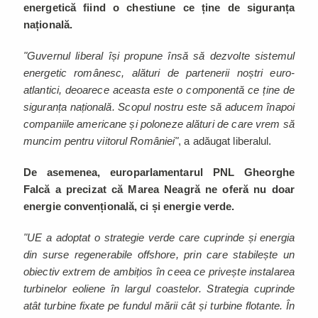
energetică fiind o chestiune ce ține de siguranța
națională.
"Guvernul liberal își propune însă să dezvolte sistemul
energetic românesc, alături de partenerii noștri euro-
atlantici, deoarece aceasta este o componentă ce ține de
siguranța națională. Scopul nostru este să aducem înapoi
companiile americane și poloneze alături de care vrem să
muncim pentru viitorul României"
, a adăugat liberalul.
De asemenea, europarlamentarul PNL Gheorghe
Falcă a precizat că Marea Neagră ne oferă nu doar
energie convențională, ci și energie verde.
"UE a adoptat o strategie verde care cuprinde și energia
din surse regenerabile offshore, prin care stabilește un
obiectiv extrem de ambițios în ceea ce privește instalarea
turbinelor eoliene în largul coastelor. Strategia cuprinde
atât turbine fixate pe fundul mării cât și turbine flotante. În