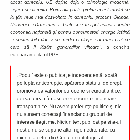
acest domeniu, UE deține deja o tehnologie modernă,
sigură și eficientă. România poate prelua acest model de
la țări mult mai dezvoltate în domeniu, precum Olanda,
Norvegia și Danemarca. Toate acestea pot asigura pentru
economia națională și pentru consumatori energie ieftină
și sustenabilă dar și un mediu ecologic cât mai curat pe
care să îl lăsăm generațiilor viitoare"
, a conchis
europarlamentarul PPE.
„Podul” este o publicație independentă, axată
pe lupta anticorupție, apărarea statului de drept,
promovarea valorilor europene și euroatlantice,
dezvăluirea cârdășiilor economico-financiare
transpartinice. Nu avem preferințe politice și nici
nu suntem conectați financiar cu grupuri de
interese ilegitime. Niciun text publicat pe site-ul
nostru nu se supune altor rigori editoriale, cu
excepția celor din Codul deontologic al