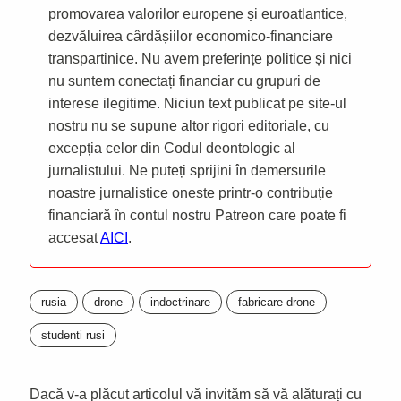
promovarea valorilor europene și euroatlantice,
dezvăluirea cârdășiilor economico-financiare
transpartinice. Nu avem preferințe politice și nici
nu suntem conectați financiar cu grupuri de
interese ilegitime. Niciun text publicat pe site-ul
nostru nu se supune altor rigori editoriale, cu
excepția celor din Codul deontologic al
jurnalistului. Ne puteți sprijini în demersurile
noastre jurnalistice oneste printr-o contribuție
financiară în contul nostru Patreon care poate fi
accesat
AICI
.
rusia
drone
indoctrinare
fabricare drone
studenti rusi
Dacă v-a plăcut articolul vă invităm să vă alăturați cu