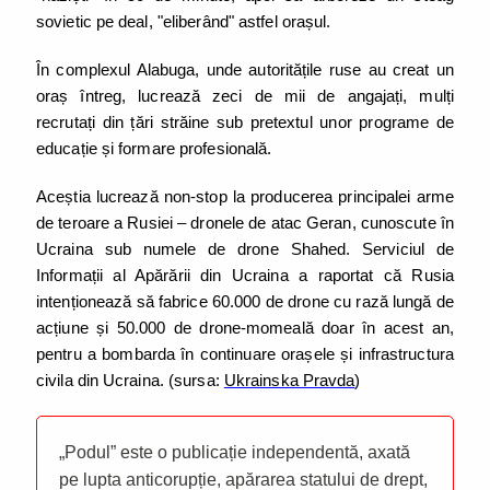
sovietic pe deal, "eliberând" astfel orașul.
În complexul Alabuga, unde autoritățile ruse au creat un
oraș întreg, lucrează zeci de mii de angajați, mulți
recrutați din țări străine sub pretextul unor programe de
educație și formare profesională.
Aceștia lucrează non-stop la producerea principalei arme
de teroare a Rusiei – dronele de atac Geran, cunoscute în
Ucraina sub numele de drone Shahed. Serviciul de
Informații al Apărării din Ucraina a raportat că Rusia
intenționează să fabrice 60.000 de drone cu rază lungă de
acțiune și 50.000 de drone-momeală doar în acest an,
pentru a bombarda în continuare orașele și infrastructura
civila din Ucraina. (sursa:
Ukrainska Pravda
)
„Podul” este o publicație independentă, axată
pe lupta anticorupție, apărarea statului de drept,