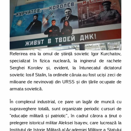
Referirea era la omul de știință sovietic Igor Kurchatov,
specializat în fizica nucleară, la inginerul de rachete
Serghei Korolev și, evident, la întunecatul dictatorul
sovietic Iosif Stalin, la ordinele căruia au fost uciși zeci de
milioane de nevinovați din URSS și din țările ocupate de
armata sovietică.
În complexul industrial, ce pare un lagăr de muncă cu
supraveghere totală, sunt organizate periodic cursuri de
"educație militară și patriotic", în cadrul cărora a ținut o
prelegere istoricul militar Aleksei Isayev, care lucrează la
Institutul de Istorie Militară al Academiei Militare a Statului