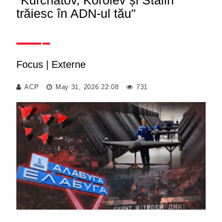
"Kurchatov, Korolev și Stalin
trăiesc în ADN-ul tău"
Focus
|
Externe
ACP
May 31, 2026 22:08
731