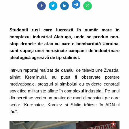
Studenții ruși care lucrează în număr mare în
complexul industrial Alabuga, unde se produc non-
stop dronele de atac cu care e bombardată Ucraina,
sunt supuși unei nerușinate campanii de îndoctrinare
ideologică agresivă de tip stalinist.
Într-un reportaj realizat de canalul de televiziune Zvezda,
aliniat Kremlinului, au putut fi observate postere
motivaționale, steaguri și simboluri cu evidente conotații
sovietice militariste aflate în complexul industrial. Pe unul
din pereți se vedea un poster de mari dimensiuni pe care
scria: "Kurchatov, Korolev și Stalin trăiesc în ADN-ul
tău".