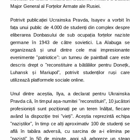
Major General al Forțelor Armate ale Rusiei.
Potrivit publicației Ucrainska Pravda, Isayev a vorbit în
fața unui public de 4.000 de studenți din complex despre
eliberarea Donbasului de sub ocupația forțelor naziste
germane în 1943 de către sovietici. La Alabuga se
organizează și unul dintre cele mai impresionante
evenimente "patriotice": un turneu de paintball care este
descris drept o "reconstituire a bătăliilor pentru Donețk,
Luhansk și Mariupol", potrivit studenților ruși care
utilizează platformele sociale online.
Unul dintre aceștia, Ilya, a declarat pentru Ukrainska
Pravda că, în timpul așa-numitei "reconstituiri", 10 jucători
profesioniști sunt poziționați pe un teren înălțat, fiecare
având la dispoziție trei "vieți". Aceștia reprezintă echipa
"naziștilor", în timp ce alți aproximativ 100 de studenți se
află în tabăra adversă, cu sarcina de a-i elimina pe
"naziști" în 50 de minute, apoi să arboreze un steag