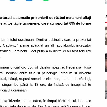
rturați sistematic prizonierii de război ucraineni aflați
e autoritățile ucrainene, care au raportat 695 de forme
rlamentului ucrainean, Dmitro Lubinets, care a prezentat
o Captivity" a mai adăugat un alt fapt absolut îngrozitor
onierii ucraineni – cel puțin 406 dintre ei au fost torturați
i.
mnăm oficial că, potrivit datelor noastre, Federația Rusă
ră, inclusiv abuz fizic și psihologic, precum și violență
ați, bătuți, supuși șocurilor electrice, atacați de câini și,
-un singur loc până la 18 ore; de îndată ce începi să te
oficialul ucrainean.
a 'frizerie', atunci când, în timpul bărbieritului, li se taie
ăți de piele de pe scalp. Dacă o persoană începe să țipe,