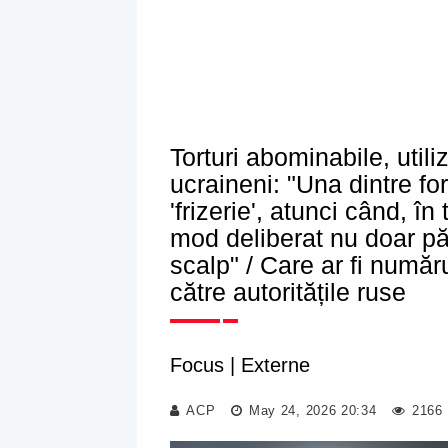
Torturi abominabile, utili
ucraineni: "Una dintre f
'frizerie', atunci când, în 
mod deliberat nu doar păr
scalp" / Care ar fi număr
către autoritățile ruse
Focus
|
Externe
ACP
May 24, 2026 20:34
2166