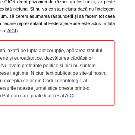
de CICR drept prizonieri de război, au fost uciși, iar peste
 există niciuna. Și nu va exista niciuna dacă nu înțelegem
 acum, să cerem asumarea răspunderii și să facem tot ceea
ă fiecare reprezentant al Federației Ruse este adus în fața
rsa:
AICI
)
ă, axată pe lupta anticorupție, apărarea statului
ene și euroatlantice, dezvăluirea cârdășiilor
 Nu avem preferințe politice și nici nu suntem
rese ilegitime. Niciun text publicat pe site-ul nostru
 cu excepția celor din Codul deontologic al
mersurile noastre jurnalistice oneste printr-o
ru Patreon care poate fi accesat
AICI
.