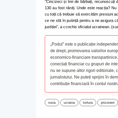
"Cincizeci și trei de bărbați, recunoscuți 
130 au fost răniți. Unde este reacția? Nu
cu toții că trebuie să exercităm presiuni
ce ne stă în putință pentru a ne asigura c
justiției", a conchis oficialul ucrainean. (su
„Podul” este o publicație independent
de drept, promovarea valorilor europ
economico-financiare transpartinice.
conectați financiar cu grupuri de inte
nu se supune altor rigori editoriale,
jurnalistului. Ne puteți sprijini în de
contribuție financiară în contul nost
rusia
ucraina
tortura
prizonieri