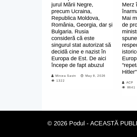
jurul Mării Negre,
Merz 
precum Ucraina,
înarm
Republica Moldova,
Mai mu
România, Georgia, dar și
de pro
Bulgaria. Rusia
minist
consideră că este
spune
singurul stat autorizat să
respec
decidă cine e nazist în
istori
Europa de Est. De aici
Europ
începe de fapt abuzul
"repet
Hitler"
Mircea Savin
May 8, 2026
1322
ACP
8641
© 2026 Podul - ACEASTĂ PUB