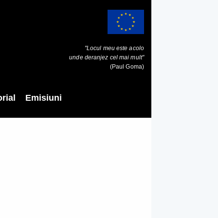
"Locul meu este acolo
unde deranjez cel mai mult"
(Paul Goma)
rial
Emisiuni