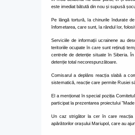
este imediat bătută din nou și supusă șocur
Pe lângă tortură, la chinurile îndurate de
înfometarea, care sunt, la rândul lor, folo
Serviciile de informații ucrainene au desc
teritoriile ocupate în care sunt reținuți temp
centrele de detenție situate în Siberia. Î
detenție total necorespunzătoare.
Comisarul a deplâns reacția slabă a comu
sistematică, reacție care permite Rusiei să
El a menționat în special poziția Comitetulu
participat la prezentarea proiectului "Made 
Un caz strigător la cer în care reacția in
apărătorilor orașului Mariupol, care au ajun