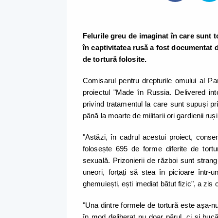
Felurile greu de imaginat în care sunt to
în captivitatea rusă a fost documentat d
de tortură folosite.
Comisarul pentru drepturile omului al Pa
proiectul "Made în Russia. Delivered int
privind tratamentul la care sunt supuși priz
până la moarte de militarii ori gardienii ruș
"Astăzi, în cadrul acestui proiect, conse
folosește 695 de forme diferite de tortu
sexuală. Prizonierii de război sunt strangul
uneori, forțați să stea în picioare într
ghemuiești, ești imediat bătut fizic", a zis 
"Una dintre formele de tortură este așa-numit
în mod deliberat nu doar părul, ci și buc