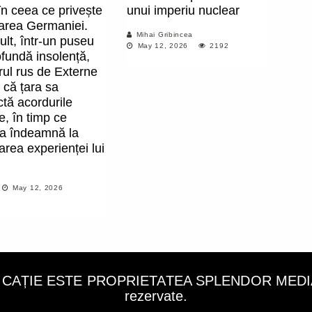
în ceea ce privește
unui imperiu nuclear
area Germaniei.
Mihai Gribincea
lt, într-un puseu
May 12, 2026
2192
fundă insolență,
rul rus de Externe
 că țara sa
tă acordurile
ce, în timp ce
a îndeamnă la
area experienței lui
May 12, 2026
LICAȚIE ESTE PROPRIETATEA SPLENDOR MEDIA C
rezervate.