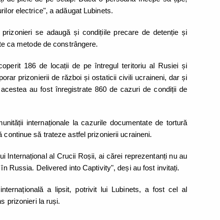
ilor electrice", a adăugat Lubinets.
 prizonieri se adaugă și condițiile precare de detenție și
site ca metode de constrângere.
operit 186 de locații de pe întregul teritoriu al Rusiei și
orar prizonierii de război și ostaticii civili ucraineni, dar și
n acestea au fost înregistrate 860 de cazuri de condiții de
nității internaționale la cazurile documentate de tortură
 continue să trateze astfel prizonierii ucraineni.
i Internațional al Crucii Roșii, ai cărei reprezentanți nu au
în Russia. Delivered into Captivity", deși au fost invitați.
ternațională a lipsit, potrivit lui Lubinets, a fost cel al
s prizonieri la ruși.