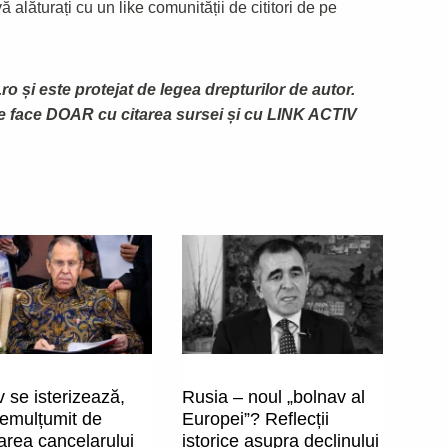
 alăturați cu un like comunității de cititori de pe
ro și este protejat de legea drepturilor de autor.
te face DOAR cu citarea sursei și cu LINK ACTIV
 se isterizează,
Rusia – noul „bolnav al
nemulțumit de
Europei”? Reflecții
area cancelarului
istorice asupra declinului