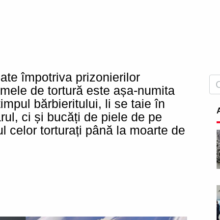
zate împotriva prizonierilor
ormele de tortură este așa-numita
timpul bărbieritului, li se taie în
ul, ci și bucăți de piele de pe
ul celor torturați până la moarte de