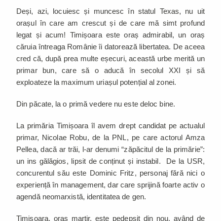
Deși, azi, locuiesc și muncesc în statul Texas, nu uit
orașul în care am crescut și de care mă simt profund
legat și acum! Timișoara este oraș admirabil, un oraș
căruia întreaga Românie îi datorează libertatea. De aceea
cred că, după prea multe eșecuri, această urbe merită un
primar bun, care să o aducă în secolul XXI și să
exploateze la maximum uriașul potențial al zonei.
Din păcate, la o primă vedere nu este deloc bine.
La primăria Timișoara îl avem drept candidat pe actualul
primar, Nicolae Robu, de la PNL, pe care actorul Amza
Pellea, dacă ar trăi, l-ar denumi “zăpăcitul de la primărie”:
un ins gălăgios, lipsit de conținut și instabil. De la USR,
concurentul său este Dominic Fritz, personaj fără nici o
experiență în management, dar care sprijină foarte activ o
agendă neomarxistă, identitatea de gen.
Timișoara, oraș martir, este pedepsit din nou, având de