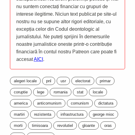
nu suntem conectați financiar cu grupuri de
interese ilegitime. Niciun text publicat pe site-ul
nostru nu se supune altor rigori editoriale, cu
excepția celor din Codul deontologic al
jurnalistului. Ne puteți sprijini în demersurile
noastre jurnalistice oneste printr-o contribuție
financiară în contul nostru Patreon care poate fi
accesat
AICI
.
alegeri locale
pnl
usr
electorat
primar
coruptie
lege
romania
stat
locale
america
anticomunism
comunism
dictatura
martiri
rezistenta
infrastructura
george mioc
morti
timisoara
revolutiel
gloante
oras