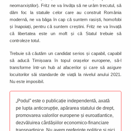
neomarxiștilor). Fritz ne va învăța să ne urâm trecutul, să
dăm foc la statuile celor care au construit România
modernă, ne va băga în cap că suntem rasiști, homofobi
și înapoiați, pentru că suntem creștini. Fritz ne va învață
că libertatea este un moft și că Statul trebuie să
controleze totul.
Trebuie să căutăm un candidat serios și capabil, capabil
să aducă Timișoara în topul orașelor europene, să-l
transforme într-un hub al afacerilor și care să asigure
locuitorilor săi standarde de viață la nivelul anului 2021.
Nu este imposibil.
„Podul” este o publicație independentă, axată
pe lupta anticorupție, apărarea statului de drept,
promovarea valorilor europene și euroatlantice,
dezvăluirea cârdășiilor economico-financiare
transpartinice. Nu avem preferințe politice și nici