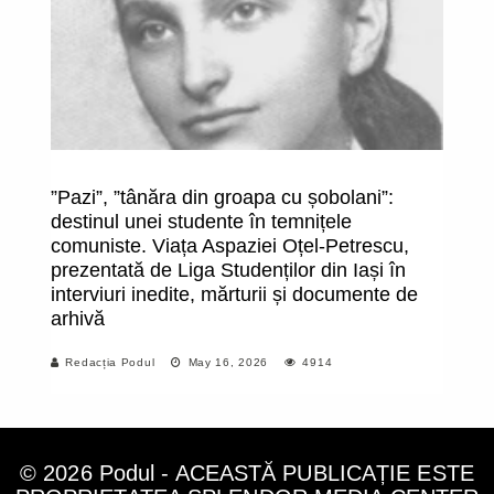
”Pazi”, ”tânăra din groapa cu șobolani”:
R
destinul unei studente în temnițele
pr
comuniste. Viața Aspaziei Oțel-Petrescu,
prezentată de Liga Studenților din Iași în
interviuri inedite, mărturii și documente de
arhivă
Redacția Podul
May 16, 2026
4914
© 2026 Podul - ACEASTĂ PUBLICAȚIE ESTE