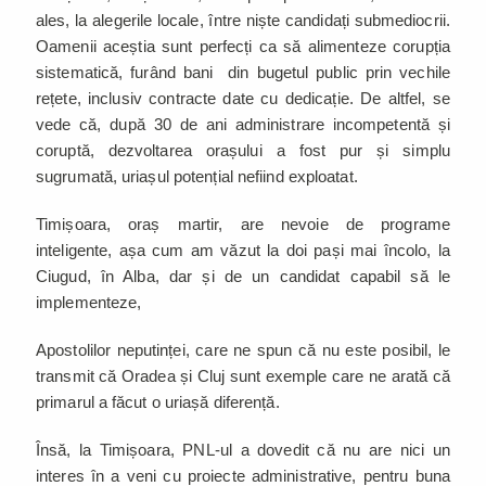
ales, la alegerile locale, între niște candidați submediocrii.
Oamenii aceștia sunt perfecți ca să alimenteze corupția
sistematică, furând bani din bugetul public prin vechile
rețete, inclusiv contracte date cu dedicație. De altfel, se
vede că, după 30 de ani administrare incompetentă și
coruptă, dezvoltarea orașului a fost pur și simplu
sugrumată, uriașul potențial nefiind exploatat.
Timișoara, oraș martir, are nevoie de programe
inteligente, așa cum am văzut la doi pași mai încolo, la
Ciugud, în Alba, dar și de un candidat capabil să le
implementeze,
Apostolilor neputinței, care ne spun că nu este posibil, le
transmit că Oradea și Cluj sunt exemple care ne arată că
primarul a făcut o uriașă diferență.
Însă, la Timișoara, PNL-ul a dovedit că nu are nici un
interes în a veni cu proiecte administrative, pentru buna