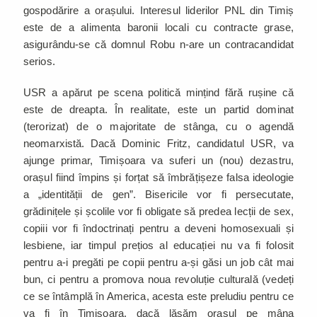
gospodărire a orașului. Interesul liderilor PNL din Timiș
este de a alimenta baronii locali cu contracte grase,
asigurându-se că domnul Robu n-are un contracandidat
serios.
USR a apărut pe scena politică mințind fără rușine că
este de dreapta. În realitate, este un partid dominat
(terorizat) de o majoritate de stânga, cu o agendă
neomarxistă. Dacă Dominic Fritz, candidatul USR, va
ajunge primar, Timișoara va suferi un (nou) dezastru,
orașul fiind împins și forțat să îmbrățișeze falsa ideologie
a „identității de gen”. Bisericile vor fi persecutate,
grădinițele și școlile vor fi obligate să predea lecții de sex,
copiii vor fi îndoctrinați pentru a deveni homosexuali și
lesbiene, iar timpul prețios al educației nu va fi folosit
pentru a-i pregăti pe copii pentru a-și găsi un job cât mai
bun, ci pentru a promova noua revoluție culturală (vedeți
ce se întâmplă în America, acesta este preludiu pentru ce
va fi în Timișoara, dacă lăsăm orașul pe mâna