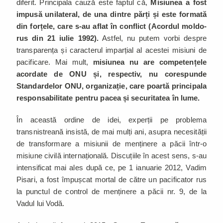
diferit. Principala cauză este faptul că,
Misiunea a fost
impusă unilateral, de una dintre părți și este formată
din forțele, care s-au aflat în conflict (Acordul moldo-
rus din 21 iulie 1992).
Astfel, nu putem vorbi despre
transparența și caracterul imparțial al acestei misiuni de
pacificare. Mai mult,
misiunea nu are competențele
acordate de ONU și, respectiv, nu corespunde
Standardelor ONU, organizație, care poartă principala
responsabilitate pentru pacea și securitatea în lume.
În această ordine de idei, experții pe problema
transnistreană insistă, de mai mulți ani, asupra necesității
de transformare a misiunii de menținere a păcii într-o
misiune civilă internațională. Discuțiile în acest sens, s-au
intensificat mai ales după ce, pe 1 ianuarie 2012, Vadim
Pisari, a fost împușcat mortal de către un pacificator rus
la punctul de control de menținere a păcii nr. 9, de la
Vadul lui Vodă.