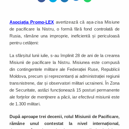
Asociația Promo-LEX
avertizează că așa-zisa Misiune
de pacificare la Nistru, o formă fără fond controlată de
Rusia, rămâne una improprie, ineficientă și periculoasă
pentru cetățeni:
La sfârșitul lunii iulie, s-au împlinit 28 de ani de la crearea
Misiunii de pacificare la Nistru. Misiunea este compusă
din contingentele militare ale Federației Ruse, Republicii
Moldova, precum și reprezentanți ai administrației regiunii
transnistrene, dar și observatori militari ucraineni. În Zona
de Securitate, astăzi funcționează 15 posturi permanente
ale forţelor de menţinere a păcii, iar efectivul misiunii este
de 1.300 militari.
După aproape trei decenii, rolul Misiunii de Pacificare,
rămâne unul contestat la nivel internațional,