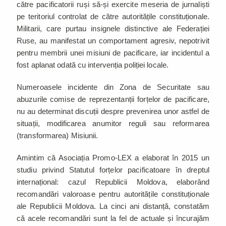
către pacificatorii ruși să-și exercite meseria de jurnaliști
pe teritoriul controlat de către autoritățile constituționale.
Militarii, care purtau insignele distinctive ale Federației
Ruse, au manifestat un comportament agresiv, nepotrivit
pentru membrii unei misiuni de pacificare, iar incidentul a
fost aplanat odată cu intervenția poliției locale.
Numeroasele incidente din Zona de Securitate sau
abuzurile comise de reprezentanții forțelor de pacificare,
nu au determinat discuții despre prevenirea unor astfel de
situații, modificarea anumitor reguli sau reformarea
(transformarea) Misiunii.
Amintim că Asociația Promo-LEX a elaborat în 2015 un
studiu privind Statutul forțelor pacificatoare în dreptul
internațional: cazul Republicii Moldova, elaborând
recomandări valoroase pentru autoritățile constituționale
ale Republicii Moldova. La cinci ani distanță, constatăm
că acele recomandări sunt la fel de actuale și încurajăm