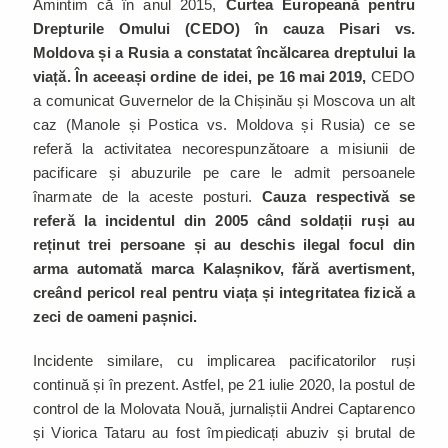
Amintim că în anul 2015,
Curtea Europeană pentru
Drepturile Omului (CEDO) în cauza Pisari vs.
Moldova și a Rusia a constatat încălcarea dreptului la
viață. În aceeași ordine de idei, pe 16 mai 2019,
CEDO
a comunicat Guvernelor de la Chișinău și Moscova un alt
caz (Manole și Postica vs. Moldova și Rusia) ce se
referă la activitatea necorespunzătoare a misiunii de
pacificare și abuzurile pe care le admit persoanele
înarmate de la aceste posturi.
Cauza respectivă se
referă la incidentul din 2005 când soldații ruși au
reținut trei persoane și au deschis ilegal focul din
arma automată marca Kalașnikov, fără avertisment,
creând pericol real pentru viața și integritatea fizică a
zeci de oameni pașnici.
Incidente similare, cu implicarea pacificatorilor ruși
continuă și în prezent. Astfel, pe 21 iulie 2020, la postul de
control de la Molovata Nouă, jurnaliștii Andrei Captarenco
și Viorica Tataru au fost împiedicați abuziv și brutal de