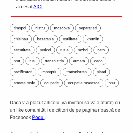
accesat
AICI
.
tiraspol
nistru
moscova
separatisti
chisinau
basarabia
ostilitate
kremlin
securitate
pericol
rusia
razboi
nato
prut
rusi
transnistria
armata
cedo
pacificatori
impropriu
transnistreni
pisari
armata rosie
ocupatie
ocupatie ruseasca
onu
Dacă v-a plăcut articolul vă invităm să vă alăturați cu
un like comunității de cititori de pe pagina noastră de
Facebook
Podul
.