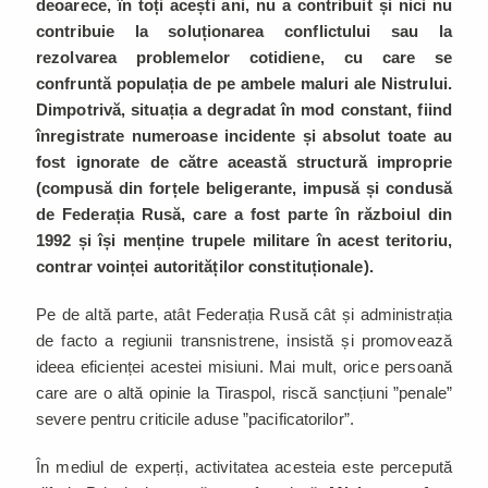
deoarece, în toți acești ani, nu a contribuit și nici nu
contribuie la soluționarea conflictului sau la
rezolvarea problemelor cotidiene, cu care se
confruntă populația de pe ambele maluri ale Nistrului.
Dimpotrivă, situația a degradat în mod constant, fiind
înregistrate numeroase incidente și absolut toate au
fost ignorate de către această structură improprie
(compusă din forțele beligerante, impusă și condusă
de Federația Rusă, care a fost parte în războiul din
1992 și își menține trupele militare în acest teritoriu,
contrar voinței autorităților constituționale).
Pe de altă parte, atât Federația Rusă cât și administrația
de facto a regiunii transnistrene, insistă și promovează
ideea eficienței acestei misiuni. Mai mult, orice persoană
care are o altă opinie la Tiraspol, riscă sancțiuni ”penale”
severe pentru criticile aduse ”pacificatorilor”.
În mediul de experți, activitatea acesteia este percepută