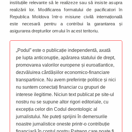
instituțiile relevante să le realizeze sau să insiste asupra
realizării lor. Modificarea formatului de pacificatori în
Republica Moldova într-o misiune civilă internațională
este necesară pentru a contribui la garantarea și
asigurarea drepturilor omului în acest teritoriu.
„Podul” este o publicație independentă, axată
pe lupta anticorupție, apărarea statului de drept,
promovarea valorilor europene și euroatlantice,
dezvăluirea cârdășiilor economico-financiare
transpartinice. Nu avem preferințe politice și nici
nu suntem conectați financiar cu grupuri de
interese ilegitime. Niciun text publicat pe site-ul
nostru nu se supune altor rigori editoriale, cu
excepția celor din Codul deontologic al
jurnalistului. Ne puteți sprijini în demersurile
noastre jurnalistice oneste printr-o contribuție
financiară în contul nostru Patreon care poate fi