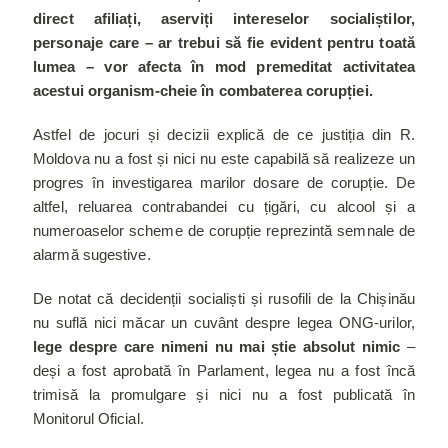
direct afiliați, aserviți intereselor socialiștilor,
personaje care – ar trebui să fie evident pentru toată
lumea – vor afecta în mod premeditat activitatea
acestui organism-cheie în combaterea corupției.
Astfel de jocuri și decizii explică de ce justiția din R.
Moldova nu a fost și nici nu este capabilă să realizeze un
progres în investigarea marilor dosare de corupție. De
altfel, reluarea contrabandei cu țigări, cu alcool și a
numeroaselor scheme de corupție reprezintă semnale de
alarmă sugestive.
De notat că decidenții socialiști și rusofili de la Chișinău
nu suflă nici măcar un cuvânt despre legea ONG-urilor,
lege despre care nimeni nu mai știe absolut nimic
–
deși a fost aprobată în Parlament, legea nu a fost încă
trimisă la promulgare și nici nu a fost publicată în
Monitorul Oficial.