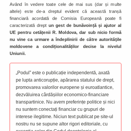
Având în vedere toate cele de mai sus (dar și multe
altele) este de-a dreptul evident că această tranșă
financiară acordată de Comisia Europeană poate fi
caracterizată drept
un gest de bunăvoință și ajutor al
UE pentru cetățenii R. Moldova, dar sub nicio formă
nu vine ca urmare a îndeplinirii de către autorităţile
moldovene a condiționalităților decise la nivelul
Uniunii.
„Podul” este o publicație independentă, axată
pe lupta anticorupție, apărarea statului de drept,
promovarea valorilor europene și euroatlantice,
dezvăluirea cârdășiilor economico-financiare
transpartinice. Nu avem preferințe politice și nici
nu suntem conectați financiar cu grupuri de
interese ilegitime. Niciun text publicat pe site-ul
nostru nu se supune altor rigori editoriale, cu