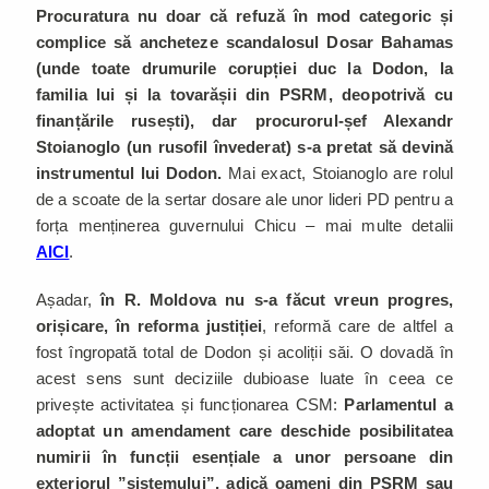
Procuratura nu doar că refuză în mod categoric și
complice să ancheteze scandalosul Dosar Bahamas
(unde toate drumurile corupției duc la Dodon, la
familia lui și la tovarășii din PSRM, deopotrivă cu
finanțările rusești), dar procurorul-șef Alexandr
Stoianoglo (un rusofil învederat) s-a pretat să devină
instrumentul lui Dodon.
Mai exact, Stoianoglo are rolul
de a scoate de la sertar dosare ale unor lideri PD pentru a
forța menținerea guvernului Chicu – mai multe detalii
AICI
.
Așadar,
în R. Moldova nu s-a făcut vreun progres,
orișicare, în reforma justiției
, reformă care de altfel a
fost îngropată total de Dodon și acoliții săi. O dovadă în
acest sens sunt deciziile dubioase luate în ceea ce
privește activitatea și funcționarea CSM:
Parlamentul a
adoptat un amendament care deschide posibilitatea
numirii în funcții esențiale a unor persoane din
exteriorul ”sistemului”, adică oameni din PSRM sau