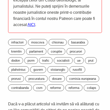
excepția celor din Codul deontologic al
jurnalistului. Ne puteți sprijini în demersurile
noastre jurnalistice oneste printr-o contribuție
financiară în contul nostru Patreon care poate fi
accesat
AICI
.
infractori
moscova
chisinau
basarabia
kremlin
parlament
coruptie
procurori
dodon
psrm
trafic
socialisti
ue
prut
plahotniuc
guvern
stoianoglo
rusofili
prorusi
procuratura
dosare
comisia europeana
contrabanda
csm
reforme
reforma
colaps
Dacă v-a plăcut articolul vă invităm să vă alăturați cu