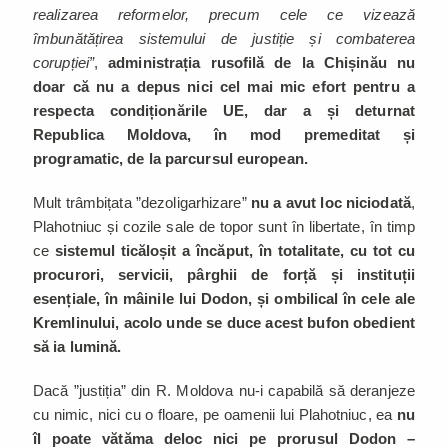
realizarea reformelor, precum cele ce vizează
îmbunătățirea sistemului de justiție și combaterea
corupției”
,
administrația rusofilă de la Chișinău nu
doar că nu a depus nici cel mai mic efort pentru a
respecta condiționările UE, dar a și deturnat
Republica Moldova, în mod premeditat și
programatic, de la parcursul european.
Mult trâmbițata ”dezoligarhizare”
nu a avut loc niciodată
,
Plahotniuc și cozile sale de topor sunt în libertate, în timp
ce
sistemul ticăloșit a încăput, în totalitate, cu tot cu
procurori, servicii, pârghii de forță și instituții
esențiale, în mâinile lui Dodon, și ombilical în cele ale
Kremlinului, acolo unde se duce acest bufon obedient
să ia lumină.
Dacă ”justiția” din R. Moldova nu-i capabilă să deranjeze
cu nimic, nici cu o floare, pe oamenii lui Plahotniuc, ea
nu
îl poate vătăma deloc nici pe prorusul Dodon –