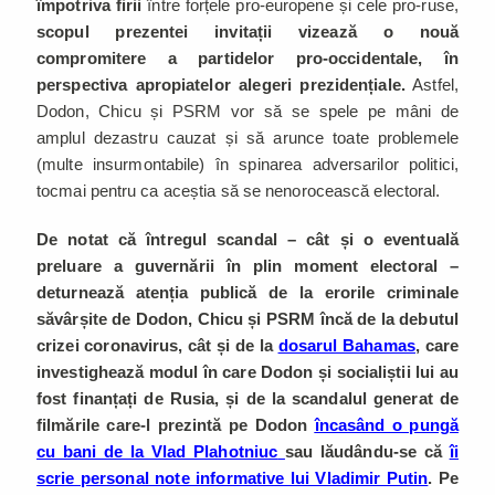
împotriva firii
între forțele pro-europene și cele pro-ruse,
scopul prezentei invitații vizează o nouă
compromitere a partidelor pro-occidentale, în
perspectiva apropiatelor alegeri prezidențiale.
Astfel,
Dodon, Chicu și PSRM vor să se spele pe mâni de
amplul dezastru cauzat și să arunce toate problemele
(multe insurmontabile) în spinarea adversarilor politici,
tocmai pentru ca aceștia să se nenorocească electoral.
De notat că întregul scandal – cât și o eventuală
preluare a guvernării în plin moment electoral –
deturnează atenția publică de la erorile criminale
săvârșite de Dodon, Chicu și PSRM încă de la debutul
crizei coronavirus, cât și de la
dosarul Bahamas
, care
investighează modul în care Dodon și socialiștii lui au
fost finanțați de Rusia, și de la scandalul generat de
filmările care-l prezintă pe Dodon
încasând o pungă
cu bani de la Vlad Plahotniuc
sau lăudându-se că
îi
scrie personal note informative lui Vladimir Putin
. Pe