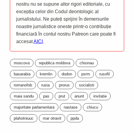
nostru nu se supune altor rigori editoriale, cu
excepția celor din Codul deontologic al
jurnalistului. Ne puteți sprijini în demersurile
noastre jurnalistice oneste printr-o contribuție
financiară în contul nostru Patreon care poate fi
accesat
AICI
.
moscova
republica moldova
chisinau
basarabia
kremlin
dodon
psrm
rusofil
romanofob
rusia
prorus
socialisti
maia sandu
pas
prut
anunt
invitatie
majoritate parlamentara
nastase
chiucu
plahotniuuc
mar otravit
ppda