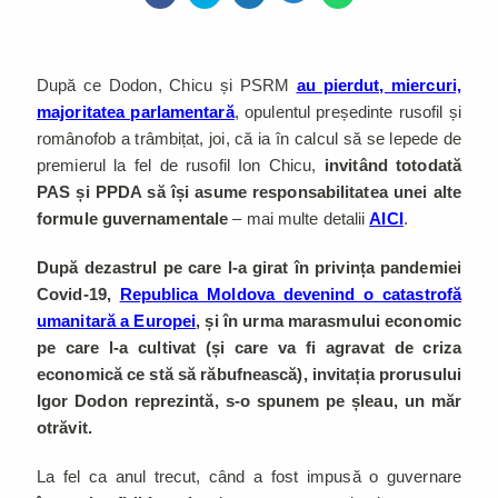
După ce Dodon, Chicu și PSRM
au pierdut, miercuri,
majoritatea parlamentară
, opulentul președinte rusofil și
românofob a trâmbițat, joi, că ia în calcul să se lepede de
premierul la fel de rusofil Ion Chicu,
invitând totodată
PAS și PPDA să își asume responsabilitatea unei alte
formule guvernamentale
– mai multe detalii
AICI
.
După dezastrul pe care l-a girat în privința pandemiei
Covid-19,
Republica Moldova devenind o catastrofă
umanitară a Europei
, și în urma marasmului economic
pe care l-a cultivat (și care va fi agravat de criza
economică ce stă să răbufnească), invitația prorusului
Igor Dodon reprezintă, s-o spunem pe șleau, un măr
otrăvit.
La fel ca anul trecut, când a fost impusă o guvernare