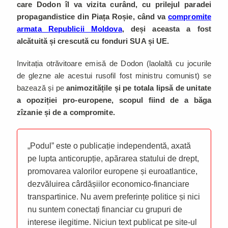
care Dodon îl va vizita curând, cu prilejul paradei
propagandistice din Piața Roșie, când va
compromite
armata Republicii Moldova
,
deși aceasta a fost
alcătuită și crescută cu fonduri SUA și UE.
Invitația otrăvitoare emisă de Dodon (laolaltă cu jocurile
de glezne ale acestui rusofil fost ministru comunist) se
bazează și pe
animozitățile și pe totala lipsă de unitate
a opoziției pro-europene, scopul fiind de a băga
zîzanie și de a compromite.
„Podul” este o publicație independentă, axată
pe lupta anticorupție, apărarea statului de drept,
promovarea valorilor europene și euroatlantice,
dezvăluirea cârdășiilor economico-financiare
transpartinice. Nu avem preferințe politice și nici
nu suntem conectați financiar cu grupuri de
interese ilegitime. Niciun text publicat pe site-ul