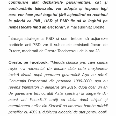
continuare atât dezbaterile parlamentare, cât și
confruntările televizate, vor adopta și impune legi
care vor face praf bugetul țării așteptând ca rechinul
la pândă ca PNL, USR și PMP fie să le înghită pe
nemestecate fiind an electoral"
, a mai subliniat Oreste.
Întreaga strategie a PSD și cum trebuie să acționeze
partidele anti-PSD vor fi subiectele emisiunii Jocuri de
Putere, moderată de Oreste Teodorescu, de la ora 23.
Oreste, pe Facebook:
"Metoda clasică prin care ciuma
roșie s-a reinventat de fiecare data este moștenirea
toxică lăsată după predarea guvernării! Așa au năruit
Convenția Democrată din perioada 1996-2000, așa au
revenit triumfători în alegerile din 2016, după doar un an
de guvernare tehnocrată! Asta speră și la alegerile din
acest an! Pesedistii croiți cu dalta după chipul și
asemănarea zeilor din Kiseleff au amorsat bomba măririi
pensiilor cu 40% și dublarea alocației de stat pentru copii,