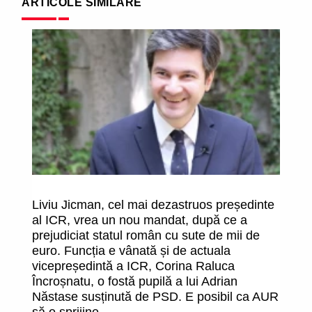
ARTICOLE SIMILARE
Liviu Jicman, cel mai dezastruos președinte
P
al ICR, vrea un nou mandat, după ce a
prejudiciat statul român cu sute de mii de
euro. Funcția e vânată și de actuala
vicepreședintă a ICR, Corina Raluca
Încroșnatu, o fostă pupilă a lui Adrian
Năstase susținută de PSD. E posibil ca AUR