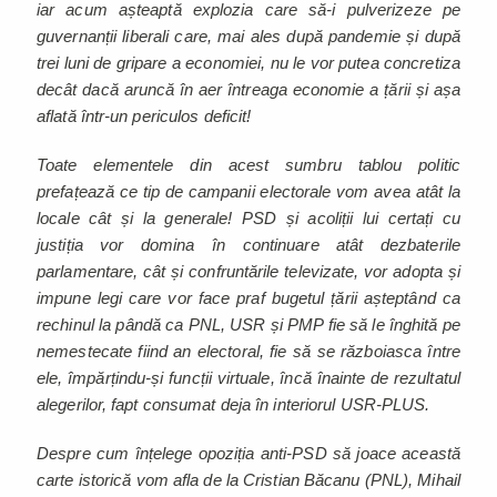
iar acum așteaptă explozia care să-i pulverizeze pe
guvernanții liberali care, mai ales după pandemie și după
trei luni de gripare a economiei, nu le vor putea concretiza
decât dacă aruncă în aer întreaga economie a țării și așa
aflată într-un periculos deficit!
Toate elementele din acest sumbru tablou politic
prefațează ce tip de campanii electorale vom avea atât la
locale cât și la generale! PSD și acoliții lui certați cu
justiția vor domina în continuare atât dezbaterile
parlamentare, cât și confruntările televizate, vor adopta și
impune legi care vor face praf bugetul țării așteptând ca
rechinul la pândă ca PNL, USR și PMP fie să le înghită pe
nemestecate fiind an electoral, fie să se războiasca între
ele, împărțindu-și funcții virtuale, încă înainte de rezultatul
alegerilor, fapt consumat deja în interiorul USR-PLUS.
Despre cum înțelege opoziția anti-PSD să joace această
carte istorică vom afla de la Cristian Băcanu (PNL), Mihail