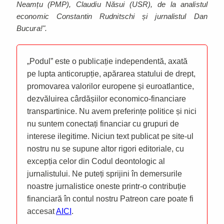
Neamțu (PMP), Claudiu Năsui (USR), de la analistul
economic Constantin Rudnitschi și jurnalistul Dan
Bucura!".
„Podul” este o publicație independentă, axată
pe lupta anticorupție, apărarea statului de drept,
promovarea valorilor europene și euroatlantice,
dezvăluirea cârdășiilor economico-financiare
transpartinice. Nu avem preferințe politice și nici
nu suntem conectați financiar cu grupuri de
interese ilegitime. Niciun text publicat pe site-ul
nostru nu se supune altor rigori editoriale, cu
excepția celor din Codul deontologic al
jurnalistului. Ne puteți sprijini în demersurile
noastre jurnalistice oneste printr-o contribuție
financiară în contul nostru Patreon care poate fi
accesat
AICI
.