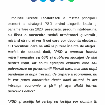
Jurnalistul
Oreste Teodorescu
a reliefat principalul
element al strategiei PSD privind alegerile locale și
parlamentare din 2020:
pesediștii, precum întotdeauna,
au lăsat o moștenire toxică următoarei guvernări,
mizând că nu ei vor fi cei care vor deconta electoral,
ci Executivul care se află la putere înainte de alegeri.
Astfel, de această dată,
"PSD a amorsat bomba
măririi pensiilor cu 40% și dublarea alocației de stat
pentru copii, iar acum așteaptă explozia care să-i
pulverizeze pe guvernanții liberali care, mai ales după
pandemie și după trei luni de gripare a economiei, nu
le vor putea concretiza decât dacă aruncă în aer
întreaga economie a țării și așa aflată într-un
periculos defici".
"PSD și acoliții lui certați cu justiția vor domina în