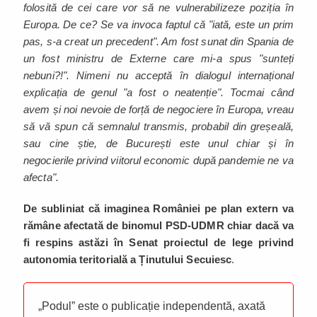
folosită de cei care vor să ne vulnerabilizeze poziția în
Europa. De ce? Se va invoca faptul că "iată, este un prim
pas, s-a creat un precedent". Am fost sunat din Spania de
un fost ministru de Externe care mi-a spus "sunteți
nebuni?!". Nimeni nu acceptă în dialogul internațional
explicația de genul "a fost o neatenție". Tocmai când
avem și noi nevoie de forță de negociere în Europa, vreau
să vă spun că semnalul transmis, probabil din greșeală,
sau cine știe, de București este unul chiar și în
negocierile privind viitorul economic după pandemie ne va
afecta".
De subliniat că imaginea României pe plan extern va
rămâne afectată de binomul PSD-UDMR chiar dacă va
fi respins astăzi în Senat proiectul de lege privind
autonomia teritorială a Ținutului Secuiesc
.
„Podul” este o publicație independentă, axată