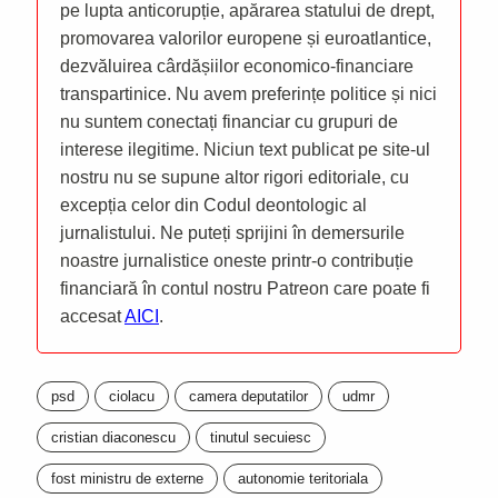
pe lupta anticorupție, apărarea statului de drept,
promovarea valorilor europene și euroatlantice,
dezvăluirea cârdășiilor economico-financiare
transpartinice. Nu avem preferințe politice și nici
nu suntem conectați financiar cu grupuri de
interese ilegitime. Niciun text publicat pe site-ul
nostru nu se supune altor rigori editoriale, cu
excepția celor din Codul deontologic al
jurnalistului. Ne puteți sprijini în demersurile
noastre jurnalistice oneste printr-o contribuție
financiară în contul nostru Patreon care poate fi
accesat
AICI
.
psd
ciolacu
camera deputatilor
udmr
cristian diaconescu
tinutul secuiesc
fost ministru de externe
autonomie teritoriala