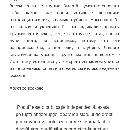
бессмысленные, глупые, было бы уместно спросить
себя, каковы же наши истинные источники,
находящиеся внизу, в самых глубинах. Нам пошло бы
на пользу и укрепило бы нас вдыхание аромата
хрупких источников, тех, что струятся вниз, словно
лучи света, но невидимые, потому что они
испарились бы, а вот они, в глубине. Давайте
спустимся на уровень грунтовых вод, к корням, к
Источнику источников, у которого мы можем учиться
и с последними силами и с началом великой надежды
сказать:
Христос воскрес!
„Podul” este o publicație independentă, axată
pe lupta anticorupție, apărarea statului de drept,
promovarea valorilor europene și euroatlantice,
dezvăluirea cârdășiilor economico-financiare