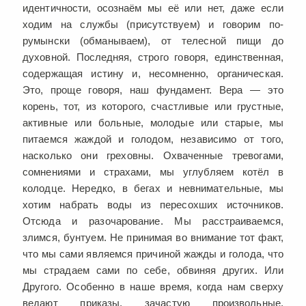
идентичности, осознаём мы её или нет, даже если
ходим на службы (присутствуем) и говорим по-
румынски (обманываем), от телесной пищи до
духовной. Последняя, строго говоря, единственная,
содержащая истину и, несомненно, органическая.
Это, проще говоря, наш фундамент. Вера — это
корень, тот, из которого, счастливые или грустные,
активные или больные, молодые или старые, мы
питаемся жаждой и голодом, независимо от того,
насколько они греховны. Охваченные тревогами,
сомнениями и страхами, мы углубляем котёл в
колодце. Нередко, в бегах и невнимательные, мы
хотим набрать воды из пересохших источников.
Отсюда и разочарование. Мы расстраиваемся,
злимся, бунтуем. Не принимая во внимание тот факт,
что мы сами являемся причиной жажды и голода, что
мы страдаем сами по себе, обвиняя других. Или
Другого. Особенно в наше время, когда нам сверху
ведают приказы, зачастую произвольные,