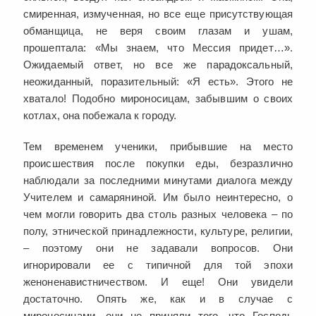
смиренная, измученная, но все еще присутствующая
обманщица, не веря своим глазам и ушам,
прошептала: «Мы знаем, что Мессия придет…».
Ожидаемый ответ, но все же парадоксальный,
неожиданный, поразительный: «Я есть». Этого не
хватало! Подобно мироносицам, забывшим о своих
котлах, она побежала к городу.
Тем временем ученики, прибывшие на место
происшествия после покупки еды, безразлично
наблюдали за последними минутами диалога между
Учителем и самаряниной. Им было неинтересно, о
чем могли говорить два столь разных человека – по
полу, этнической принадлежности, культуре, религии,
– поэтому они не задавали вопросов. Они
игнорировали ее с типичной для той эпохи
женоненавистничеством. И еще! Они увидели
достаточно. Опять же, как и в случае с
мироносицами, они не приняли того, что Господь