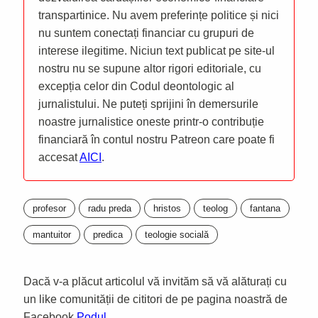
transpartinice. Nu avem preferințe politice și nici
nu suntem conectați financiar cu grupuri de
interese ilegitime. Niciun text publicat pe site-ul
nostru nu se supune altor rigori editoriale, cu
excepția celor din Codul deontologic al
jurnalistului. Ne puteți sprijini în demersurile
noastre jurnalistice oneste printr-o contribuție
financiară în contul nostru Patreon care poate fi
accesat
AICI
.
profesor
radu preda
hristos
teolog
fantana
mantuitor
predica
teologie socială
Dacă v-a plăcut articolul vă invităm să vă alăturați cu
un like comunității de cititori de pe pagina noastră de
Facebook
Podul
.