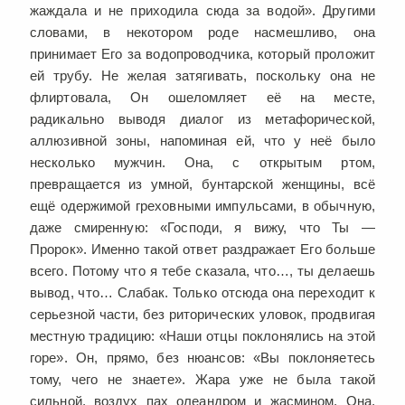
жаждала и не приходила сюда за водой». Другими
словами, в некотором роде насмешливо, она
принимает Его за водопроводчика, который проложит
ей трубу. Не желая затягивать, поскольку она не
флиртовала, Он ошеломляет её на месте,
радикально выводя диалог из метафорической,
аллюзивной зоны, напоминая ей, что у неё было
несколько мужчин. Она, с открытым ртом,
превращается из умной, бунтарской женщины, всё
ещё одержимой греховными импульсами, в обычную,
даже смиренную: «Господи, я вижу, что Ты —
Пророк». Именно такой ответ раздражает Его больше
всего. Потому что я тебе сказала, что…, ты делаешь
вывод, что… Слабак. Только отсюда она переходит к
серьезной части, без риторических уловок, продвигая
местную традицию: «Наши отцы поклонялись на этой
горе». Он, прямо, без нюансов: «Вы поклоняетесь
тому, чего не знаете». Жара уже не была такой
сильной, воздух пах олеандром и жасмином. Она,