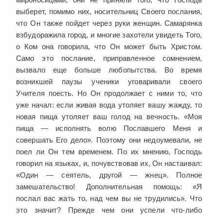
выберет, помимо них, носительниц Своего послания,
что Он также пойдет через руки женщин. Самарянка
взбудоражила город, и многие захотели увидеть Того,
о Ком она говорила, что Он может быть Христом.
Само это послание, приправленное сомнением,
вызвало еще больше любопытства. Во время
возникшей паузы ученики уговаривали своего
Учителя поесть. Но Он продолжает с ними то, что
уже начал: если живая вода утоляет вашу жажду, то
новая пища утоляет ваш голод на вечность. «Моя
пища — исполнять волю Пославшего Меня и
совершать Его дело». Поэтому они недоумевали, не
поел ли Он тем временем. По их мнению, Господь
говорил на языках, и, почувствовав их, Он настаивал:
«Один — сеятель, другой — жнец». Полное
замешательство! Дополнительная помощь: «Я
послал вас жать то, над чем вы не трудились». Что
это значит? Прежде чем они успели что-либо