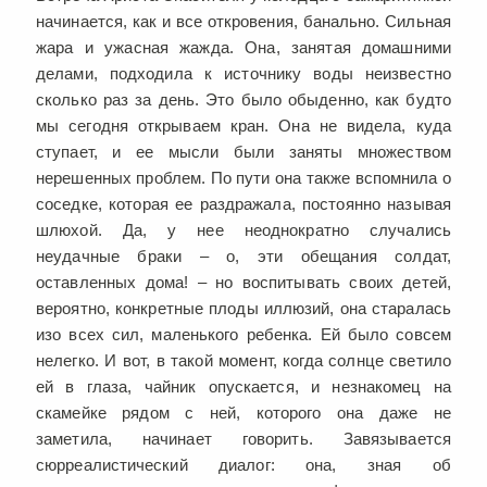
начинается, как и все откровения, банально. Сильная
жара и ужасная жажда. Она, занятая домашними
делами, подходила к источнику воды неизвестно
сколько раз за день. Это было обыденно, как будто
мы сегодня открываем кран. Она не видела, куда
ступает, и ее мысли были заняты множеством
нерешенных проблем. По пути она также вспомнила о
соседке, которая ее раздражала, постоянно называя
шлюхой. Да, у нее неоднократно случались
неудачные браки – о, эти обещания солдат,
оставленных дома! – но воспитывать своих детей,
вероятно, конкретные плоды иллюзий, она старалась
изо всех сил, маленького ребенка. Ей было совсем
нелегко. И вот, в такой момент, когда солнце светило
ей в глаза, чайник опускается, и незнакомец на
скамейке рядом с ней, которого она даже не
заметила, начинает говорить. Завязывается
сюрреалистический диалог: она, зная об