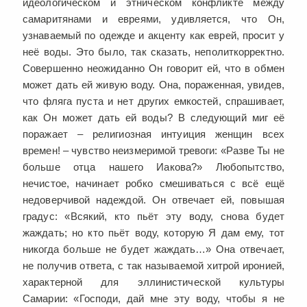
идеологическом и этническом конфликте между
самаритянами и евреями, удивляется, что Он,
узнаваемый по одежде и акценту как еврей, просит у
неё воды. Это было, так сказать, неполиткорректно.
Совершенно неожиданно Он говорит ей, что в обмен
может дать ей живую воду. Она, пораженная, увидев,
что фляга пуста и нет других емкостей, спрашивает,
как Он может дать ей воды? В следующий миг её
поражает – религиозная интуиция женщин всех
времен! – чувство неизмеримой тревоги: «Разве Ты не
больше отца нашего Иакова?» Любопытство,
нечистое, начинает робко смешиваться с всё ещё
недоверчивой надеждой. Он отвечает ей, повышая
градус: «Всякий, кто пьёт эту воду, снова будет
жаждать; но кто пьёт воду, которую Я дам ему, тот
никогда больше не будет жаждать…» Она отвечает,
не получив ответа, с так называемой хитрой иронией,
характерной для эллинистической культуры
Самарии: «Господи, дай мне эту воду, чтобы я не