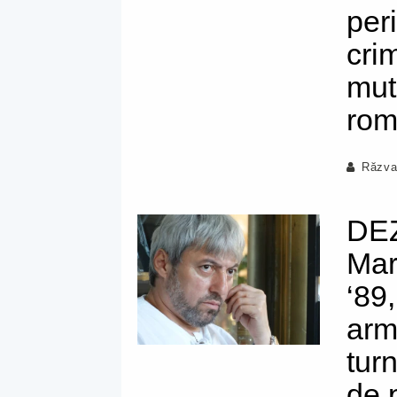
per
crim
muti
rom
Răzva
DEZ
Mar
‘89
arm
turn
de 