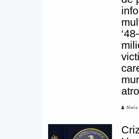
info
mul
‘48
mil
vict
car
mur
atr
Maria
Cri