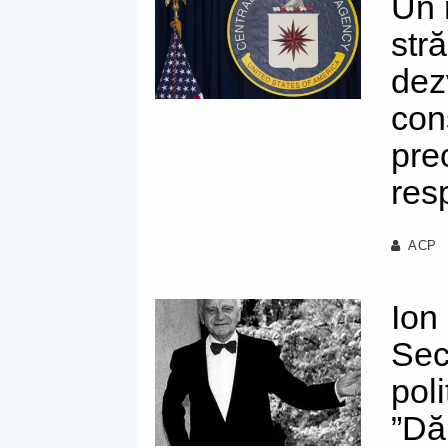
Un 
str
dez
cons
pre
res
ACP
Ion 
Secu
poli
”Dă