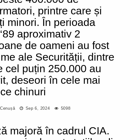
rmatori, printre care și
ți minori. În perioada
-‘89 aproximativ 2
ioane de oameni au fost
ime ale Securității, dintre
e cel puțin 250.000 au
it, deseori în cele mai
oce chinuri
 Cenușă
Sep 6, 2024
5098
ză majoră în cadrul CIA.