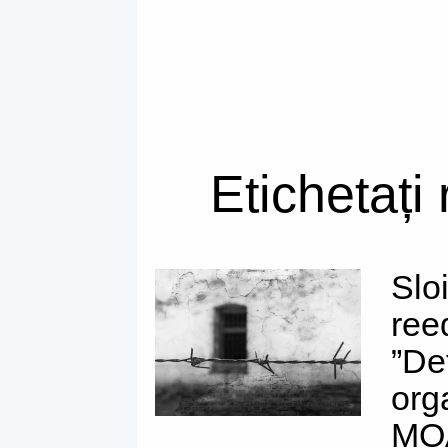
Etichetați
Slo
reed
”Deț
org
MOA