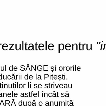
 rezultatele pentru
"
iul de SÂNGE și ororile
ucării de la Pitești.
inuților li se striveau
anele astfel încât să
RĂ după o anumită