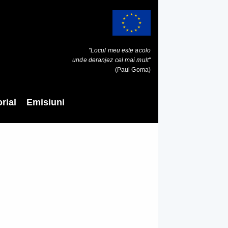
"Locul meu este acolo
unde deranjez cel mai mult"
(Paul Goma)
rial
Emisiuni