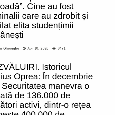
ioadă”. Cine au fost
inalii care au zdrobit și
lat elita studențimii
ânești
n Gheorghe
Apr 10, 2026
8471
VĂLUIRI. Istoricul
ius Oprea: În decembrie
, Securitatea manevra o
ată de 136.000 de
ători activi, dintr-o rețea
peste 400.000 de