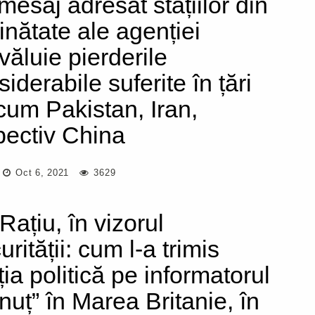
mesaj adresat stațiilor din
ăinătate ale agenției
văluie pierderile
iderabile suferite în țări
cum Pakistan, Iran,
pectiv China
Oct 6, 2021
3629
Rațiu, în vizorul
rității: cum l-a trimis
ția politică pe informatorul
nuț” în Marea Britanie, în