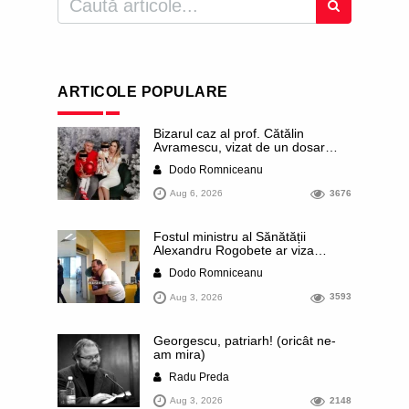
ARTICOLE POPULARE
Bizarul caz al prof. Cătălin
Avramescu, vizat de un dosar
DIICOT pentru „pornografie
Dodo Romniceanu
infantilă”. Miroase a execuție
stalinistă. Cea mai imundă parte a
Aug 6, 2026
3676
presei publică inclusiv documente
„scurse” de la stat în care sunt
dezvăluite date ultra-personale
Fostul ministru al Sănătății
ale profesorului, inclusiv
Alexandru Rogobete ar viza
diagnostice și tratamente
funcția lui Dominic Fritz de primar
Dodo Romniceanu
al orașului Timișoara. Pesedistul
publică imagini demne de Coreea
Aug 3, 2026
3593
de Nord cu femei din Timișoara
care îl strâng în brațe plângând
Georgescu, patriarh! (oricât ne-
am mira)
Radu Preda
Aug 3, 2026
2148