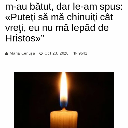
m-au bătut, dar le-am spus:
«Puteţi să mă chinuiţi cât
vreţi, eu nu mă lepăd de
Hristos»”
Maria Cenușă
Oct 23, 2020
9542