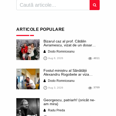
ARTICOLE POPULARE
Bizarul caz al prof. Cătălin
Avramescu, vizat de un dosar
DIICOT pentru „pornografie
Dodo Romniceanu
infantilă”. Miroase a execuție
stalinistă. Cea mai imundă parte a
Aug 6, 2026
4011
presei publică inclusiv documente
„scurse” de la stat în care sunt
dezvăluite date ultra-personale
Fostul ministru al Sănătății
ale profesorului, inclusiv
Alexandru Rogobete ar viza
diagnostice și tratamente
funcția lui Dominic Fritz de primar
Dodo Romniceanu
al orașului Timișoara. Pesedistul
publică imagini demne de Coreea
Aug 3, 2026
3709
de Nord cu femei din Timișoara
care îl strâng în brațe plângând
Georgescu, patriarh! (oricât ne-
am mira)
Radu Preda