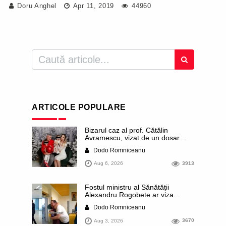
Doru Anghel
Apr 11, 2019
44960
ARTICOLE POPULARE
Bizarul caz al prof. Cătălin
Avramescu, vizat de un dosar
DIICOT pentru „pornografie
Dodo Romniceanu
infantilă”. Miroase a execuție
stalinistă. Cea mai imundă parte a
Aug 6, 2026
3913
presei publică inclusiv documente
„scurse” de la stat în care sunt
dezvăluite date ultra-personale
Fostul ministru al Sănătății
ale profesorului, inclusiv
Alexandru Rogobete ar viza
diagnostice și tratamente
funcția lui Dominic Fritz de primar
Dodo Romniceanu
al orașului Timișoara. Pesedistul
publică imagini demne de Coreea
Aug 3, 2026
3670
de Nord cu femei din Timișoara