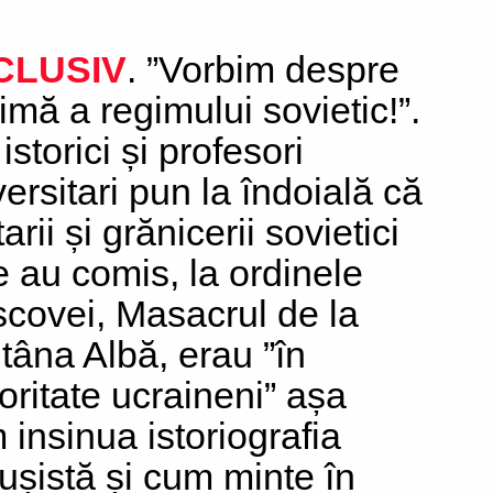
CLUSIV
. ”Vorbim despre
rimă a regimului sovietic!”.
istorici și profesori
versitari pun la îndoială că
tarii și grănicerii sovietici
e au comis, la ordinele
covei, Masacrul de la
tâna Albă, erau ”în
oritate ucraineni” așa
 insinua istoriografia
ușistă și cum minte în