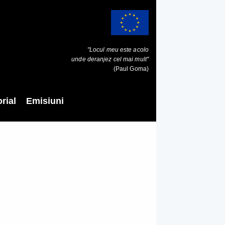
"Locul meu este acolo
unde deranjez cel mai mult"
(Paul Goma)
rial
Emisiuni