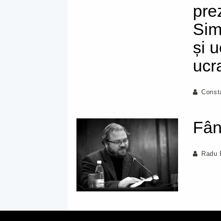
pre
Sim
și 
ucr
Const
Fân
Radu 