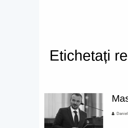
Etichetați r
Mas
Danie