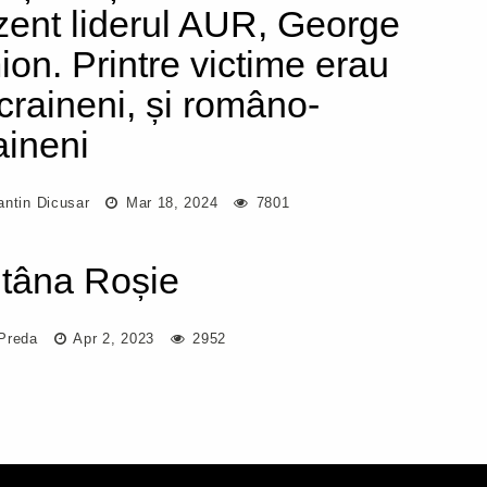
zent liderul AUR, George
ion. Printre victime erau
ucraineni, și româno-
aineni
antin Dicusar
Mar 18, 2024
7801
tâna Roșie
Preda
Apr 2, 2023
2952