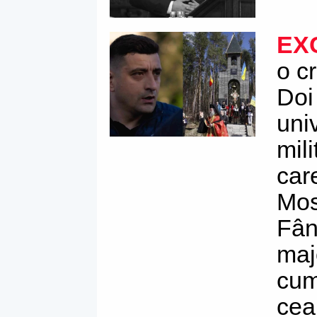
EX
o c
Doi 
uni
mili
car
Mos
Fân
maj
cum
cea