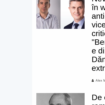
în 
ant
vic
cri
"Ben
e d
Dăm
ext
Alex 
De 