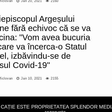
Miclovan
Jan 20, 2021
2160
iepiscopul Argeșului
ne fără echivoc că se va
cina: "Vom avea bucuria
care va încerca-o Statul
ael, izbăvindu-se de
usul Covid-19"
Miclovan
Jan 10, 2021
2155
LICAȚIE ESTE PROPRIETATEA SPLENDOR MEDIA C