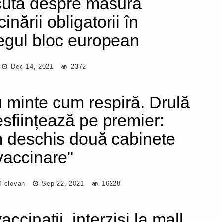
cută despre măsura
inării obligatorii în
regul bloc european
Dec 14, 2021
2372
u minte cum respiră. Drulă
desființează pe premier:
 deschis două cabinete
vaccinare"
Miclovan
Sep 22, 2021
16228
ccinații, interziși la mall