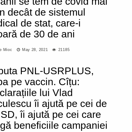
ânii se tem de covid mai
in decât de sistemul
ical de stat, care-i
ară de 30 de ani
e Mioc
May 28, 2021
21185
puta PNL-USRPLUS,
pa pe vaccin. Cîțu:
larațiile lui Vlad
culescu îi ajută pe cei de
PSD, îi ajută pe cei care
gă beneficiile campaniei