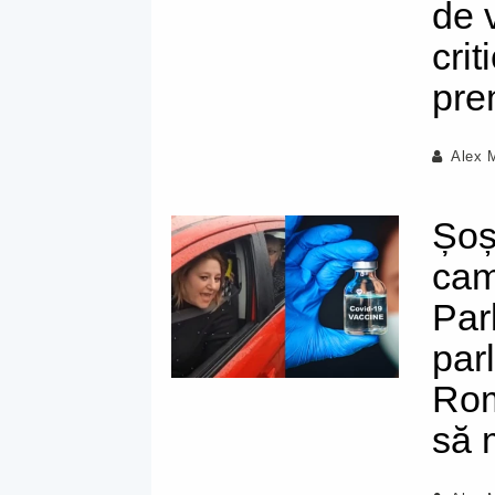
de 
crit
pre
Alex 
Șoș
cam
Par
par
Rom
să 