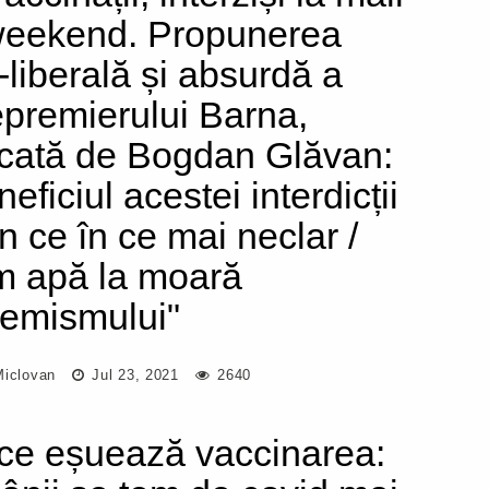
weekend. Propunerea
i-liberală și absurdă a
epremierului Barna,
ticată de Bogdan Glăvan:
eficiul acestei interdicții
in ce în ce mai neclar /
 apă la moară
remismului"
Miclovan
Jul 23, 2021
2640
ce eșuează vaccinarea: