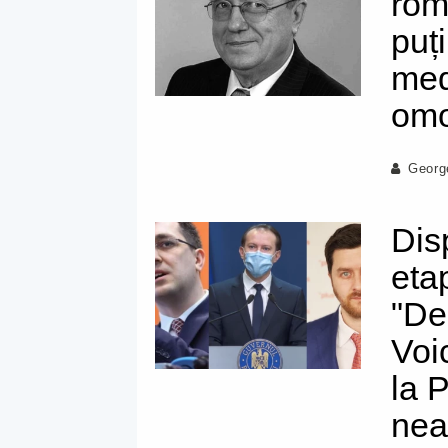
rom
puț
med
omo
Georg
Dis
eta
"Dec
Voi
la 
nea