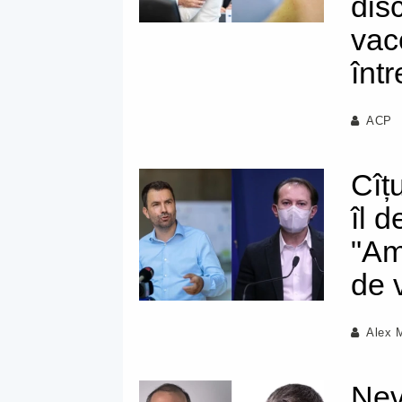
dis
vacc
înt
ACP
Cîț
îl 
"Am
de 
Alex 
Neva