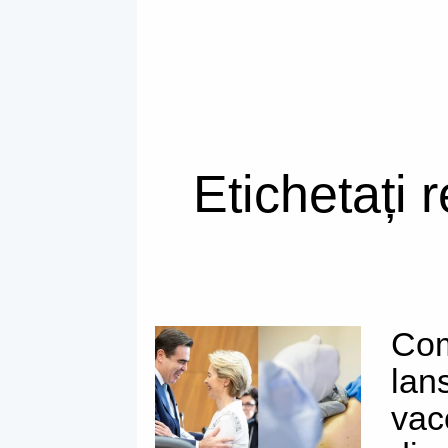
Etichetați 
Com
lan
vac