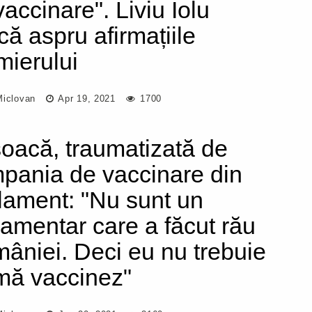
vaccinare". Liviu Iolu
ică aspru afirmațiile
mierului
Miclovan
Apr 19, 2021
1700
oacă, traumatizată de
pania de vaccinare din
lament: "Nu sunt un
lamentar care a făcut rău
âniei. Deci eu nu trebuie
mă vaccinez"