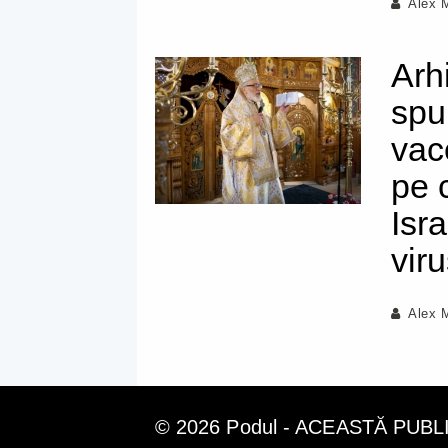
Alex 
Arh
spu
vac
pe 
Isr
vir
Alex 
© 2026 Podul - ACEASTĂ PUB