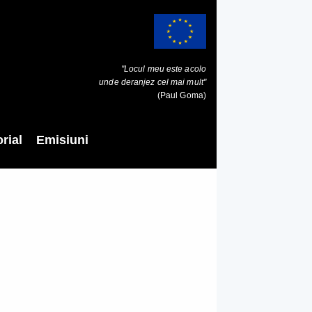
"Locul meu este acolo
unde deranjez cel mai mult"
(Paul Goma)
rial
Emisiuni