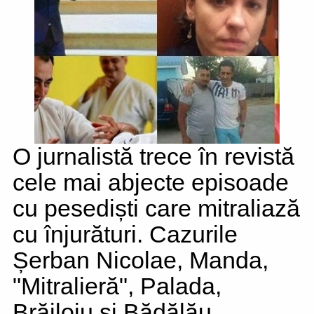
O jurnalistă trece în revistă
cele mai abjecte episoade
cu pesediști care mitraliază
cu înjurături. Cazurile
Șerban Nicolae, Manda,
"Mitralieră", Palada,
Brăiloiu și Bădălău