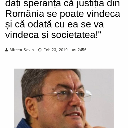
dați speranța că justiția din
România se poate vindeca
și că odată cu ea se va
vindeca și societatea!"
Mircea Savin
Feb 23, 2019
2456