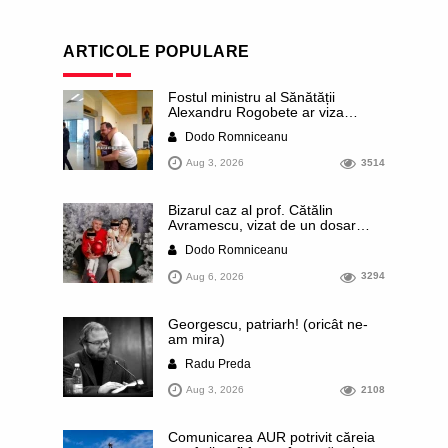
ARTICOLE POPULARE
Fostul ministru al Sănătății
Alexandru Rogobete ar viza
funcția lui Dominic Fritz de primar
Dodo Romniceanu
al orașului Timișoara. Pesedistul
publică imagini demne de Coreea
Aug 3, 2026
3514
de Nord cu femei din Timișoara
care îl strâng în brațe plângând
Bizarul caz al prof. Cătălin
Avramescu, vizat de un dosar
DIICOT pentru „pornografie
Dodo Romniceanu
infantilă”. Miroase a execuție
stalinistă. Cea mai imundă parte a
Aug 6, 2026
3294
presei publică inclusiv documente
„scurse” de la stat în care sunt
dezvăluite date ultra-personale
Georgescu, patriarh! (oricât ne-
ale profesorului, inclusiv
am mira)
diagnostice și tratamente
Radu Preda
Aug 3, 2026
2108
Comunicarea AUR potrivit căreia