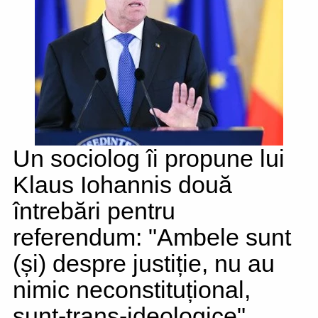
Un sociolog îi propune lui
Klaus Iohannis două
întrebări pentru
referendum: "Ambele sunt
(și) despre justiție, nu au
nimic neconstituțional,
sunt-trans-ideologice"