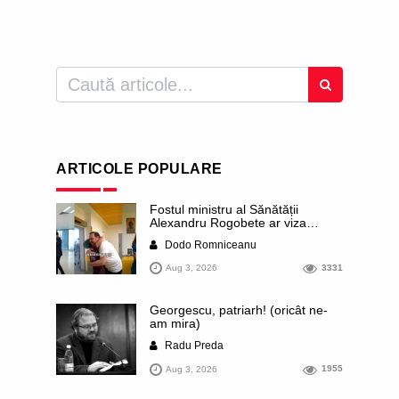
ARTICOLE POPULARE
Fostul ministru al Sănătății
Alexandru Rogobete ar viza
funcția lui Dominic Fritz de primar
Dodo Romniceanu
al orașului Timișoara. Pesedistul
publică imagini demne de Coreea
Aug 3, 2026
3331
de Nord cu femei din Timișoara
care îl strâng în brațe plângând
Georgescu, patriarh! (oricât ne-
am mira)
Radu Preda
Aug 3, 2026
1955