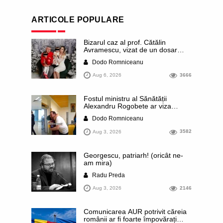
ARTICOLE POPULARE
Bizarul caz al prof. Cătălin
Avramescu, vizat de un dosar
DIICOT pentru „pornografie
Dodo Romniceanu
infantilă”. Miroase a execuție
stalinistă. Cea mai imundă parte a
Aug 6, 2026
3666
presei publică inclusiv documente
„scurse” de la stat în care sunt
dezvăluite date ultra-personale
Fostul ministru al Sănătății
ale profesorului, inclusiv
Alexandru Rogobete ar viza
diagnostice și tratamente
funcția lui Dominic Fritz de primar
Dodo Romniceanu
al orașului Timișoara. Pesedistul
publică imagini demne de Coreea
Aug 3, 2026
3582
de Nord cu femei din Timișoara
care îl strâng în brațe plângând
Georgescu, patriarh! (oricât ne-
am mira)
Radu Preda
Aug 3, 2026
2146
Comunicarea AUR potrivit căreia
românii ar fi foarte împovărați