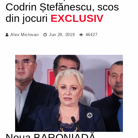
Codrin Ștefănescu, scos
din jocuri
EXCLUSIV
Alex Miclovan
Jun 28, 2019
46427
Noua BARONIADĂ