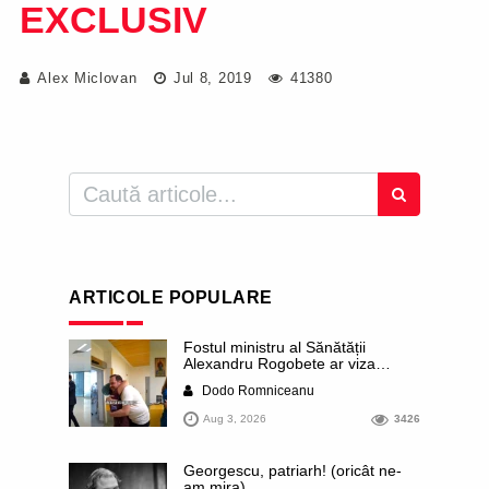
EXCLUSIV
Alex Miclovan
Jul 8, 2019
41380
ARTICOLE POPULARE
Fostul ministru al Sănătății
Alexandru Rogobete ar viza
funcția lui Dominic Fritz de primar
Dodo Romniceanu
al orașului Timișoara. Pesedistul
publică imagini demne de Coreea
Aug 3, 2026
3426
de Nord cu femei din Timișoara
care îl strâng în brațe plângând
Georgescu, patriarh! (oricât ne-
am mira)