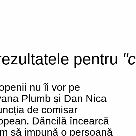
 rezultatele pentru
"
openii nu îi vor pe
ana Plumb și Dan Nica
funcția de comisar
opean. Dăncilă încearcă
m să impună o persoană