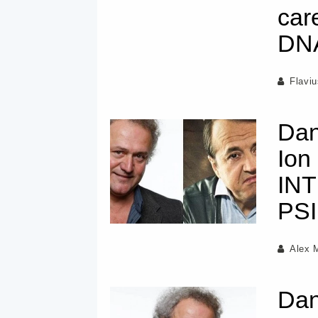
car
DN
Flavi
Dan
Ion
INT
PSI
Alex 
Dan