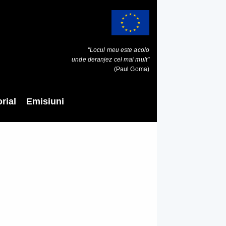
"Locul meu este acolo
unde deranjez cel mai mult"
(Paul Goma)
rial
Emisiuni