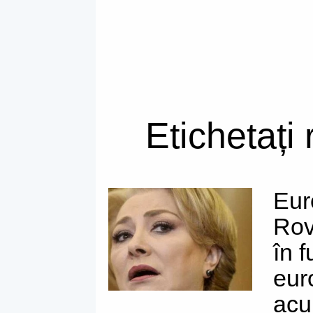
Etichetați
Eur
Rov
în 
eur
acu