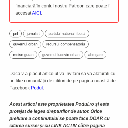
financiară în contul nostru Patreon care poate fi
accesat
AICI
.
pnl
jurnalist
partidul national liberal
guvernul orban
recursul compensatoriu
moise guran
guvernul ludovic orban
abrogare
Dacă v-a plăcut articolul vă invităm să vă alăturați cu
un like comunității de cititori de pe pagina noastră de
Facebook
Podul
.
Acest articol este proprietatea Podul.ro și este
protejat de legea drepturilor de autor. Orice
preluare a continutului se poate face DOAR cu
citarea sursei și cu LINK ACTIV către pagina