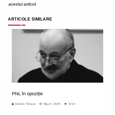
acestui articol.
ARTICOLE SIMILARE
PNL în opoziție
P
Stelian Tănase
May 6, 2026
3210