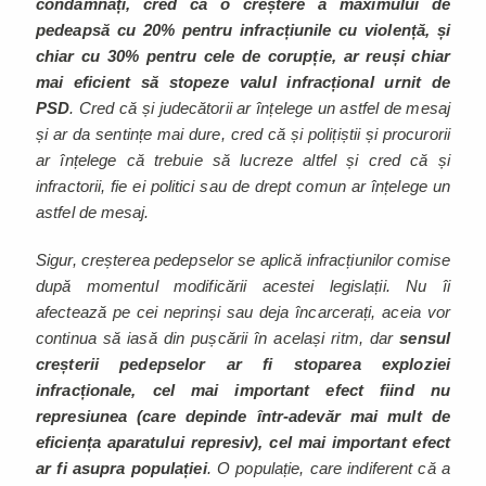
condamnați, cred că o creștere a maximului de
pedeapsă cu 20% pentru infracțiunile cu violență, și
chiar cu 30% pentru cele de corupție, ar reuși chiar
mai eficient să stopeze valul infracțional urnit de
PSD
. Cred că și judecătorii ar înțelege un astfel de mesaj
și ar da sentințe mai dure, cred că și polițiștii și procurorii
ar înțelege că trebuie să lucreze altfel și cred că și
infractorii, fie ei politici sau de drept comun ar înțelege un
astfel de mesaj.
Sigur, creșterea pedepselor se aplică infracțiunilor comise
după momentul modificării acestei legislații. Nu îi
afectează pe cei neprinși sau deja încarcerați, aceia vor
continua să iasă din pușcării în același ritm, dar
sensul
creșterii pedepselor ar fi stoparea exploziei
infracționale, cel mai important efect fiind nu
represiunea (care depinde într-adevăr mai mult de
eficiența aparatului represiv), cel mai important efect
ar fi asupra populației
. O populație, care indiferent că a