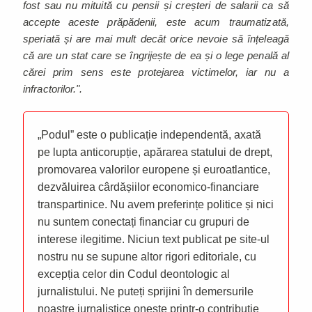
fost sau nu mituită cu pensii și creșteri de salarii ca să
accepte aceste prăpădenii, este acum traumatizată,
speriată și are mai mult decât orice nevoie să înțeleagă
că are un stat care se îngrijește de ea și o lege penală al
cărei prim sens este protejarea victimelor, iar nu a
infractorilor.".
„Podul” este o publicație independentă, axată
pe lupta anticorupție, apărarea statului de drept,
promovarea valorilor europene și euroatlantice,
dezvăluirea cârdășiilor economico-financiare
transpartinice. Nu avem preferințe politice și nici
nu suntem conectați financiar cu grupuri de
interese ilegitime. Niciun text publicat pe site-ul
nostru nu se supune altor rigori editoriale, cu
excepția celor din Codul deontologic al
jurnalistului. Ne puteți sprijini în demersurile
noastre jurnalistice oneste printr-o contribuție