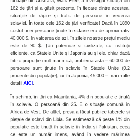
fundație din Australia, Walk Free, a investigat situația din
162 de țări și a găsit prezente, în fiecare dintre acestea,
situațiile de răpire și trafic de persoane în vederea
sclaviei. În toate cele 162 de țări verificate! Dacă în 1890
costul unei persoane ținute în sclavie era de aproximativ
40.000 $, în valoarea de azi, în zilele noastre prețul mediu
este de 90 $. Țări puternice și civilizate, cu instituții
eficiente, ca Statele Unite și Japonia au și ele, chiar dacă
într-o proporție mult mai mică, problema asta – 60.000 de
persoane sunt ținute în sclavie în Statele Unite (0,2
procente din populație), iar în Japonia, 45.000 – mai multe
detalii
AICI
.
În schimb, în țări ca Mauritania, 4% din populație e ținută
în sclavie. O persoană din 25. E o situație comună în
Africa de Vest. De altfel, presa a făcut publice taberele și
piețele de sclavi din Libia. Se estimează că peste 1% din
populație este ținută în sclavie în India și Pakistan, ceea
ce este un număr imens, având în vedere mărimea