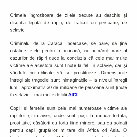
Crimele îngrozitoare de zilele trecute au deschis și
discuția legată de răpiri, de traficul cu persoane, de
sclavie.
Criminalul de la Caracal încercase, se pare, să țină
ostatice fetele pentru o perioadă, iar numărul mare al
cazurilor de răpiri duce la concluzia că cele mai multe
victime ale acestora sunt ținute la fel, în sclavie, dar și
vândute ori obligate să se prostitueze. Dimensiunile
întregi ale tragediei sunt inimaginabile – la nivelul întregii
lumi, aproximativ 30 de milioane de persoane sunt ținute
în sclavie – mai multe detalii
AICI
.
Copiii și femeile sunt cele mai numeroase victime ale
răpirilor și sclaviei, unde sunt puși la muncă forțată,
prostituție, căsătorii cu forța fiind minore, sau ca soldați
pentru capii grupărilor militare din Africa ori Asia. O