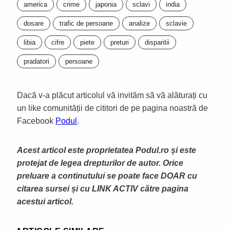
america
crime
japonia
sclavi
india
dosare
trafic de persoane
analize
sclavie
libia
cifre
piete
preturi
disparitii
pradatori
persoane
Dacă v-a plăcut articolul vă invităm să vă alăturați cu
un like comunității de cititori de pe pagina noastră de
Facebook
Podul
.
Acest articol este proprietatea Podul.ro și este
protejat de legea drepturilor de autor. Orice
preluare a continutului se poate face DOAR cu
citarea sursei și cu LINK ACTIV către pagina
acestui articol.