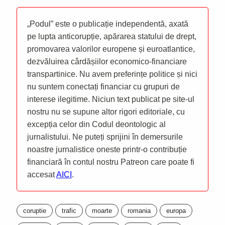
„Podul” este o publicație independentă, axată
pe lupta anticorupție, apărarea statului de drept,
promovarea valorilor europene și euroatlantice,
dezvăluirea cârdășiilor economico-financiare
transpartinice. Nu avem preferințe politice și nici
nu suntem conectați financiar cu grupuri de
interese ilegitime. Niciun text publicat pe site-ul
nostru nu se supune altor rigori editoriale, cu
excepția celor din Codul deontologic al
jurnalistului. Ne puteți sprijini în demersurile
noastre jurnalistice oneste printr-o contribuție
financiară în contul nostru Patreon care poate fi
accesat
AICI
.
coruptie
trafic
moarte
romania
europa