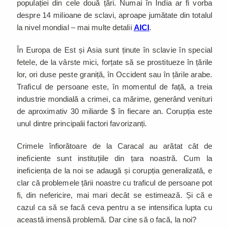
populației din cele două țări. Numai în India ar fi vorba
despre 14 milioane de sclavi, aproape jumătate din totalul
la nivel mondial – mai multe detalii
AICI
.
În Europa de Est și Asia sunt ținute în sclavie în special
fetele, de la vârste mici, forțate să se prostitueze în țările
lor, ori duse peste graniță, în Occident sau în țările arabe.
Traficul de persoane este, în momentul de față, a treia
industrie mondială a crimei, ca mărime, generând venituri
de aproximativ 30 miliarde $ în fiecare an. Corupția este
unul dintre principalii factori favorizanți.
Crimele înfiorătoare de la Caracal au arătat cât de
ineficiente sunt instituțiile din țara noastră. Cum la
ineficiența de la noi se adaugă și corupția generalizată, e
clar că problemele țării noastre cu traficul de persoane pot
fi, din nefericire, mai mari decât se estimează. Și că e
cazul ca să se facă ceva pentru a se intensifica lupta cu
această imensă problemă. Dar cine să o facă, la noi?