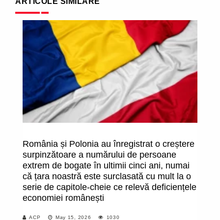
ARTICOLE SIMILARE
România și Polonia au înregistrat o creștere
Sc
surpinzătoare a numărului de persoane
c
extrem de bogate în ultimii cinci ani, numai
că țara noastră este surclasată cu mult la o
serie de capitole-cheie ce relevă deficiențele
economiei românești
ACP
May 15, 2026
1030