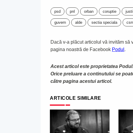
psd
pnl
orban
coruptie
justi
guvern
alde
sectia speciala
cs
Dacă v-a plăcut articolul vă invităm să vă
pagina noastră de Facebook
Podul
.
Acest articol este proprietatea Podul.
Orice preluare a continutului se poa
către pagina acestui articol.
ARTICOLE SIMILARE