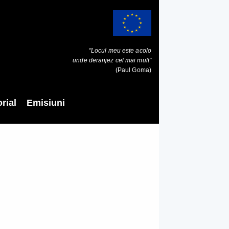
"Locul meu este acolo
unde deranjez cel mai mult"
(Paul Goma)
rial
Emisiuni