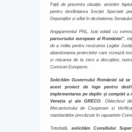
Față de prezenta situație, amintim faptul
pentru desființarea Secției Speciale pe
Deputaților și aflat în dezbaterea Senatulu
Angajamentul PNL, luat odată cu semn
parcursului european al României”
, in
de a milita pentru revizuirea Legilor Justi
abandonarea proiectelor care vizează mod
și reluarea de la zero a discuțiilor, num
Comisiei Europene.
Solicităm Guvernului României să se a
acest proiect de lege pentru desfii
implementarea pe deplin și complet a 
Veneția și ale GRECO
. Obiectivul ță
Mecanismului de Cooperare și Verificar
standardelor prevăzute în rapoartele Comi
Totodată,
solicităm Consiliului Sup