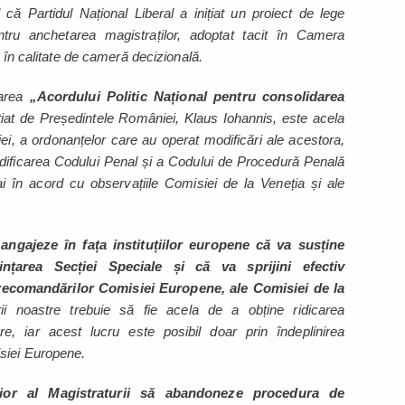
 că Partidul Național Liberal a inițiat un proiect de lege
ntru anchetarea magistraților, adoptat tacit în Camera
i în calitate de cameră decizională.
area
„Acordului Politic Național pentru consolidarea
ițiat de Președintele României, Klaus Iohannis, este acela
ției, a ordonanțelor care au operat modificări ale acestora,
ificarea Codului Penal și a Codului de Procedură Penală
ai în acord cu observațiile Comisiei de la Veneția și ale
ngajeze în fața instituțiilor europene că va susține
nțarea Secției Speciale și că va sprijini efectiv
recomandărilor Comisiei Europene, ale Comisiei de la
rii noastre trebuie să fie acela de a obține ridicarea
e, iar acest lucru este posibil doar prin îndeplinirea
siei Europene.
erior al Magistraturii să abandoneze procedura de