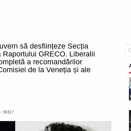
vern să desființeze Secția
a Raportului GRECO. Liberalii
completă a recomandărilor
omisiei de la Veneția și ale
39317