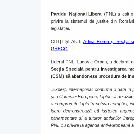
Partidul Național Liberal
(PNL) a ieșit p
privire la sistemul de justiție din Româ
legislației.
CITIȚI ȘI AICI:
Adina Florea și Secția sp
GRECO
Liderul PNL, Ludovic Orban, a declarat 
Secția Specială pentru investigarea mag
(CSM) să abandoneze procedura de instal
„
Experții internaționali confirmă o dată î
și a Comisiei Europene, faptul că decizii
a compromite lupta împotriva corupției, ind
lucru demonstrează că justețea argument
parlamentare și a tuturor acțiunilor între
PNL cu privire la agenda anti-europeană a