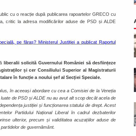
ublic cu o reacție după publicarea rapoartelor GRECO cu
nia, critic la adresa modificărilor aduse de PSD și ALDE
ecială, pe făraș? Ministerul Justiției a publicat Raportul
că
liberalii solicită Guvernului României să desființeze
istraților și cer Consiliului Superior al Magistraturii
are în funcție a noului șef al Secției Speciale.
n plus, în aceeași abordare cu cea a Comisiei de la Veneția
le luate de PSD și ALDE nu au avut alt scop decât acela de
ependența justiției și funcționarea statului de drept. Acest
elor Partidului Național Liberal în cadrul dezbaterilor
prinse ulterior, precum și validitatea acuzațiilor aduse de
 partidelor de guvernământ.