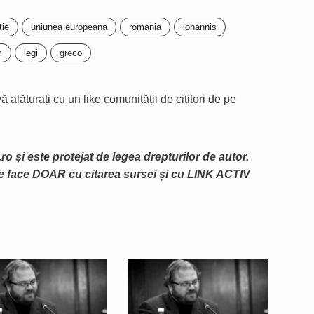
tie
uniunea europeana
romania
iohannis
m
legi
greco
 alăturați cu un like comunității de cititori de pe
ro și este protejat de legea drepturilor de autor.
te face DOAR cu citarea sursei și cu LINK ACTIV