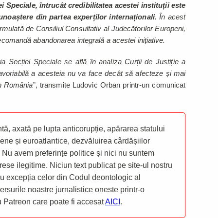
i Speciale, întrucât credibilitatea acestei instituții este
noaștere din partea experților internaționali
. În acest
ulată de Consiliul Consultativ al Judecătorilor Europeni,
recomandă abandonarea integrală a acestei inițiative.
a Secției Speciale se află în analiza Curții de Justiție a
avoriabilă a acesteia nu va face decât să afecteze și mai
din România
”, transmite Ludovic Orban printr-un comunicat
ă, axată pe lupta anticorupție, apărarea statului
ene și euroatlantice, dezvăluirea cârdășiilor
 Nu avem preferințe politice și nici nu suntem
rese ilegitime. Niciun text publicat pe site-ul nostru
 cu excepția celor din Codul deontologic al
mersurile noastre jurnalistice oneste printr-o
ru Patreon care poate fi accesat
AICI
.