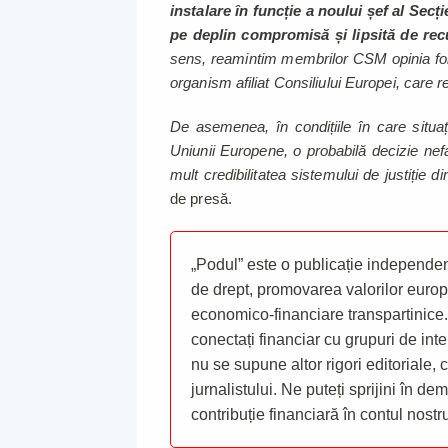
instalare în funcție a noului șef al Secție
pe deplin compromisă și lipsită de recu
sens, reamintim membrilor CSM opinia form
organism afiliat Consiliului Europei, care 
De asemenea, în condițiile în care situați
Uniunii Europene, o probabilă decizie nef
mult credibilitatea sistemului de justiție 
de presă.
„Podul” este o publicație independent
de drept, promovarea valorilor europ
economico-financiare transpartinice.
conectați financiar cu grupuri de inte
nu se supune altor rigori editoriale,
jurnalistului. Ne puteți sprijini în de
contribuție financiară în contul nost