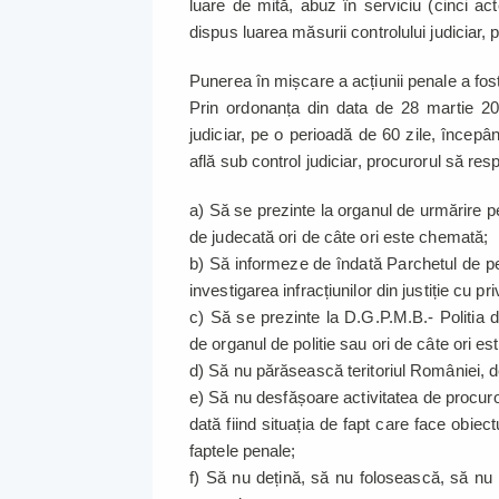
luare de mită, abuz în serviciu (cinci a
dispus luarea măsurii controlului judiciar,
Punerea în mișcare a acțiunii penale a fos
Prin ordonanța din data de 28 martie 201
judiciar, pe o perioadă de 60 zile, începâ
află sub control judiciar, procurorul să res
a) Să se prezinte la organul de urmărire p
de judecată ori de câte ori este chemată;
b) Să informeze de îndată Parchetul de pe
investigarea infracțiunilor din justiție cu pr
c) Să se prezinte la D.G.P.M.B.- Politia
de organul de politie sau ori de câte ori e
d) Să nu părăsească teritoriul României, d
e) Să nu desfășoare activitatea de procuror
dată fiind situația de fapt care face obiec
faptele penale;
f) Să nu dețină, să nu folosească, să nu