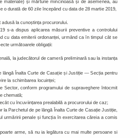
cte materiale) și mărturie mincinoasă și de asemenea, au
 pe o durată de 60 zile începând cu data de 28 martie 2019,
t adusă la cunoștința procurorului.
9 s-a dispus aplicarea măsurii preventive a controlului
nd cu data emiterii ordonanței, urmând ca în timpul cât se
pecte următoarele obligații:
enală, la judecătorul de cameră preliminară sau la instanța
 lângă Înalta Curte de Casație și Justiție — Secția pentru
ivire la schimbarea locuinței;
 de Sector, conform programului de supraveghere întocmit
ste chemată;
ecât cu încuviințarea prealabilă a procurorului de caz;
 la Parchetul de pe lângă Înalta Curte de Casație Justiție,
tul urmăririi penale și funcția în exercitarea căreia a comis
 poarte arme, să nu ia legătura cu mai multe persoane si