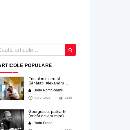
ARTICOLE POPULARE
Fostul ministru al
Sănătății Alexandru
Rogobete ar viza
Dodo Romniceanu
funcția lui Dominic Fritz
de primar al orașului
Aug 3, 2026
3398
Timișoara. Pesedistul
publică imagini demne
de Coreea de Nord cu
Georgescu, patriarh!
femei din Timișoara
(oricât ne-am mira)
care îl strâng în brațe
plângând
Radu Preda