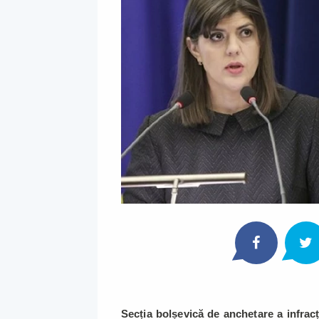
Secția bolșevică de anchetare a infracț