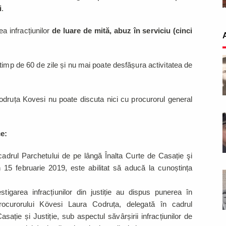
i
.
a infracțiunilor
de luare de mită, abuz în serviciu (cinci
timp de 60 de zile și nu mai poate desfășura activitatea de
druța Kovesi nu poate discuta nici cu procurorul general
ce:
n cadrul Parchetului de pe lângă Înalta Curte de Casație şi
n 15 februarie 2019, este abilitat să aducă la cunoștința
stigarea infracțiunilor din justiție au dispus punerea în
rocurorului Kövesi Laura Codruța, delegată în cadrul
ație și Justiție, sub aspectul săvârșirii infracțiunilor de