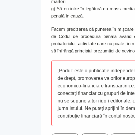
martori;
g) Să nu intre în legătură cu mass-media 
penală în cauză.
Facem precizarea că punerea în mișcare a
de Codul de procedură penală având c
probatoriului, activitate care nu poate, în n
să înfrângă principiul prezumției de nevino
„Podul” este o publicație independent
de drept, promovarea valorilor europ
economico-financiare transpartinice.
conectați financiar cu grupuri de inte
nu se supune altor rigori editoriale,
jurnalistului. Ne puteți sprijini în de
contribuție financiară în contul nost