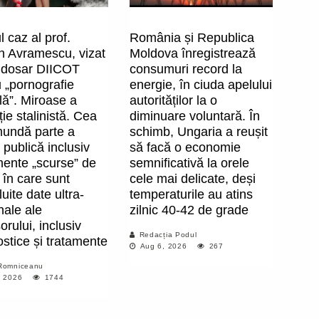
l caz al prof.
România și Republica
in Avramescu, vizat
Moldova înregistrează
 dosar DIICOT
consumuri record la
 „pornografie
energie, în ciuda apelului
ilă”. Miroase a
autorităților la o
ie stalinistă. Cea
diminuare voluntară. În
mundă parte a
schimb, Ungaria a reușit
 publică inclusiv
să facă o economie
ente „scurse” de
semnificativă la orele
t în care sunt
cele mai delicate, deși
uite date ultra-
temperaturile au atins
nale ale
zilnic 40-42 de grade
orului, inclusiv
Redacția Podul
stice și tratamente
Aug 6, 2026
267
Romniceanu
, 2026
1744