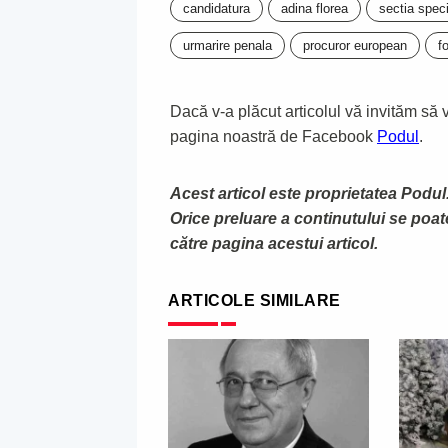
candidatura
adina florea
sectia spec
urmarire penala
procuror european
f
Dacă v-a plăcut articolul vă invităm să vă
pagina noastră de Facebook
Podul
.
Acest articol este proprietatea Podul.
Orice preluare a continutului se poa
către pagina acestui articol.
ARTICOLE SIMILARE