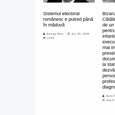
Sistemul electoral
Bizaru
românesc e putred până
Cătăl
în măduvă
de un
pentru
George Mioc
Jun 30, 2026
infant
1449
execuț
mai i
presei
docum
la sta
dezvăl
perso
profes
diagno
Dodo 
Aug 6