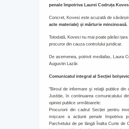
penale împotriva Laurei Codruța Koves
Concret, Kovesi este acuzată de săvârșire
acte materiale) și mărturie mincinoasă
.
Totodată, Kovesi nu mai poate părăsi țara 
procuror din cauza controlului juridicar.
De asemenea, potrivit mediafax, Laura Co
Augustin Lazăr.
Comunicatul integral al Secției bolșevi
”Biroul de informare şi relaţii publice di
Justiție, în continuarea comunicatului di
opiniei publice următoarele:
Procurorii din cadrul Secției pentru inve
mișcare a acțiunii penale împotriva p
Parchetului de pe lângă Înalta Curte de Cas