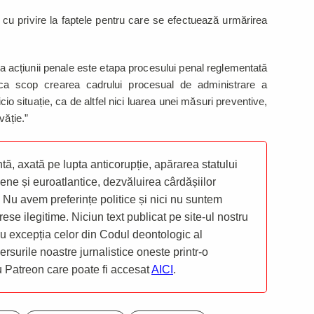
cu privire la faptele pentru care se efectuează urmărirea
 acțiunii penale este etapa procesului penal reglementată
a scop crearea cadrului procesual de administrare a
icio situație, ca de altfel nici luarea unei măsuri preventive,
văție.”
ă, axată pe lupta anticorupție, apărarea statului
ene și euroatlantice, dezvăluirea cârdășiilor
 Nu avem preferințe politice și nici nu suntem
rese ilegitime. Niciun text publicat pe site-ul nostru
 cu excepția celor din Codul deontologic al
mersurile noastre jurnalistice oneste printr-o
ru Patreon care poate fi accesat
AICI
.