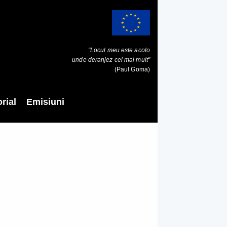
"Locul meu este acolo
unde deranjez cel mai mult"
(Paul Goma)
rial
Emisiuni