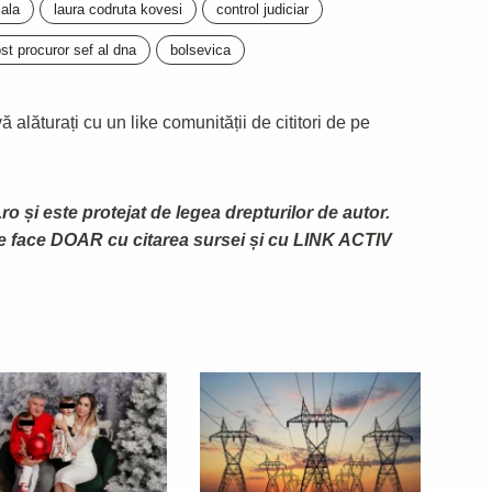
iala
laura codruta kovesi
control judiciar
ost procuror sef al dna
bolsevica
 alăturați cu un like comunității de cititori de pe
ro și este protejat de legea drepturilor de autor.
te face DOAR cu citarea sursei și cu LINK ACTIV