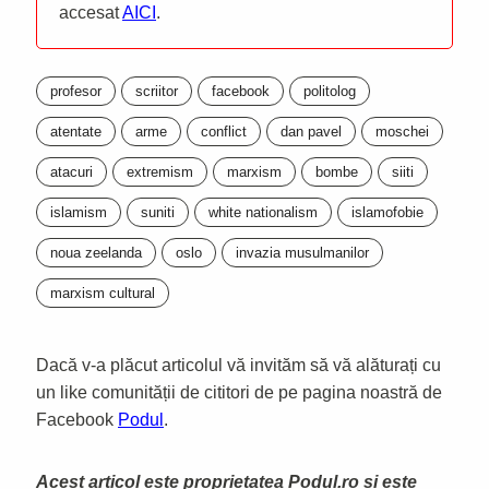
accesat
AICI
.
profesor
scriitor
facebook
politolog
atentate
arme
conflict
dan pavel
moschei
atacuri
extremism
marxism
bombe
siiti
islamism
suniti
white nationalism
islamofobie
noua zeelanda
oslo
invazia musulmanilor
marxism cultural
Dacă v-a plăcut articolul vă invităm să vă alăturați cu
un like comunității de cititori de pe pagina noastră de
Facebook
Podul
.
Acest articol este proprietatea Podul.ro și este