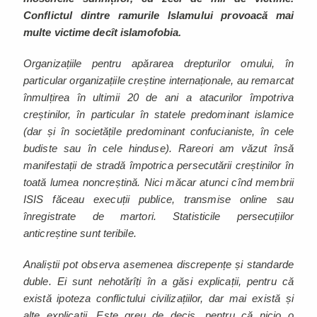
Conflictul dintre ramurile Islamului provoacă mai
multe victime decît islamofobia.
Organizațiile pentru apărarea drepturilor omului, în
particular organizațiile creștine internaționale, au remarcat
înmulțirea în ultimii 20 de ani a atacurilor împotriva
creștinilor, în particular în statele predominant islamice
(dar și în societățile predominant confucianiste, în cele
budiste sau în cele hinduse). Rareori am văzut însă
manifestații de stradă împotrica persecutării creștinilor în
toată lumea noncreștină. Nici măcar atunci cînd membrii
ISIS făceau execuții publice, transmise online sau
înregistrate de martori. Statisticile persecuțiilor
anticreștine sunt teribile.
Analiștii pot observa asemenea discrepențe și standarde
duble. Ei sunt nehotărîți în a găsi explicații, pentru că
există ipoteza conflictului civilizațiilor, dar mai există și
alte explicații. Este greu de decis, pentru că nicio o