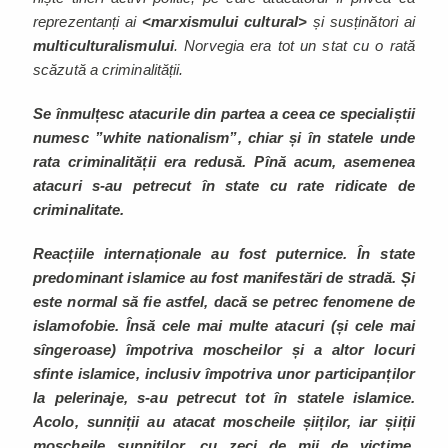
reprezentanți ai
<marxismului cultural>
și susținători ai
multiculturalismului
. Norvegia era tot un stat cu o rată
scăzută a criminalității.
Se înmulțesc atacurile din partea a ceea ce specialiștii
numesc ”white nationalism”, chiar și în statele unde
rata criminalității era redusă. Pînă acum, asemenea
atacuri s-au petrecut în state cu rate ridicate de
criminalitate.
Reacțiile internaționale au fost puternice. În state
predominant islamice au fost manifestări de stradă. Și
este normal să fie astfel, dacă se petrec fenomene de
islamofobie. Însă cele mai multe atacuri (și cele mai
sîngeroase) împotriva moscheilor și a altor locuri
sfinte islamice, inclusiv împotriva unor participanților
la pelerinaje, s-au petrecut tot în statele islamice.
Acolo, sunniții au atacat moscheile șiiților, iar șiiții
moscheile sunniților, cu zeci de mii de victime.