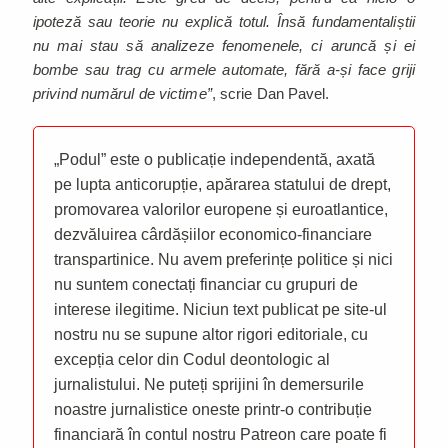
ipoteză sau teorie nu explică totul. Însă fundamentaliștii
nu mai stau să analizeze fenomenele, ci aruncă și ei
bombe sau trag cu armele automate, fără a-și face griji
privind numărul de victime”
, scrie Dan Pavel.
„Podul” este o publicație independentă, axată
pe lupta anticorupție, apărarea statului de drept,
promovarea valorilor europene și euroatlantice,
dezvăluirea cârdășiilor economico-financiare
transpartinice. Nu avem preferințe politice și nici
nu suntem conectați financiar cu grupuri de
interese ilegitime. Niciun text publicat pe site-ul
nostru nu se supune altor rigori editoriale, cu
excepția celor din Codul deontologic al
jurnalistului. Ne puteți sprijini în demersurile
noastre jurnalistice oneste printr-o contribuție
financiară în contul nostru Patreon care poate fi