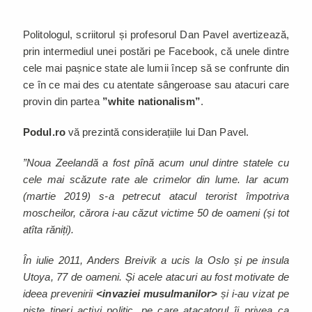
Politologul, scriitorul și profesorul Dan Pavel avertizează,
prin intermediul unei postări pe Facebook, că unele dintre
cele mai pașnice state ale lumii încep să se confrunte din
ce în ce mai des cu atentate sângeroase sau atacuri care
provin din partea
”white nationalism”
.
Podul.ro
vă prezintă considerațiile lui Dan Pavel.
”Noua Zeelandă a fost pînă acum unul dintre statele cu
cele mai scăzute rate ale crimelor din lume. Iar acum
(martie 2019) s-a petrecut atacul terorist împotriva
moscheilor, cărora i-au căzut victime 50 de oameni (și tot
atîta răniți).
În iulie 2011, Anders Breivik a ucis la Oslo și pe insula
Utoya, 77 de oameni. Și acele atacuri au fost motivate de
ideea prevenirii
<invaziei musulmanilor>
și i-au vizat pe
niște tineri activi politic, pe care atacatorul îi privea ca