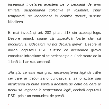
înseamnă încetarea acesteia pe o perioadă de timp
limitată, suspendarea colectivă și voluntară, chiar
temporară, se încadrează în definiția grevei”
, susține
Nicolicea.
El mai invocă și art. 202 și art. 218 din aceeași lege.
Despre primul, spune că
„specifică foarte clar că
procurorii și judecătorii nu pot declara grevă”
. Despre al
doilea, deputatul PSD susține că declararea grevei
constituie infracțiune și se pedepsește cu închisoare de la
1 lună la 1 an sau amendă.
„Nu știu ce este mai grav, necunoașterea legii de către
cei care ar trebui să o cunoască și să o aplice sau
încalcarea cu bună știință a acesteia de către cei care ar
trebui să vegheze la respectarea legii”
, declară deputatul
PSD, printr-un comunicat de presă.