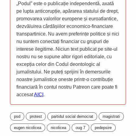
„Podul” este o publicație independentă, axată
pe lupta anticorupție, apărarea statului de drept,
promovarea valorilor europene și euroatlantice,
dezvăluirea cârdășiilor economico-financiare
transpartinice. Nu avem preferințe politice și nici
nu suntem conectați financiar cu grupuri de
interese ilegitime. Niciun text publicat pe site-ul
nostru nu se supune altor rigori editoriale, cu
excepția celor din Codul deontologic al
jurnalistului. Ne puteți sprijini în demersurile
noastre jurnalistice oneste printr-o contribuție
financiară în contul nostru Patreon care poate fi
accesat
AICI
.
psd
protest
partidul social democrat
magistrati
eugen nicolicea
nicolicea
oug 7
pedepsire