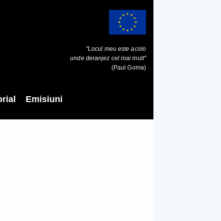
"Locul meu este acolo
unde deranjez cel mai mult"
(Paul Goma)
rial
Emisiuni