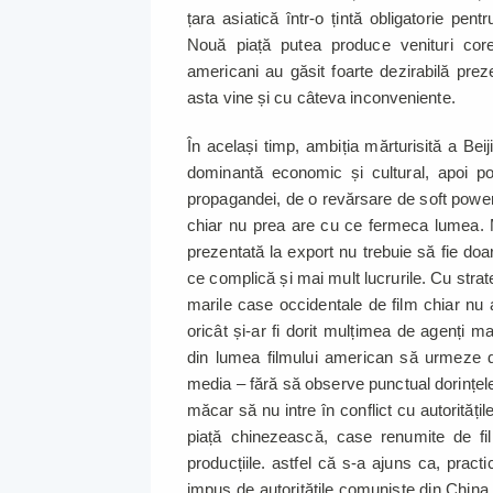
țara asiatică într-o țintă obligatorie pent
Nouă piață putea produce venituri core
americani au găsit foarte dezirabilă pre
asta vine și cu câteva inconveniente.
În același timp, ambiția mărturisită a Bei
dominantă economic și cultural, apoi poli
propagandei, de o revărsare de soft power î
chiar nu prea are cu ce fermeca lumea. M
prezentată la export nu trebuie să fie do
ce complică și mai mult lucrurile. Cu strat
marile case occidentale de film chiar nu 
oricât și-ar fi dorit mulțimea de agenți 
din lumea filmului american să urmeze di
media – fără să observe punctual dorințele 
măcar să nu intre în conflict cu autorități
piață chinezească, case renumite de fi
producțiile. astfel că s-a ajuns ca, practi
impus de autoritățile comuniste din China