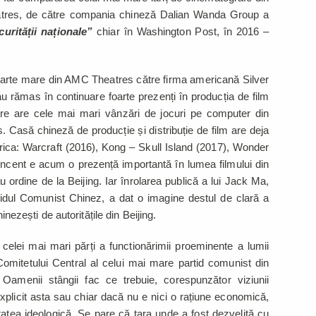
atres, de către compania chineză Dalian Wanda Group a
urității naționale”
chiar în Washington Post, în 2016 –
arte mare din AMC Theatres către firma americană Silver
au rămas în continuare foarte prezenți în producția de film
are are cele mai mari vânzări de jocuri pe computer din
 Casă chineză de producție și distribuție de film are deja
rica: Warcraft (2016), Kong – Skull Island (2017), Wonder
ent e acum o prezență importantă în lumea filmului din
 ordine de la Beijing. Iar înrolarea publică a lui Jack Ma,
rtidul Comunist Chinez, a dat o imagine destul de clară a
inezești de autoritățile din Beijing.
celei mai mari părți a functionărimii proeminente a lumii
 Comitetului Central al celui mai mare partid comunist din
Oamenii stângii fac ce trebuie, corespunzător viziunii
explicit asta sau chiar dacă nu e nici o rațiune economică,
itatea ideologică. Se pare că țara unde a fost dezvelită cu