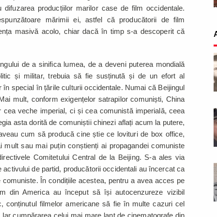
ru difuzarea producțiilor marilor case de film occidentale.
spunzătoare mărimii ei, astfel că producătorii de film
zența masivă acolo, chiar dacă în timp s-a descoperit că
jingului de a sinifica lumea, de a deveni puterea mondială
tic și militar, trebuia să fie susținută și de un efort al
n special în țările culturii occidentale. Numai că Beijingul
ai mult, conform exigențelor satrapilor comuniști, China
ar cea veche imperial, ci și cea comunistă imperială, ceea
egia asta dorită de comuniștii chinezi aflați acum la putere,
aveau cum să producă cine știe ce lovituri de box office,
mai mult sau mai puțin conștienți ai propagandei comuniste
rectivele Comitetului Central de la Beijing. S-a ales via
activului de partid, producătorii occidentali au încercat ca
le comuniste. În condițiile acestea, pentru a avea acces pe
lm din America au început să își autocenzureze vizibil
c, conținutul filmelor americane să fie în multe cazuri cel
. Iar cumpărarea celui mai mare lanț de cinematografe din