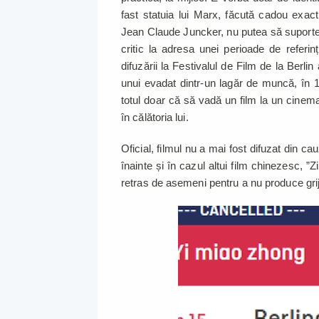
fast statuia lui Marx, făcută cadou exac
Jean Claude Juncker, nu putea să suporte pu
critic la adresa unei perioade de referi
difuzării la Festivalul de Film de la Berl
unui evadat dintr-un lagăr de muncă, în 1
totul doar că să vadă un film la un cinemat
în călătoria lui.
Oficial, filmul nu a mai fost difuzat din ca
înainte și în cazul altui film chinezesc,
retras de asemeni pentru a nu produce griji