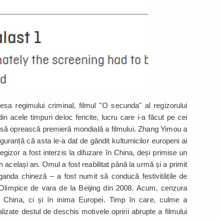
esa regimului criminal, filmul "O secunda" al regizorului
 acele timpuri deloc fericite, lucru care i-a făcut pe cei
n să oprească premieră mondială a filmului. Zhang Yimou a
uranță că asta le-a dat de gândit kulturnicilor europeni ai
egizor a fost interzis la difuzare în China, deși primise un
n același an. Omul a fost reabilitat până la urmă și a primit
ganda chineză – a fost numit să conducă festivitățile de
 Olimpice de vara de la Beijing din 2008. Acum, cenzura
 China, ci și în inima Europei. Timp în care, culme a
alizate destul de deschis motivele opririi abrupte a filmului