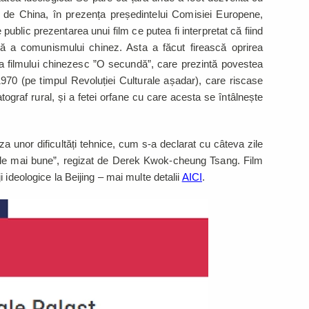
t de China, în prezența președintelui Comisiei Europene,
blic prezentarea unui film ce putea fi interpretat că fiind
nță a comunismului chinez. Asta a făcut firească oprirea
in a filmului chinezesc ”O secundă”, care prezintă povestea
970 (pe timpul Revoluției Culturale așadar), care riscase
ograf rural, și a fetei orfane cu care acesta se întâlnește
uza unor dificultăți tehnice, cum s-a declarat cu câteva zile
 ”Zile mai bune”, regizat de Derek Kwok-cheung Tsang. Film
 ideologice la Beijing – mai multe detalii
AICI
.