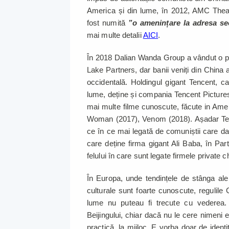
America și din lume, în 2012, AMC The
fost numită
”o amenințare la adresa sec
mai multe detalii
AICI
.
În 2018 Dalian Wanda Group a vândut o p
Lake Partners, dar banii veniți din China 
occidentală. Holdingul gigant Tencent, c
lume, deține și compania Tencent Pictures.
mai multe filme cunoscute, făcute in Ame
Woman (2017), Venom (2018). Așadar Tenc
ce în ce mai legată de comuniștii care dau
care deține firma gigant Ali Baba, în Pa
felului în care sunt legate firmele private ch
În Europa, unde tendințele de stânga ale 
culturale sunt foarte cunoscute, regulile
lume nu puteau fi trecute cu vederea. 
Beijingului, chiar dacă nu le cere nimeni 
practică, la mijloc. E vorba doar de ident