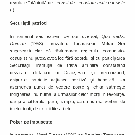
revoluție înfăptuită de
servicii de securitate anti-ceaușiste
(!).
Securiștii patrioți
În romanul său extrem de controversat,
Quo vadis,
Domine
(1993), prozatorul făgărăşean
Mihai Sin
sugerează clar că răsturnarea regimului comunisto-
ceauşist nu putea avea loc fără acordul şi cu participarea
Securităţii, instituţia de tristă amintire constatând
dezastrul dictaturii lui Ceauşescu şi preconizând,
chipurile, patriotic acţiunea pozitivă şi benefică. Un
asemenea punct de vedere poate şi chiar stârneşte
indignarea, nu numai a urmaşilor celor morţi în revoluţie,
dar şi al cititorului, pur şi simplu, ca să nu mai vorbim de
intelectuali, de criticii literari etc.
Poker pe împușcate