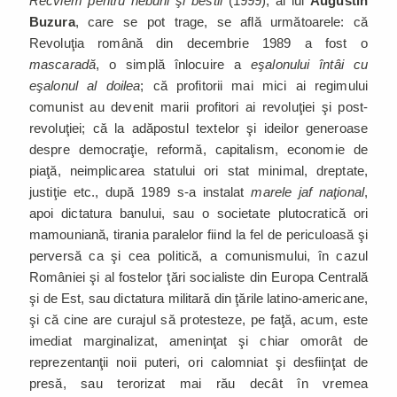
Recviem pentru nebuni şi bestii
(1999), al lui
Augustin
Buzura
, care se pot trage, se află următoarele: că
Revoluţia română din decembrie 1989 a fost o
mascaradă
, o simplă înlocuire a
eşalonului întâi cu
eşalonul al doilea
; că profitorii mai mici ai regimului
comunist au devenit marii profitori ai revoluţiei şi post-
revoluţiei; că la adăpostul textelor şi ideilor generoase
despre democraţie, reformă, capitalism, economie de
piaţă, neimplicarea statului ori stat minimal, dreptate,
justiţie etc., după 1989 s-a instalat
marele jaf naţional
,
apoi dictatura banului, sau o societate plutocratică ori
mamouniană, tirania paralelor fiind la fel de periculoasă şi
perversă ca şi cea politică, a comunismului, în cazul
României şi al fostelor ţări socialiste din Europa Centrală
şi de Est, sau dictatura militară din ţările latino-americane,
şi că cine are curajul să protesteze, pe faţă, acum, este
imediat marginalizat, ameninţat şi chiar omorât de
reprezentanţii noii puteri, ori calomniat şi desfiinţat de
presă, sau terorizat mai rău decât în vremea