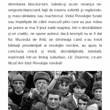
demolarea blocului-turn, luându-şi acum revanşa ne-
sergiunicolaesciană faţă de trauma suferită şi regăsindu-
şi masculinitatea sau
machismul
. Violul Revoluţiei furate
sau împieliţate de către
masculii pitici
care au pus mâna
pe putere ar mai fi ţinut toată noaptea,
într-o destrăbălare
şi-un crailâc
, ne spune autorul, dacă teroriştii nu ar fi dat
foc Muzeului de Artă, iar dimineaţa când s-au trezit
bărbaţii providenţiali ai revoluţiei române, au ajuns la
concluzia cinică şi tristă, deznădăjduită, totodată,
exprimată într-un limbaj suburban, că:
Doamne, ce-am
făcut! Am futut Revoluţia română!