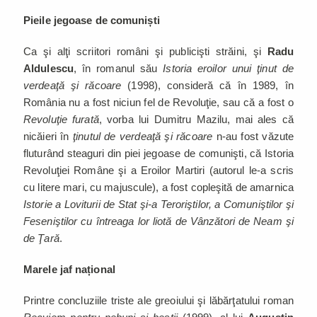
Pieile jegoase de comuniști
Ca şi alţi scriitori români şi publicişti străini, şi
Radu
Aldulescu
, în romanul său
Istoria eroilor unui ţinut de
verdeaţă şi răcoare
(1998), consideră că în 1989, în
România nu a fost niciun fel de Revoluţie, sau că a fost o
Revoluţie furată
, vorba lui Dumitru Mazilu, mai ales că
nicăieri în
ţinutul de verdeaţă şi răcoare
n-au fost văzute
fluturând steaguri din piei jegoase de comunişti, că Istoria
Revoluţiei Române şi a Eroilor Martiri (autorul le-a scris
cu litere mari, cu majuscule), a fost copleşită de amarnica
Istorie a Loviturii de Stat şi-a Teroriştilor, a Comuniştilor şi
Feseniştilor cu întreaga lor liotă de Vânzători de Neam şi
de Ţară
.
Marele jaf național
Printre concluziile triste ale greoiului şi lăbărţatului roman