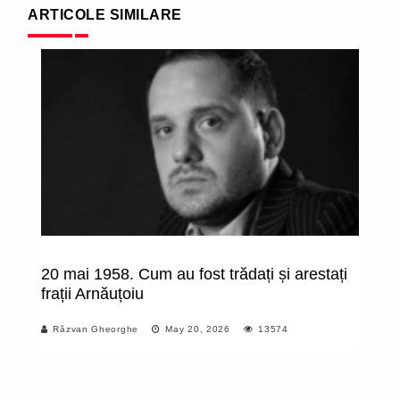
ARTICOLE SIMILARE
20 mai 1958. Cum au fost trădați și arestați
Ro
frații Arnăuțoiu
s
v
Răzvan Gheorghe
May 20, 2026
13574