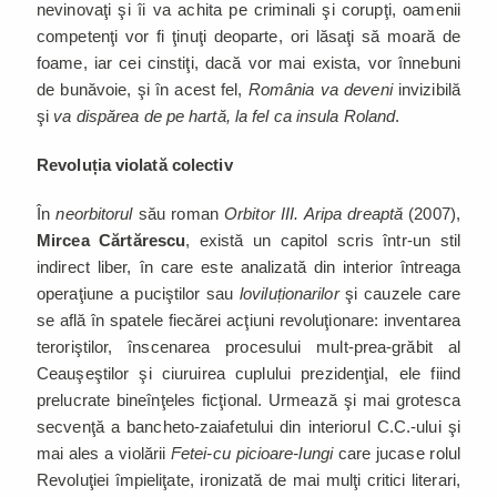
nevinovaţi şi îi va achita pe criminali şi corupţi, oamenii
competenţi vor fi ţinuţi deoparte, ori lăsaţi să moară de
foame, iar cei cinstiţi, dacă vor mai exista, vor înnebuni
de bunăvoie, şi în acest fel,
România va deveni
invizibilă
şi
va dispărea de pe hartă, la fel ca insula Roland
.
Revoluția violată colectiv
În
neorbitorul
său roman
Orbitor III. Aripa dreaptă
(2007),
Mircea Cărtărescu
, există un capitol scris într-un stil
indirect liber, în care este analizată din interior întreaga
operaţiune a puciştilor sau
loviluționarilor
şi cauzele care
se află în spatele fiecărei acţiuni revoluţionare: inventarea
teroriştilor, înscenarea procesului mult-prea-grăbit al
Ceauşeştilor şi ciuruirea cuplului prezidenţial, ele fiind
prelucrate bineînţeles ficţional. Urmează şi mai grotesca
secvenţă a bancheto-zaiafetului din interiorul C.C.-ului şi
mai ales a violării
Fetei-cu picioare-lungi
care jucase rolul
Revoluţiei împieliţate, ironizată de mai mulţi critici literari,