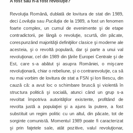
A fost sau n-a fost revoluţie?
Revoluţia Română, dublată de lovitura de stat din 1989,
deci
Loviluţia
sau
Puciluţia
de la 1989, a fost un fenomen
foarte complex, un cumul de evenimente şi de etape
contradictorii, pe lângă o revoluţie, scurtă, din păcate,
corespunzând majorităţii definiţiilor clasice şi moderne ale
acesteia, şi o revoltă populară, dar şi parte a unui val
revoluţionar, cel din 1989 din ţările Europei Centrale şi de
Est, care s-a abătut şi asupra României, o mişcare
revoluţionară, chiar o rebeliune, şi o contrarevoluţie, ca să
nu mai vorbim de lovitura de stat a FSN şi Ion Iliescu, din
cauză că: a avut loc o schimbare bruscă şi violentă în
structura politică şi socială, atunci când un grup s-a
revoltat împotriva autorităţilor existente, profitând de
revolta justă a populaţiei şi a ajuns la putere, a fost
substituit un regim politic cu un altul, din păcate, tot de
sorginte comunistă. Momentul 1989 poate fi caracterizat
şi prin faţetele sale, atât pozitive, valul revoluţionar,