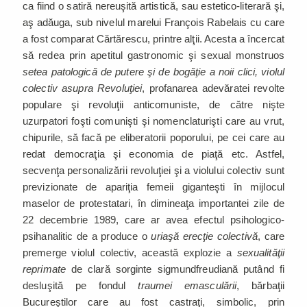
ca fiind o satiră nereuşită artistică, sau estetico-literară şi,
aş adăuga, sub nivelul marelui François Rabelais cu care
a fost comparat Cărtărescu, printre alţii. Acesta a încercat
să redea prin apetitul gastronomic şi sexual monstruos
setea patologică de putere şi de bogăţie a noii clici, violul
colectiv asupra Revoluţiei
, profanarea adevăratei revolte
populare şi revoluţii anticomuniste, de către nişte
uzurpatori foşti comunişti şi nomenclaturişti care au vrut,
chipurile, să facă pe eliberatorii poporului, pe cei care au
redat democraţia şi economia de piaţă etc. Astfel,
secvenţa personalizării revoluţiei şi a violului colectiv sunt
previzionate de apariţia femeii giganteşti în mijlocul
maselor de protestatari, în dimineaţa importantei zile de
22 decembrie 1989, care ar avea efectul psihologico-
psihanalitic de a produce o
uriaşă erecţie colectivă
, care
premerge violul colectiv, această explozie a
sexualităţii
reprimate
de clară sorginte sigmundfreudiană putând fi
desluşită pe fondul
traumei emasculării
, bărbaţii
Bucureştilor care au fost castraţi, simbolic, prin