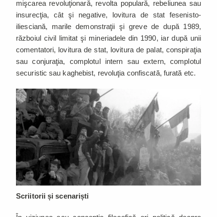
mişcarea revoluţionară, revolta populară, rebeliunea sau
insurecţia, cât şi negative, lovitura de stat fesenisto-
iliesciană, marile demonstraţii şi greve de după 1989,
războiul civil limitat şi mineriadele din 1990, iar după unii
comentatori, lovitura de stat, lovitura de palat, conspiraţia
sau conjuraţia, complotul intern sau extern, complotul
securistic sau kaghebist, revoluţia confiscată, furată etc.
Scriitorii și scenariști