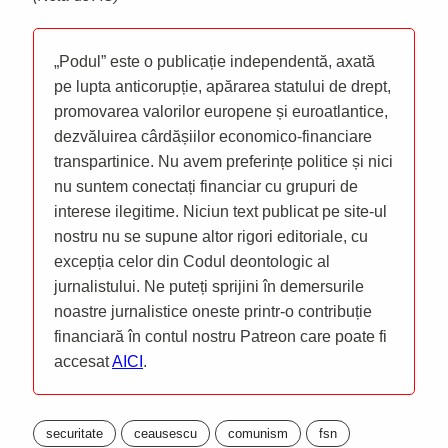
„Podul” este o publicație independentă, axată
pe lupta anticorupție, apărarea statului de drept,
promovarea valorilor europene și euroatlantice,
dezvăluirea cârdășiilor economico-financiare
transpartinice. Nu avem preferințe politice și nici
nu suntem conectați financiar cu grupuri de
interese ilegitime. Niciun text publicat pe site-ul
nostru nu se supune altor rigori editoriale, cu
excepția celor din Codul deontologic al
jurnalistului. Ne puteți sprijini în demersurile
noastre jurnalistice oneste printr-o contribuție
financiară în contul nostru Patreon care poate fi
accesat
AICI
.
securitate
ceausescu
comunism
fsn