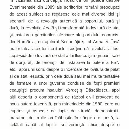
În viziunea sau concepţia filosofică ori politică despre
Evenimentele din 1989 ale scriitorilor români preocupați
de acest subiect se regăsesc cele mai diverse idei şi
scenarii, de la revoluţia autentică a poporului, pură şi
dură, la revoluţia
furată
şi transformată în lovitură de stat
şi instalarea garniturilor inferioare ale partidului comunist
din România, cu ajutorul Securităţii şi al Armatei. Însă
majoritatea acestor scriitorilor susține că revoluţia a fost
copleşită
de o lovitură de stat a lui Iliescu şi a grupării sale
de conjuraţi, de terorişti, de instalarea la putere a FSN
etc., apoi unii scriu despre o încercare de lovitură de palat
şi de stat, eşuată, prin cele două sau mai multe tentative
de formare a unor guverne conduse de foşti premieri
ceauşişti, precum insalubrii Verdeţ şi Dăscălescu, apoi
alții descriu o componentă de război civil provocat de
noua putere fesenistă, prin mineriadele din 1990, care au
cuprins şi aspecte de lupte de stradă, demonstraţii-
maraton, de multe ori înăbușite în sânge etc., însă, la
celălalt capăt al logicii, se vorbește chiar despre o