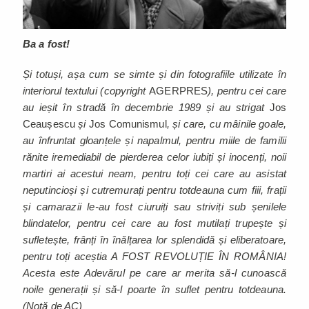
Ba a fost!
Și totuși, așa cum se simte și din fotografiile utilizate în
interiorul textului (copyright
AGERPRES
), pentru cei care
au ieșit în stradă în decembrie 1989 și au strigat
Jos
Ceaușescu
și
Jos Comunismul
, și care, cu mâinile goale,
au înfruntat gloanțele și napalmul, pentru miile de familii
rănite iremediabil de pierderea celor iubiți și inocenți, noii
martiri ai acestui neam, pentru toți cei care au asistat
neputincioși și cutremurați pentru totdeauna cum fiii, frații
și camarazii le-au fost ciuruiți sau striviți sub șenilele
blindatelor, pentru cei care au fost mutilați trupește și
sufletește, frânți în înălțarea lor splendidă și eliberatoare,
pentru toți aceștia A FOST REVOLUȚIE ÎN ROMÂNIA!
Acesta este Adevărul pe care ar merita să-l cunoască
noile generații și să-l poarte în suflet pentru totdeauna.
(Notă de AC)