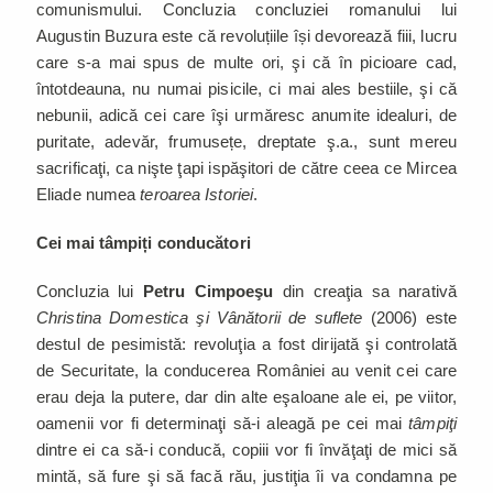
comunismului. Concluzia concluziei romanului lui
Augustin Buzura este că revoluțiile își devorează fiii, lucru
care s-a mai spus de multe ori, şi că în picioare cad,
întotdeauna, nu numai pisicile, ci mai ales bestiile, şi că
nebunii, adică cei care îşi urmăresc anumite idealuri, de
puritate, adevăr, frumusețe, dreptate ş.a., sunt mereu
sacrificaţi, ca nişte ţapi ispăşitori de către ceea ce Mircea
Eliade numea
teroarea Istoriei
.
Cei mai tâmpiți conducători
Concluzia lui
Petru Cimpoeşu
din creaţia sa narativă
Christina Domestica şi Vânătorii de suflete
(2006) este
destul de pesimistă: revoluţia a fost dirijată şi controlată
de Securitate, la conducerea României au venit cei care
erau deja la putere, dar din alte eşaloane ale ei, pe viitor,
oamenii vor fi determinaţi să-i aleagă pe cei mai
tâmpiţi
dintre ei ca să-i conducă, copiii vor fi învăţaţi de mici să
mintă, să fure şi să facă rău, justiţia îi va condamna pe