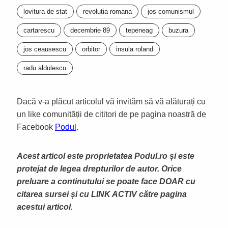
lovitura de stat
revolutia romana
jos comunismul
cartarescu
decembrie 89
tepeneag
buzura
jos ceausescu
orbitor
insula roland
radu aldulescu
Dacă v-a plăcut articolul vă invităm să vă alăturați cu
un like comunității de cititori de pe pagina noastră de
Facebook
Podul
.
Acest articol este proprietatea Podul.ro și este
protejat de legea drepturilor de autor. Orice
preluare a continutului se poate face DOAR cu
citarea sursei și cu LINK ACTIV către pagina
acestui articol.