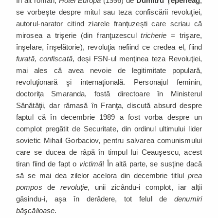
În alt roman,
Hotel Europa
(1996) de
Dumitru Ţepeneag
,
se vorbeşte despre mitul sau teza confiscării revoluţiei,
autorul-narator citind ziarele franţuzeşti care scriau că
mirosea a trişerie (din franţuzescul
tricherie
= trişare,
înşelare, înşelătorie), revoluţia nefiind ce credea el, fiind
furată
,
confiscată
, deşi FSN-ul menţinea teza Revoluţiei,
mai ales că avea nevoie de legitimitate populară,
revoluţionară şi internaţională. Personajul feminin,
doctoriţa Smaranda, fostă directoare în Ministerul
Sănătăţii, dar rămasă în Franţa, discută absurd despre
faptul că în decembrie 1989 a fost vorba despre un
complot pregătit de Securitate, din ordinul ultimului lider
sovietic Mihail Gorbaciov, pentru salvarea comunismului
care se ducea de râpă în timpul lui Ceauşescu, acest
tiran fiind de fapt o
victimă
! În altă parte, se susţine dacă
să se mai dea zilelor acelora din decembrie titlul
prea
pompos
de
revoluţie
, unii zicându-i complot, iar alții
găsindu-i, aşa în derâdere, tot felul de
denumiri
băşcălioase
.