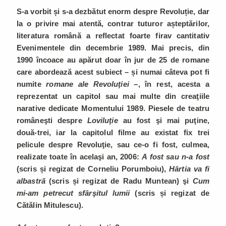
S-a vorbit și s-a dezbătut enorm despre Revoluție, dar
la o privire mai atentă, contrar tuturor așteptărilor,
literatura română a reflectat foarte firav cantitativ
Evenimentele din decembrie 1989. Mai precis, din
1990 încoace au apărut doar în jur de 25 de romane
care abordează acest subiect – și numai câteva pot fi
numite
romane ale Revoluţiei
–, în rest, acesta a
reprezentat un capitol sau mai multe din creaţiile
narative dedicate Momentului 1989. Piesele de teatru
româneşti despre
Loviluţie
au fost şi mai puţine,
două-trei, iar la capitolul filme au existat fix trei
pelicule despre Revoluţie, sau ce-o fi fost, culmea,
realizate toate în acelaşi an, 2006:
A fost sau n-a fost
(scris și regizat de Corneliu Porumboiu),
Hârtia va fi
albastră
(scris și regizat de Radu Muntean) şi
Cum
mi-am petrecut sfârşitul lumii
(scris și regizat de
Cătălin Mitulescu).