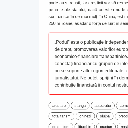
parte au și reușit, iar creștinii vor să resp
pe cele ale statului, dacă acestea nu le
sunt din ce în ce mai mulți în China, esti
250 milioane, așadar o forță de luat în se
„Podul” este o publicație independent
de drept, promovarea valorilor europ
economico-financiare transpartinice.
conectați financiar cu grupuri de inte
nu se supune altor rigori editoriale,
jurnalistului. Ne puteți sprijini în de
contribuție financiară în contul nost
arestare
stanga
autocratie
comu
totalitarism
chinezi
slujba
preoti
crestinism
liturghie
craciun
nast