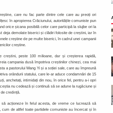
.
reștine, care nu fac parte dintre cele care au preoți ori
lțesc în apropierea Crăciunului, autoritățile comuniste pun
d orice șicana posibilă celor care participă la slujbe ori la
deja demolate biserici și clădiri folosite de creștini, iar în
emnele creștine de pe multe biserici, în cadrul unei campanii
ericilor creștine.
creștini, peste 100 milioane, dar și creșterea rapidă,
reia campania dusă împotriva creștinilor chinezi, cea mai
sta a pastorului Wang Yi și a soției sale, care au împreună
otriva orândurii statului, care le-ar aduce condamnări de 15
i, anchetați, intimidați din nou, în orice fel, pentru a-i opri
aceștia nu cedează și continuă să se adune la rugăciune și
r de credință.
e să acționeze în felul acesta, de vreme ce lucrează să
or, cum de altfel toate partidele comuniste au încercat și în