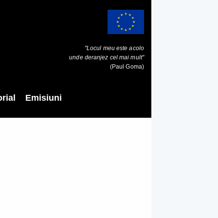
"Locul meu este acolo
unde deranjez cel mai mult"
(Paul Goma)
rial
Emisiuni