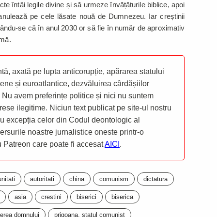
ecte întâi legile divine și să urmeze învățăturile biblice, apoi
 anulează pe cele lăsate nouă de Dumnezeu. Iar creștinii
mându-se că în anul 2030 or să fie în număr de aproximativ
amă.
ă, axată pe lupta anticorupție, apărarea statului
ene și euroatlantice, dezvăluirea cârdășiilor
 Nu avem preferințe politice și nici nu suntem
rese ilegitime. Niciun text publicat pe site-ul nostru
 cu excepția celor din Codul deontologic al
mersurile noastre jurnalistice oneste printr-o
ru Patreon care poate fi accesat
AICI
.
nitati
autoritati
china
comunism
dictatura
asia
crestini
biserici
biserica
erea domnului
prigoana. statul comunist