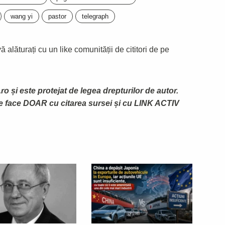
wang yi
pastor
telegraph
 alăturați cu un like comunității de cititori de pe
ro și este protejat de legea drepturilor de autor.
te face DOAR cu citarea sursei și cu LINK ACTIV