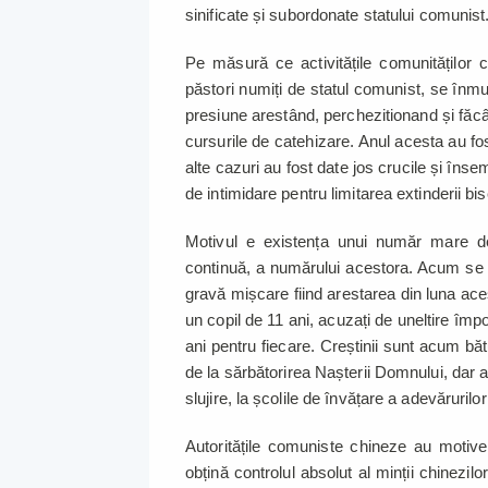
sinificate și subordonate statului comunist
Pe măsură ce activitățile comunităților c
păstori numiți de statul comunist, se înmu
presiune arestând, perchezitionand și făcân
cursurile de catehizare. Anul acesta au fost 
alte cazuri au fost date jos crucile și îns
de intimidare pentru limitarea extinderii bis
Motivul e existența unui număr mare de 
continuă, a numărului acestora. Acum se 
gravă mișcare fiind arestarea din luna ace
un copil de 11 ani, acuzați de uneltire împ
ani pentru fiecare. Creștinii sunt acum bătuț
de la sărbătorirea Nașterii Domnului, dar 
slujire, la școlile de învățare a adevărurilo
Autoritățile comuniste chineze au motiv
obțină controlul absolut al minții chinezil