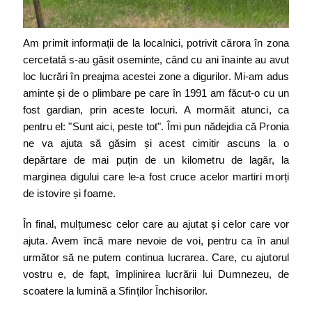
Am primit informații de la localnici, potrivit cărora în zona
cercetată s-au găsit oseminte, când cu ani înainte au avut
loc lucrări în preajma acestei zone a digurilor. Mi-am adus
aminte și de o plimbare pe care în 1991 am făcut-o cu un
fost gardian, prin aceste locuri. A mormăit atunci, ca
pentru el: "Sunt aici, peste tot". Îmi pun nădejdia că Pronia
ne va ajuta să găsim și acest cimitir ascuns la o
depărtare de mai puțin de un kilometru de lagăr, la
marginea digului care le-a fost cruce acelor martiri morți
de istovire și foame.
În final, mulțumesc celor care au ajutat și celor care vor
ajuta. Avem încă mare nevoie de voi, pentru ca în anul
următor să ne putem continua lucrarea. Care, cu ajutorul
vostru e, de fapt, împlinirea lucrării lui Dumnezeu, de
scoatere la lumină a Sfinților Închisorilor.