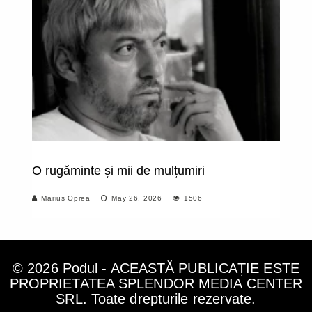
O rugăminte și mii de mulțumiri
Mo
Marius Oprea
May 26, 2026
1506
© 2026 Podul - ACEASTĂ PUBLICAȚIE ESTE
PROPRIETATEA SPLENDOR MEDIA CENTER
SRL. Toate drepturile rezervate.