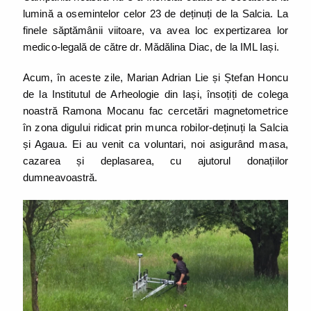
lumină a osemintelor celor 23 de deținuți de la Salcia. La
finele săptămânii viitoare, va avea loc expertizarea lor
medico-legală de către dr. Mădălina Diac, de la IML Iași.
Acum, în aceste zile, Marian Adrian Lie și Ștefan Honcu
de la Institutul de Arheologie din Iași, însoțiți de colega
noastră Ramona Mocanu fac cercetări magnetometrice
în zona digului ridicat prin munca robilor-deținuți la Salcia
și Agaua. Ei au venit ca voluntari, noi asigurând masa,
cazarea și deplasarea, cu ajutorul donațiilor
dumneavoastră.