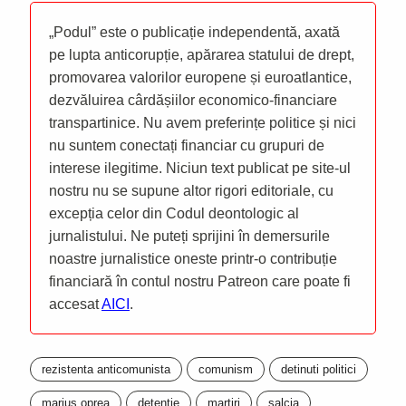
„Podul” este o publicație independentă, axată
pe lupta anticorupție, apărarea statului de drept,
promovarea valorilor europene și euroatlantice,
dezvăluirea cârdășiilor economico-financiare
transpartinice. Nu avem preferințe politice și nici
nu suntem conectați financiar cu grupuri de
interese ilegitime. Niciun text publicat pe site-ul
nostru nu se supune altor rigori editoriale, cu
excepția celor din Codul deontologic al
jurnalistului. Ne puteți sprijini în demersurile
noastre jurnalistice oneste printr-o contribuție
financiară în contul nostru Patreon care poate fi
accesat
AICI
.
rezistenta anticomunista
comunism
detinuti politici
marius oprea
detentie
martiri
salcia