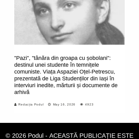
”Pazi”, ”tânăra din groapa cu șobolani”:
În
destinul unei studente în temnițele
comuniste. Viața Aspaziei Oțel-Petrescu,
prezentată de Liga Studenților din Iași în
interviuri inedite, mărturii și documente de
arhivă
Redacția Podul
May 16, 2026
4923
© 2026 Podul - ACEASTĂ PUBLICAȚIE ESTE