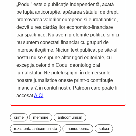
„Podul” este o publicație independentă, axată
pe lupta anticorupție, apărarea statului de drept,
promovarea valorilor europene și euroatlantice,
dezvăluirea cârdășiilor economico-financiare
transpartinice. Nu avem preferințe politice și nici
nu suntem conectați financiar cu grupuri de
interese ilegitime. Niciun text publicat pe site-ul
nostru nu se supune altor rigori editoriale, cu
excepția celor din Codul deontologic al
jurnalistului. Ne puteți sprijini în demersurile
noastre jurnalistice oneste printr-o contribuție
financiară în contul nostru Patreon care poate fi
accesat
AICI
.
crime
memorie
anticomunism
rezistenta anticomunista
marius oprea
salcia