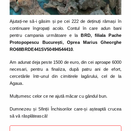
Ajutați-ne să-i găsim și pe cei 222 de deținuți rămași în
continuare îngropați acolo. Contul în care adun bani
pentru campania următoare e la
BRD, filiala Pache
Protopopescu București, Oprea Marius Gheorghe
RO68BRDE441SV50494544410
.
Am adunat deja peste 1500 de euro, din cei aproape 6000
necesari, pentru a finaliza, după patru ani de efort,
cercetările într-unul din cimitirele lagărului, cel de la
Agaua.
Mulțumesc celor ce ne ajută măcar cu gândul bun.
Dumnezeu și Sfinții Închisorilor care-și așteaptă crucea
să vă răsplătească!