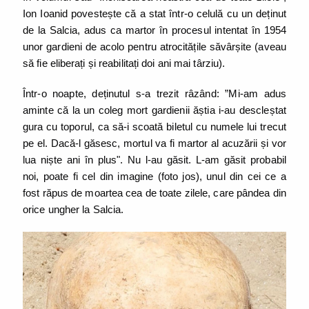
Ion Ioanid povestește că a stat într-o celulă cu un deținut
de la Salcia, adus ca martor în procesul intentat în 1954
unor gardieni de acolo pentru atrocitățile săvârșite (aveau
să fie eliberați și reabilitați doi ani mai târziu).
Într-o noapte, deținutul s-a trezit râzând: ”Mi-am adus
aminte că la un coleg mort gardienii ăștia i-au descleștat
gura cu toporul, ca să-i scoată biletul cu numele lui trecut
pe el. Dacă-l găsesc, mortul va fi martor al acuzării și vor
lua niște ani în plus". Nu l-au găsit. L-am găsit probabil
noi, poate fi cel din imagine (foto jos), unul din cei ce a
fost răpus de moartea cea de toate zilele, care pândea din
orice ungher la Salcia.