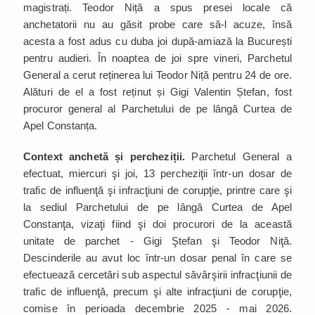
magistrați. Teodor Niță a spus presei locale că
anchetatorii nu au găsit probe care să-l acuze, însă
acesta a fost adus cu duba joi după-amiază la București
pentru audieri. În noaptea de joi spre vineri, Parchetul
General a cerut reținerea lui Teodor Niță pentru 24 de ore.
Alături de el a fost reținut și Gigi Valentin Ștefan, fost
procuror general al Parchetului de pe lângă Curtea de
Apel Constanța.
Context anchetă și percheziții.
Parchetul General a
efectuat, miercuri şi joi, 13 percheziţii într-un dosar de
trafic de influenţă şi infracţiuni de corupţie, printre care şi
la sediul Parchetului de pe lângă Curtea de Apel
Constanţa, vizaţi fiind şi doi procurori de la această
unitate de parchet - Gigi Ştefan şi Teodor Niţă.
Descinderile au avut loc într-un dosar penal în care se
efectuează cercetări sub aspectul săvârşirii infracţiunii de
trafic de influenţă, precum şi alte infracţiuni de corupţie,
comise în perioada decembrie 2025 - mai 2026.