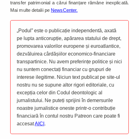
transfer patrimonial a cărui finanțare rămâne inexplicată.
Mai multe detalii pe
NewsCenter.
„Podul” este o publicație independentă, axată
pe lupta anticorupție, apărarea statului de drept,
promovarea valorilor europene și euroatlantice,
dezvăluirea cârdășiilor economico-financiare
transpartinice. Nu avem preferințe politice și nici
nu suntem conectați financiar cu grupuri de
interese ilegitime. Niciun text publicat pe site-ul
nostru nu se supune altor rigori editoriale, cu
excepția celor din Codul deontologic al
jurnalistului. Ne puteți sprijini în demersurile
noastre jurnalistice oneste printr-o contribuție
financiară în contul nostru Patreon care poate fi
accesat
AICI
.