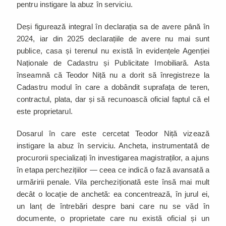
pentru instigare la abuz în serviciu.
Deși figurează integral în declarația sa de avere până în
2024, iar din 2025 declarațiile de avere nu mai sunt
publice, casa și terenul nu există în evidențele Agenției
Naționale de Cadastru și Publicitate Imobiliară. Asta
înseamnă că Teodor Niță nu a dorit să înregistreze la
Cadastru modul în care a dobândit suprafața de teren,
contractul, plata, dar și să recunoască oficial faptul că el
este proprietarul.
Dosarul în care este cercetat Teodor Niță vizează
instigare la abuz în serviciu. Ancheta, instrumentată de
procurorii specializați în investigarea magistraților, a ajuns
în etapa perchezițiilor — ceea ce indică o fază avansată a
urmăririi penale. Vila percheziționată este însă mai mult
decât o locație de anchetă: ea concentrează, în jurul ei,
un lanț de întrebări despre bani care nu se văd în
documente, o proprietate care nu există oficial și un