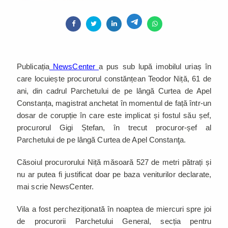
Publicația
NewsCenter
a pus sub lupă imobilul uriaș în
care locuiește procurorul constănțean Teodor Niță, 61 de
ani, din cadrul Parchetului de pe lângă Curtea de Apel
Constanța, magistrat anchetat în momentul de față într-un
dosar de corupție în care este implicat și fostul său șef,
procurorul Gigi Ștefan, în trecut procuror-șef al
Parchetului de pe lângă Curtea de Apel Constanţa.
Căsoiul procurorului Niță măsoară 527 de metri pătrați și
nu ar putea fi justificat doar pe baza veniturilor declarate,
mai scrie NewsCenter.
Vila a fost percheziționată în noaptea de miercuri spre joi
de procurorii Parchetului General, secția pentru