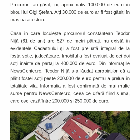
Procurorii au găsit, joi, aproximativ 100.000 de euro în
biroul lui Gigi Ștefan. Alți 30.000 de euro ar fi fost găsiți în
mașina acestuia.
Casa în care locuiește procurorul constănțean Teodor
Niță (61 de ani) are 527 de metri pătrați, nu există în
evidențele Cadastrului și a fost preluată integral de la
fosta soție, judecătoare. Imobilul a fost evaluat de cei doi
soți înainte de partaj la 400.000 de euro. Din informațiile
NewsCenter.ro, Teodor Niță s-a lăudat apropiaților că a
plătit fostei soții peste 200.000 de euro pentru a prelua în
totalitate vila. Informația a fost confirmată de mai multe
surse pentru NewsCenter.ro, ceea ce diferă fiind suma,
care oscilează între 200.000 și 250.000 de euro.