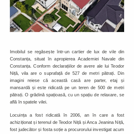
Imobilul se regăsește într-un cartier de lux de vile din
Constanța, situat în apropierea Academiei Navale din
Constanța. Conform declarațiilor de avere ale lui Teodor
Niță, vila are o suprafață de 527 de metri pătrați. Din
imagini reiese că această casă are parter, etaj și
mansardă și este ridicată pe un teren de 500 de metri
pătrați. O grădină spațioasă, cu un spațiu de relaxare, se
află în spatele vilei.
Locuința a fost ridicată în 2006, an în care a fost
achiziționat și terenul de Teodor Niță și Anca Jeanina Niță,
fost judecător și fosta soție a procurorului investigat acum