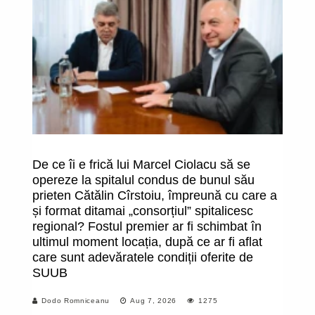
De ce îi e frică lui Marcel Ciolacu să se
O
opereze la spitalul condus de bunul său
î
prieten Cătălin Cîrstoiu, împreună cu care a
fa
și format ditamai „consorțiul” spitalicesc
uc
regional? Fostul premier ar fi schimbat în
m
ultimul moment locația, după ce ar fi aflat
care sunt adevăratele condiții oferite de
SUUB
Dodo Romniceanu
Aug 7, 2026
1275