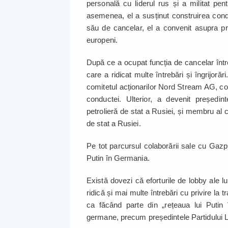
personală cu liderul rus și a militat pe
asemenea, el a susținut construirea cond
său de cancelar, el a convenit asupra proi
europeni.
După ce a ocupat funcția de cancelar înt
care a ridicat multe întrebări și îngrijoră
comitetul acționarilor Nord Stream AG, c
conductei. Ulterior, a devenit președin
petrolieră de stat a Rusiei, și membru al
de stat a Rusiei.
Pe tot parcursul colaborării sale cu Gazpro
Putin în Germania.
Există dovezi că eforturile de lobby ale l
ridică și mai multe întrebări cu privire la t
ca făcând parte din „rețeaua lui Putin îm
germane, precum președintele Partidului 