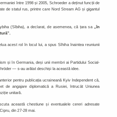
rmaniei între 1998 și 2005, Schroeder a deținut funcții de
te de statul rus, printre care Nord Stream AG și gigantul
 Sybiha (Sîbiha), a declarat, de asemenea, că țara sa
„în
tură”.
lua acest rol în locul lui, a spus Sîhiha înaintea reuniunii
sm și în Germania, deși unii membri ai Partidului Social-
der — s-au arătat deschiși la această idee.
 anterior pentru publicația ucraineană Kyiv Independent că,
ret de angajare diplomatică a Rusiei, întrucât Uniunea
iție unitară.
 discuta această chestiune și eventualele cereri adresate
 Cipru, din 27-28 mai.