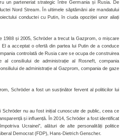
ntru un parteneriat strategic între Germania și Rusia. De
uctei Nord Stream. În ultimele săptămâni ale mandatului
ectului conductei cu Putin, în ciuda opoziției unor aliați
re 1988 și 2005, Schröder a trecut la Gazprom, o mișcare
ri. El a acceptat o ofertă din partea lui Putin de a conduce
ompania controlată de Rusia care se ocupa de construirea
te al consiliului de administrație al Rosneft, compania
 consiliului de administrație al Gazprom, compania de gaze
m, Schröder a fost un susținător fervent al politicilor lui
ui Schröder nu au fost inițial cunoscute de public, ceea ce
ransparență și influență. În 2014, Schröder a fost identificat
potriva Ucrainei”, alături de alte personalități politice
Liberal Democrat (FDP), Hans-Dietrich Genscher.