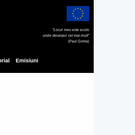
"Locul meu este acolo
unde deranjez cel mai mult"
(Paul Goma)
rial
Emisiuni