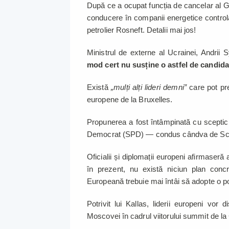
După ce a ocupat funcția de cancelar al Ge
conducere în companii energetice controla
petrolier Rosneft. Detalii mai jos!
Ministrul de externe al Ucrainei, Andrii
mod cert nu susține o astfel de candida
Există
„mulți alți lideri demni”
care pot pre
europene de la Bruxelles.
Propunerea a fost întâmpinată cu sceptici
Democrat (SPD) — condus cândva de Schrö
Oficialii și diplomații europeni afirmaseră
în prezent, nu există niciun plan conc
Europeană trebuie mai întâi să adopte o poz
Potrivit lui Kallas, liderii europeni vor
Moscovei în cadrul viitorului summit de la