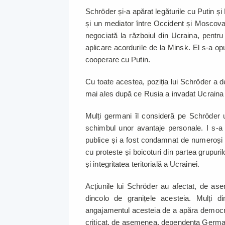
Schröder și-a apărat legăturile cu Putin ș
și un mediator între Occident și Moscova
negociată la războiul din Ucraina, pentr
aplicare acordurile de la Minsk. El s-a opu
cooperare cu Putin.
Cu toate acestea, poziția lui Schröder a d
mai ales după ce Rusia a invadat Ucraina î
Mulți germani îl consideră pe Schröder un
schimbul unor avantaje personale. I s-a 
publice și a fost condamnat de numeroși po
cu proteste și boicoturi din partea grupurilo
și integritatea teritorială a Ucrainei.
Acțiunile lui Schröder au afectat, de ase
dincolo de granițele acesteia. Mulți di
angajamentul acesteia de a apăra democrați
criticat, de asemenea, dependența Germani