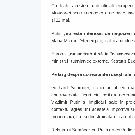
Cu toate acestea, unii oficiali europeni 
Moscovei pentru negocierile de pace, invoc
și 11 mai.
Putin
„nu este interesat de negocieri 
Maria Malmer Stenergard, calificând ideea 
Europa
„nu ar trebui să ia în serios 
ministrul lituanian de externe, Kestutis Bud
Pe larg despre conexiunile rusești ale 
Gerhard Schröder, cancelar al German
controversate figuri din politica german
Vladimir Putin și implicării sale în pro
contextul agresiunii acesteia împotriva Uc
propria țară, cât și din străinătate, care îl
Relația lui Schröder cu Putin datează din p