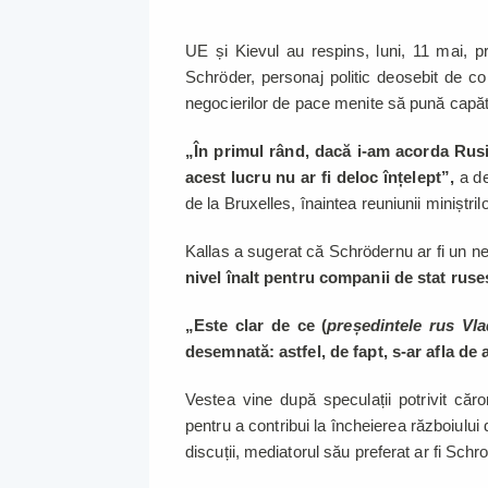
UE și Kievul au respins, luni, 11 mai,
Schröder, personaj politic deosebit de c
negocierilor de pace menite să pună capăt
„În primul rând, dacă i-am acorda Rus
acest lucru nu ar fi deloc înțelept”,
a de
de la Bruxelles, înaintea reuniunii miniștril
Kallas a sugerat că Schrödernu ar fi un ne
nivel înalt pentru companii de stat ruse
„Este clar de ce (
președintele rus Vla
desemnată: astfel, de fapt, s-ar afla de
Vestea vine după speculații potrivit că
pentru a contribui la încheierea războiului
discuții, mediatorul său preferat ar fi Schr