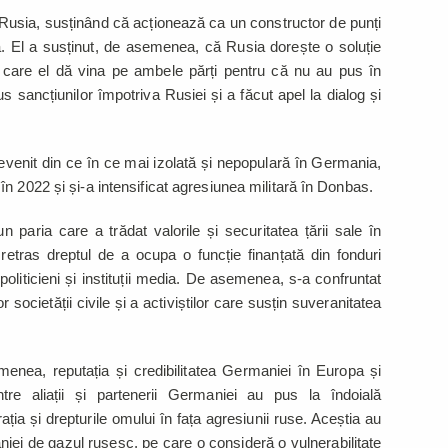
i Rusia, susținând că acționează ca un constructor de punți
. El a susținut, de asemenea, că Rusia dorește o soluție
u care el dă vina pe ambele părți pentru că nu au pus în
s sancțiunilor împotriva Rusiei și a făcut apel la dialog și
evenit din ce în ce mai izolată și nepopulară în Germania,
n 2022 și și-a intensificat agresiunea militară în Donbas.
 paria care a trădat valorile și securitatea țării sale în
retras dreptul de a ocupa o funcție finanțată din fonduri
liticieni și instituții media. De asemenea, s-a confruntat
r societății civile și a activiștilor care susțin suveranitatea
menea, reputația și credibilitatea Germaniei în Europa și
ntre aliații și partenerii Germaniei au pus la îndoială
a și drepturile omului în fața agresiunii ruse. Aceștia au
ei de gazul rusesc, pe care o consideră o vulnerabilitate