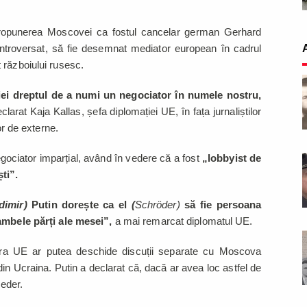
 propunerea Moscovei ca fostul cancelar german Gerhard
ontroversat, să fie desemnat mediator european în cadrul
 războiului rusesc.
iei dreptul de a numi un negociator în numele nostru,
clarat Kaja Kallas, șefa diplomației UE, în fața jurnaliștilor
or de externe.
gociator imparțial, având în vedere că a fost
„lobbyist de
ști”.
dimir)
Putin dorește ca el
(
Schröder)
să fie persoana
 ambele părți ale mesei”,
a mai remarcat diplomatul UE.
rora UE ar putea deschide discuții separate cu Moscova
 din Ucraina. Putin a declarat că, dacă ar avea loc astfel de
oeder.