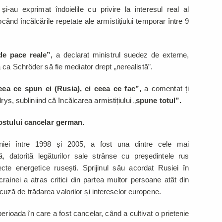
și-au exprimat îndoielile cu privire la interesul real al
ând încălcările repetate ale armistițiului temporar între 9
de pace reale”,
a declarat ministrul suedez de externe,
ca Schröder să fie mediator drept „nerealistă”.
ceea ce spun ei (Rusia), ci ceea ce fac”,
a comentat ți
rys, subliniind că încălcarea armistițiului „
spune totul”.
fostului cancelar german.
iei între 1998 și 2005, a fost una dintre cele mai
ă, datorită legăturilor sale strânse cu președintele rus
iecte energetice rusești. Sprijinul său acordat Rusiei în
rainei a atras critici din partea multor persoane atât din
 acuză de trădarea valorilor și intereselor europene.
erioada în care a fost cancelar, când a cultivat o prietenie