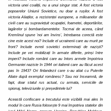
victoria unei coaliții, nu a unui singur stat. A fost victoria
popoarelor Uniunii Sovietice, nu doar a rușilor. A fost
victoria Aliaților, a rezistenței europene, a milioanelor de
civili care au supraviețuit ocupației, foametei, deportărilor,
lagărelor și bombardamentelor. Tocmai de aceea, când
Kremlinul spune 'noi am învins', întrebarea corectă este
cine este acest noi? Include el ucrainenii care au murit pe
front? Include evreii sovietici exterminați de naziști?
Include pe vei mobilizați în armate diferite, prinși între
imperii? Include românii care au întors armele împotriva
Germaniei naziste în 1944 ori italienii care au făcut acest
pas în 1943? Ori finlandezii care s-au aliat cu Puterile
Aliate după exemplul românesc? Sau noi înseamnă, de
fapt, doar statul rus actual, cu armata, serviciile de
spionaj, televiziunile și președintele lui?
Această confiscare a trecutului este vizibilă mai ales în
modul în care Rusia folosește 9 mai împotriva statelor din