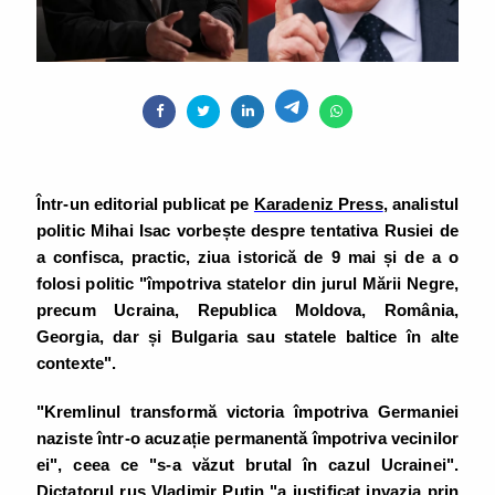
Într-un editorial publicat pe
Karadeniz Press
, analistul
politic Mihai Isac vorbește despre tentativa Rusiei de
a confisca, practic, ziua istorică de 9 mai și de a o
folosi politic "împotriva statelor din jurul Mării Negre,
precum Ucraina, Republica Moldova, România,
Georgia, dar și Bulgaria sau statele baltice în alte
contexte".
"Kremlinul transformă victoria împotriva Germaniei
naziste într-o acuzație permanentă împotriva vecinilor
ei", ceea ce "s-a văzut brutal în cazul Ucrainei".
Dictatorul rus Vladimir Putin "a justificat invazia prin