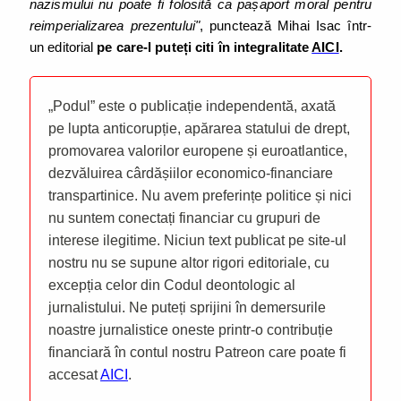
nazismului nu poate fi folosită ca pașaport moral pentru
reimperializarea prezentului"
, punctează Mihai Isac într-
un editorial
pe care-l puteți citi în integralitate
AICI
.
„Podul” este o publicație independentă, axată
pe lupta anticorupție, apărarea statului de drept,
promovarea valorilor europene și euroatlantice,
dezvăluirea cârdășiilor economico-financiare
transpartinice. Nu avem preferințe politice și nici
nu suntem conectați financiar cu grupuri de
interese ilegitime. Niciun text publicat pe site-ul
nostru nu se supune altor rigori editoriale, cu
excepția celor din Codul deontologic al
jurnalistului. Ne puteți sprijini în demersurile
noastre jurnalistice oneste printr-o contribuție
financiară în contul nostru Patreon care poate fi
accesat
AICI
.