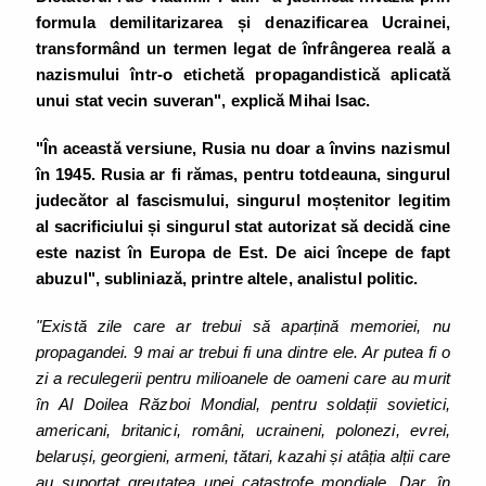
formula demilitarizarea și denazificarea Ucrainei,
transformând un termen legat de înfrângerea reală a
nazismului într-o etichetă propagandistică aplicată
unui stat vecin suveran", explică Mihai Isac.
"În această versiune, Rusia nu doar a învins nazismul
în 1945. Rusia ar fi rămas, pentru totdeauna, singurul
judecător al fascismului, singurul moștenitor legitim
al sacrificiului și singurul stat autorizat să decidă cine
este nazist în Europa de Est.
De aici începe de fapt
abuzul", subliniază, printre altele, analistul politic.
"Există zile care ar trebui să aparțină memoriei, nu
propagandei. 9 mai ar trebui fi una dintre ele. Ar putea fi o
zi a reculegerii pentru milioanele de oameni care au murit
în Al Doilea Război Mondial, pentru soldații sovietici,
americani, britanici, români, ucraineni, polonezi, evrei,
belaruși, georgieni, armeni, tătari, kazahi și atâția alții care
au suportat greutatea unei catastrofe mondiale. Dar, în