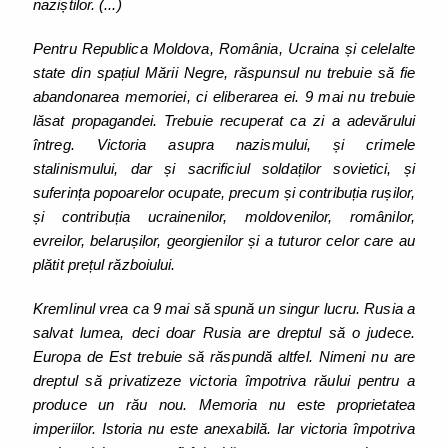
naziștilor. (...)
Pentru Republica Moldova, România, Ucraina și celelalte
state din spațiul Mării Negre, răspunsul nu trebuie să fie
abandonarea memoriei, ci eliberarea ei. 9 mai nu trebuie
lăsat propagandei. Trebuie recuperat ca zi a adevărului
întreg. Victoria asupra nazismului, și crimele
stalinismului, dar și sacrificiul soldaților sovietici, și
suferința popoarelor ocupate, precum și contribuția rușilor,
și contribuția ucrainenilor, moldovenilor, românilor,
evreilor, belarușilor, georgienilor și a tuturor celor care au
plătit prețul războiului.
Kremlinul vrea ca 9 mai să spună un singur lucru. Rusia a
salvat lumea, deci doar Rusia are dreptul să o judece.
Europa de Est trebuie să răspundă altfel. Nimeni nu are
dreptul să privatizeze victoria împotriva răului pentru a
produce un rău nou. Memoria nu este proprietatea
imperiilor. Istoria nu este anexabilă. Iar victoria împotriva