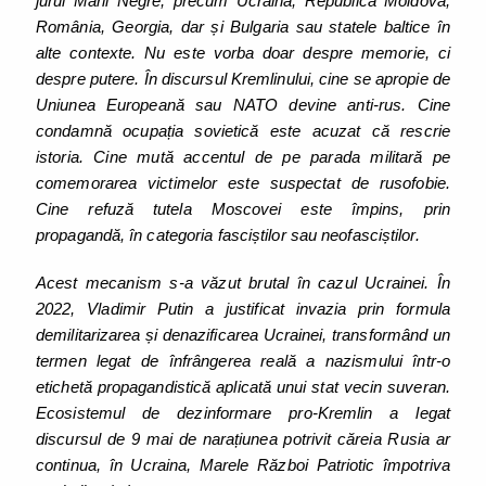
jurul Mării Negre, precum Ucraina, Republica Moldova,
România, Georgia, dar și Bulgaria sau statele baltice în
alte contexte. Nu este vorba doar despre memorie, ci
despre putere. În discursul Kremlinului, cine se apropie de
Uniunea Europeană sau NATO devine anti-rus. Cine
condamnă ocupația sovietică este acuzat că rescrie
istoria. Cine mută accentul de pe parada militară pe
comemorarea victimelor este suspectat de rusofobie.
Cine refuză tutela Moscovei este împins, prin
propagandă, în categoria fasciștilor sau neofasciștilor.
Acest mecanism s-a văzut brutal în cazul Ucrainei. În
2022, Vladimir Putin a justificat invazia prin formula
demilitarizarea și denazificarea Ucrainei, transformând un
termen legat de înfrângerea reală a nazismului într-o
etichetă propagandistică aplicată unui stat vecin suveran.
Ecosistemul de dezinformare pro-Kremlin a legat
discursul de 9 mai de narațiunea potrivit căreia Rusia ar
continua, în Ucraina, Marele Război Patriotic împotriva