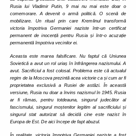
Rusia lui Vladimir Putin, 9 mai nu mai este doar o
comemorare. A devenit o armă politică. O scenă de
mobilizare. Un ritual prin care Kremlinul transformă
victoria împotriva Germaniei naziste într-un certificat
permanent de inocență pentru Rusia și într-o acuzație
permanentă împotriva vecinilor ei.
Aceasta este marea falsificare. Nu faptul că Uniunea
Sovietică a avut un rol uriaș în înfrângerea nazismului. A
avut. Sacrificiul a fost colosal. Problema este că actualul
regim de la Moscova prezintă acea victorie ca și cum ar fi
proprietatea exclusivă a Rusiei de astăzi. În această
versiune, Rusia nu doar a învins nazismul în 1945. Rusia
ar fi rămas, pentru totdeauna, singurul judecător al
fascismului, singurul moștenitor legitim al sacrificiului și
singurul stat autorizat să decidă cine este nazist în
Europa de Est. De aici începe de fapt abuzul.
În realitate, victoria împotriva Germaniei naziste a fost