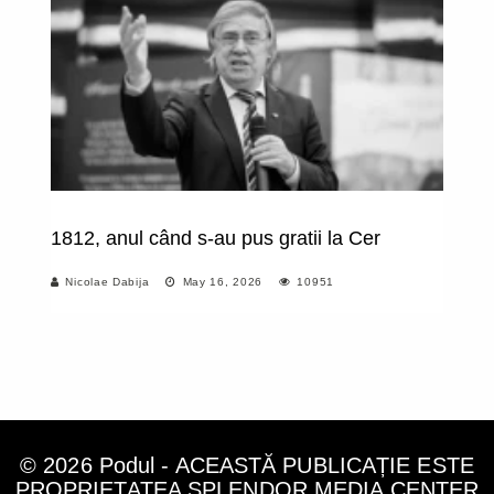
1812, anul când s-au pus gratii la Cer
Vi
Nicolae Dabija
May 16, 2026
10951
© 2026 Podul - ACEASTĂ PUBLICAȚIE ESTE
PROPRIETATEA SPLENDOR MEDIA CENTER