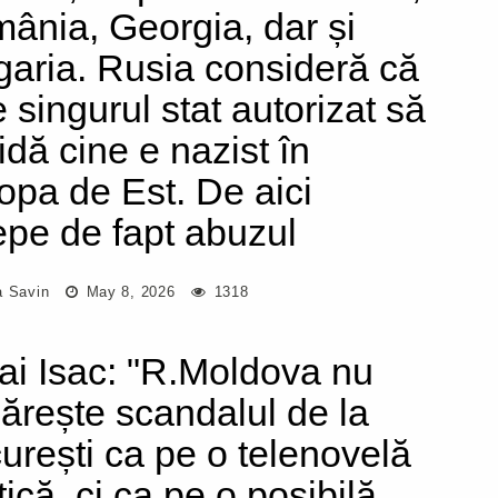
ânia, Georgia, dar și
garia. Rusia consideră că
e singurul stat autorizat să
idă cine e nazist în
opa de Est. De aici
epe de fapt abuzul
a Savin
May 8, 2026
1318
ai Isac: "R.Moldova nu
ărește scandalul de la
urești ca pe o telenovelă
tică, ci ca pe o posibilă