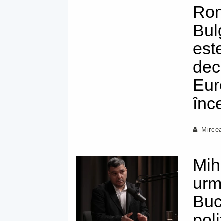
Rom
Bul
est
dec
Eur
înc
Mirce
Mih
urm
Buc
poli