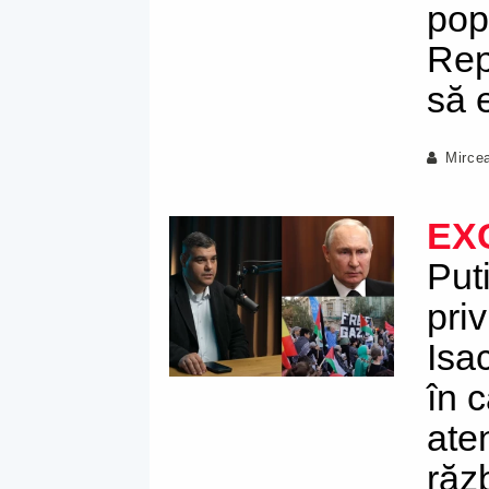
pop
Rep
să 
Mirce
EX
Put
pri
Isa
în 
ate
răz