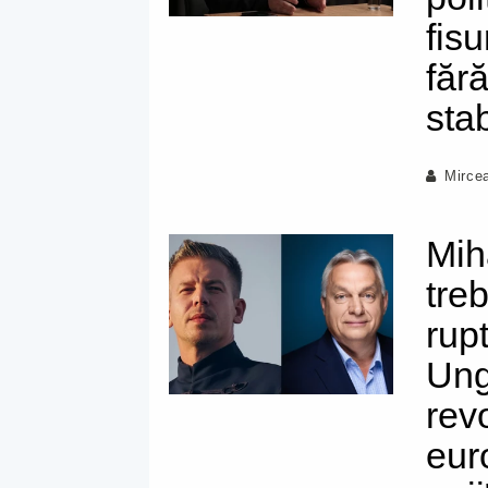
fisu
făr
stab
Mirce
Mih
tre
rup
Ung
rev
eur