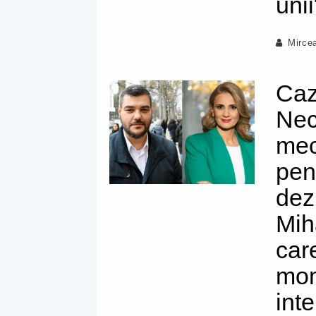
unii
Mirce
Caz
Nec
mec
pen
dez
Mih
care
mom
inte