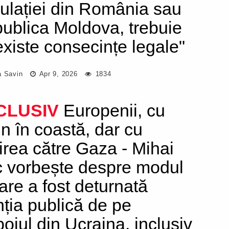
ulației din România sau
ublica Moldova, trebuie
existe consecințe legale"
a Savin
Apr 9, 2026
1834
CLUSIV
Europenii, cu
in în coastă, dar cu
virea către Gaza - Mihai
c vorbește despre modul
care a fost deturnată
nția publică de pe
boiul din Ucraina, inclusiv