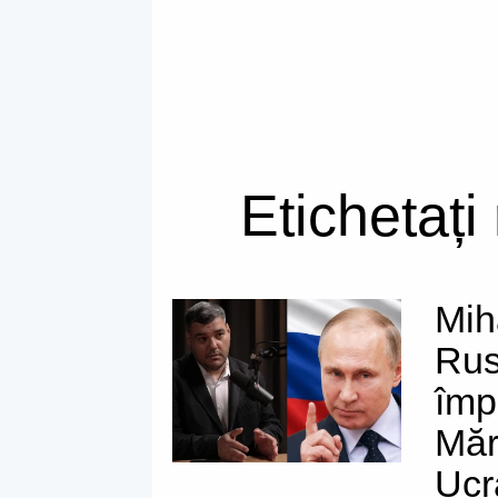
Etichetați
Mih
Rus
împo
Măr
Ucr