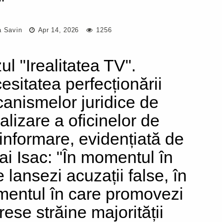
"
a Savin
Apr 14, 2026
1256
ul "Irealitatea TV".
esitatea perfecționării
anismelor juridice de
alizare a oficinelor de
informare, evidențiată de
ai Isac: "În momentul în
 lansezi acuzații false, în
entul în care promovezi
rese străine majorității