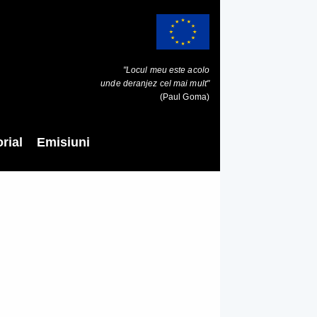
"Locul meu este acolo
unde deranjez cel mai mult"
(Paul Goma)
rial
Emisiuni