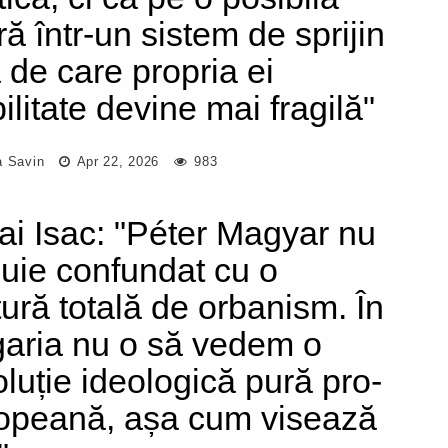
ră într-un sistem de sprijin
ă de care propria ei
ilitate devine mai fragilă"
a Savin
Apr 22, 2026
983
ai Isac: "Péter Magyar nu
buie confundat cu o
tură totală de orbanism. În
aria nu o să vedem o
oluție ideologică pură pro-
opeană, așa cum visează