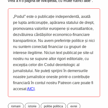
vrea a fi o pagină de Wikipedia, cu multe rubrici albe”.
„Podul” este o publicație independentă, axată
pe lupta anticorupție, apărarea statului de drept,
promovarea valorilor europene și euroatlantice,
dezvăluirea cârdășiilor economico-financiare
transpartinice. Nu avem preferințe politice și nici
nu suntem conectați financiar cu grupuri de
interese ilegitime. Niciun text publicat pe site-ul
nostru nu se supune altor rigori editoriale, cu
excepția celor din Codul deontologic al
jurnalistului. Ne puteți sprijini în demersurile
noastre jurnalistice oneste printr-o contribuție
financiară în contul nostru Patreon care poate fi
accesat
AICI
.
romani
istorie
politie politica
evrei