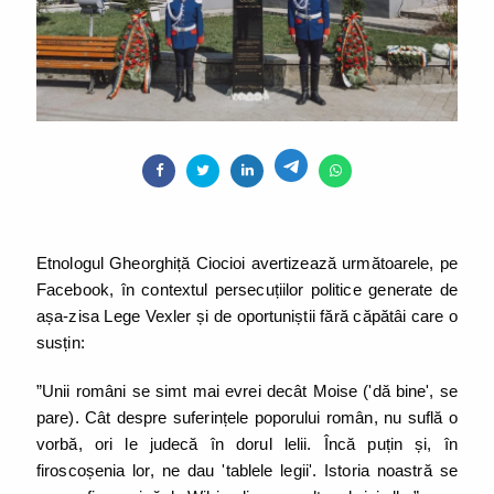
Etnologul Gheorghiță Ciocioi avertizează următoarele, pe
Facebook, în contextul persecuțiilor politice generate de
așa-zisa Lege Vexler și de oportuniștii fără căpătâi care o
susțin:
”Unii români se simt mai evrei decât Moise ('dă bine', se
pare). Cât despre suferințele poporului român, nu suflă o
vorbă, ori le judecă în dorul lelii. Încă puțin și, în
firoscoșenia lor, ne dau 'tablele legii'. Istoria noastră se