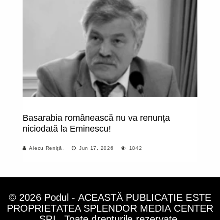
Basarabia românească nu va renunța
La
niciodată la Eminescu!
nu
Alecu Reniță.
Jun 17, 2026
1842
© 2026 Podul - ACEASTĂ PUBLICAȚIE ESTE
PROPRIETATEA SPLENDOR MEDIA CENTER
SRL. Toate drepturile rezervate.