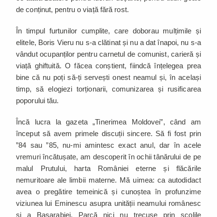
de conținut, pentru o viață fără rost.
În timpul furtunilor cumplite, care doborau mulțimile și
elitele, Boris Vieru nu s-a clătinat și nu a dat înapoi, nu s-a
vândut ocupanților pentru carnetul de comunist, carieră și
viață ghiftuită. O făcea conștient, fiindcă înțelegea prea
bine că nu poți să-ți servești onest neamul și, în același
timp, să elogiezi torționarii, comunizarea și rusificarea
poporului tău.
Încă lucra la gazeta „Tinerimea Moldovei”, când am
început să avem primele discuții sincere. Să fi fost prin
”84 sau ”85, nu-mi amintesc exact anul, dar în acele
vremuri încătușate, am descoperit în ochii tânărului de pe
malul Prutului, harta României eterne și flăcările
nemuritoare ale limbii materne. Mă uimea: ca autodidact
avea o pregătire temeinică și cunoștea în profunzime
viziunea lui Eminescu asupra unității neamului românesc
și a Basarabiei. Parcă nici nu trecuse prin școlile