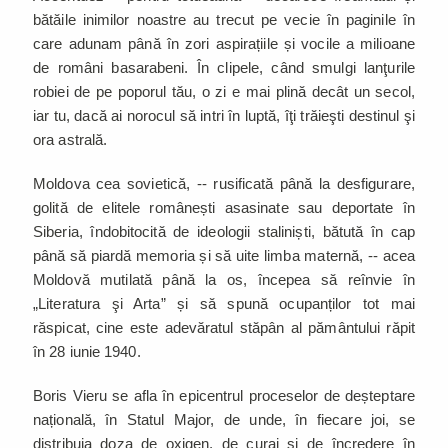
bătăile inimilor noastre au trecut pe vecie în paginile în
care adunam până în zori aspirațiile și vocile a milioane
de români basarabeni. În clipele, când smulgi lanţurile
robiei de pe poporul tău, o zi e mai plină decât un secol,
iar tu, dacă ai norocul să intri în luptă, îţi trăieşti destinul şi
ora astrală.
Moldova cea sovietică, -- rusificată până la desfigurare,
golită de elitele românești asasinate sau deportate în
Siberia, îndobitocită de ideologii staliniști, bătută în cap
până să piardă memoria și să uite limba maternă, -- acea
Moldovă mutilată până la os, începea să reînvie în
„Literatura şi Arta” și să spună ocupanților tot mai
răspicat, cine este adevăratul stăpân al pământului răpit
în 28 iunie 1940.
Boris Vieru se afla în epicentrul proceselor de deșteptare
națională, în Statul Major, de unde, în fiecare joi, se
distribuia doza de oxigen, de curaj și de încredere în