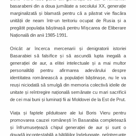
basarabeni din a doua jumătate a secolului XX, generație
marginalizată și blamată pentru că a păstrat vie flacăra
unității de neam într-un teritoriu ocupat de Rusia și a
pregătit populația băștinașă pentru Mișcarea de Eliberare
Națională din anii 1985-1991.
Oricât ar încerca mercenarii și denigratorii istoriei
Basarabiei să falsifice și să ascundă lupta inegală a
generației de aur, a elitei intelectuale și a mai multor
personalități pentru afirmarea adevărului despre
identitatea românească a populației băștinașe, nu le va
reuși niciodată să smulgă din memoria colectivă ideile de
unitate și reîntregire națională semănate cu mari sacrificii
de cei mai buni și luminați fii ai Moldovei de la Est de Prut.
Viața și faptele pilduitoare ale lui Boris Vieru pentru
promovarea cauzei românești în Basarabia completează
și înfrumusețează chipul generației de aur și sunt o
dovadă incontestabilă a bătăliilor îndelungate, neîntrerupte