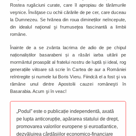
Rostea rugăciuni curate, care îl apropiau de tărâmurile
veşnice. Învăţase cu ochii cărările de pe cer, care duceau
la Dumnezeu. Se hrănea din roua dimineților neîncepute,
din idealul naţional şi frumuseţea fascinantă a limbii
române.
Înainte de a se zvânta lacrima de adio de pe chipul
naționaliștilor basarabeni și a răsări iarba uitării pe
mormântul proaspăt al fratelui nostru de luptă și ideal, rog
generațiile viitoare să scrie în Cartea de aur a României
reîntregite și numele lui Boris Vieru. Fiindcă el a fost şi va
rămâne unul dintre Apostolii cauzei româneşti în
Basarabia. Acum şi în veac!
„Podul” este o publicație independentă, axată
pe lupta anticorupție, apărarea statului de drept,
promovarea valorilor europene și euroatlantice,
dezvăluirea cârdășiilor economico-financiare