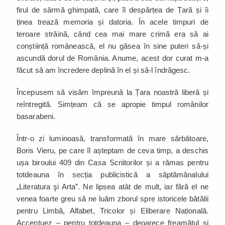
firul de sârmă ghimpată, care îl despărțea de Țară și îi
ținea trează memoria și datoria. În acele timpuri de
teroare străină, când cea mai mare crimă era să ai
conștiință românească, el nu găsea în sine puteri să-și
ascundă dorul de România. Anume, acest dor curat m-a
făcut să am încredere deplină în el și să-l îndrăgesc.
Începusem să visăm împreună la Țara noastră liberă și
reîntregită. Simțeam că se apropie timpul românilor
basarabeni.
Într-o zi luminoasă, transformată în mare sărbătoare,
Boris Vieru, pe care îl așteptam de ceva timp, a deschis
ușa biroului 409 din Casa Scriitorilor și a rămas pentru
totdeauna în secția publicistică a săptămânalului
„Literatura şi Arta”. Ne lipsea atât de mult, iar fără el ne
venea foarte greu să ne luăm zborul spre istoricele bătălii
pentru Limbă, Alfabet, Tricolor și Eliberare Națională.
Accentuez – pentru totdeauna – deoarece freamătul și