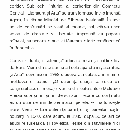
coridor. Sub ochii înfuriați ai cerberilor din Comitetul
Central, „Literatura şi Arta” se transformase într-o imensă
Agora, în tribuna Mișcării de Eliberare Națională. În acei
ani de confruntări pe viață și moarte, noi, câțiva tineri
setoși de dreptate și libertate, împreună cu poporul
reînviat, nu scriam istorie, ci făuream istorie românească
în Basarabia.
Cartea „O luptă, o suferință” adunată în secția publicistică
de Boris Vieru din scrisori și articole apărute în „Literatura
şi Arta”, devenise în 1989 o adevărată călăuză în mâinile
moldovenilor patrioți. „O suferinţă uriaşă se ridica din
conţinutul acelor mesaje, venite din toate satele Moldovei
– erau sute şi mii şi mii de scrisori, fiecare cu conţinutul
ei, cu sute de mii de semnături pe ele, -- mărturisește
Boris Vieru. -- Era suferinţa părinţilor şi buneilor noştri,
ocupaţi în 1940, care acum, la 1989, după 50 de ani de
asuprire rusească şi sovietică, ieşise din stăvilarele fricii