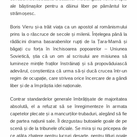
ale băștinașilor pentru a dăinui liber pe pământul lor
strămoșesc.
Boris Vieru și-a trăit viața ca un apostol al românismului
prins la o răscruce de secole și milenii. Înțelegea până la
rădăcini drama basarabenilor rupți de la Țara-Mamă și
băgați cu forța în închisoarea popoarelor – Uniunea
Sovietică, știa că un om al scrisului are misiunea să
lumineze mințile fraților înstrăinați și să propovăduiască
adevărul, conștientiza că urma să-și ducă crucea într-un
regim de ocupație, care strivea orice încercare de a gândi
liber și de a împrăștia idei naționale.
Contrar standardelor generale îmbrățișate de majoritatea
absolută, el a refuzat să se înregimenteze în armata
capetelor plecate și a mancurților-trubaduri, alegând să fie
de partea națiunii sale. Îl dezgustau butoaiele goale de pe
scenă și de la tribunele oficiale. Se mira și nu pricepea de
ce atâta zbatere pentru lucruri deșarte, pentru titluri goale