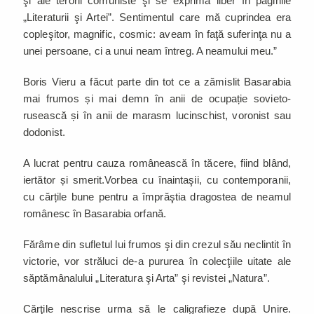
şi ale terorii comuniste şi se exprima liber în paginile
„Literaturii şi Artei”. Sentimentul care mă cuprindea era
copleşitor, magnific, cosmic: aveam în faţă suferinţa nu a
unei persoane, ci a unui neam întreg. A neamului meu.”
Boris Vieru a făcut parte din tot ce a zămislit Basarabia
mai frumos și mai demn în anii de ocupație sovieto-
rusească și în anii de marasm lucinschist, voronist sau
dodonist.
A lucrat pentru cauza românească în tăcere, fiind blând,
iertător și smerit.Vorbea cu înaintaşii, cu contemporanii,
cu cărțile bune pentru a împrăştia dragostea de neamul
românesc în Basarabia orfană.
Fărâme din sufletul lui frumos şi din crezul său neclintit în
victorie, vor străluci de-a pururea în colecţiile uitate ale
săptămânalului „Literatura şi Arta” şi revistei „Natura”.
Cărţile nescrise urma să le caligrafieze după Unire.