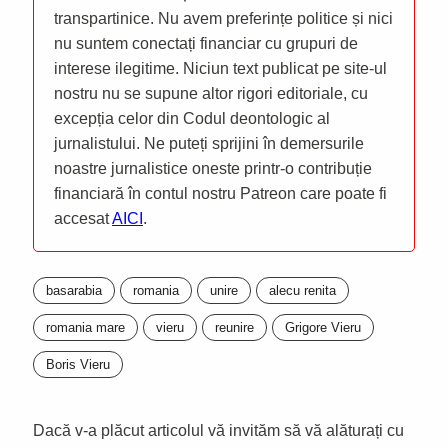
transpartinice. Nu avem preferințe politice și nici
nu suntem conectați financiar cu grupuri de
interese ilegitime. Niciun text publicat pe site-ul
nostru nu se supune altor rigori editoriale, cu
excepția celor din Codul deontologic al
jurnalistului. Ne puteți sprijini în demersurile
noastre jurnalistice oneste printr-o contribuție
financiară în contul nostru Patreon care poate fi
accesat
AICI
.
basarabia
romania
unire
alecu renita
romania mare
vieru
reunire
Grigore Vieru
Boris Vieru
Dacă v-a plăcut articolul vă invităm să vă alăturați cu