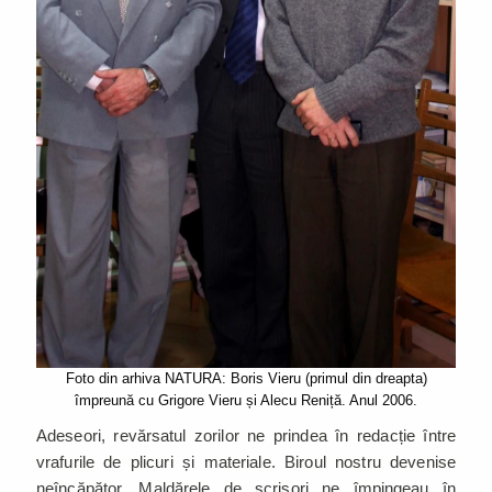
Foto din arhiva NATURA: Boris Vieru (primul din dreapta)
împreună cu Grigore Vieru și Alecu Reniță. Anul 2006.
Adeseori, revărsatul zorilor ne prindea în redacție între
vrafurile de plicuri și materiale. Biroul nostru devenise
neîncăpător. Maldărele de scrisori ne împingeau în