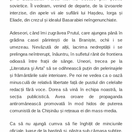
sovietice. Îl vedeam, venind de departe, de la izvoarele
interzise, din apele vii ale suflării lui Hașdeu, Iorga și
Eliade, din crezul și idealul Basarabiei neîngenunchiate.
Adeseori, când îmi zugrăvea Prutul, care ajungea până în
grădina casei părintești de la Braniște, ochii i se
umezeau. Nevăzută de alții, lacrima nedreptății i se
prelingea neîntrerupt, înăuntru, în sufletul rănit de frontiera
odioasă între frații de sânge. Uneori, trecea pe la
„Literatura şi Arta” să se odihnească puțin din pelerinajele
și frământările sale interioare. Pe noi ne vedea ca o oază
minusculă de relativă libertate față de pustiul din celelalte
redacții fără voce. Dorea să vină în echipa noastră, la
secția publicistică. Avea oroare de propaganda
antiromânească promovată în mod hidos de puterea
comunistă de la Chișinău și rețeaua ei din mass-media.
Ca să nu ajungă cumva să fie înghițit de minciunile
oficiale, luase de la baștină și, păstra sub cămașa subțire,