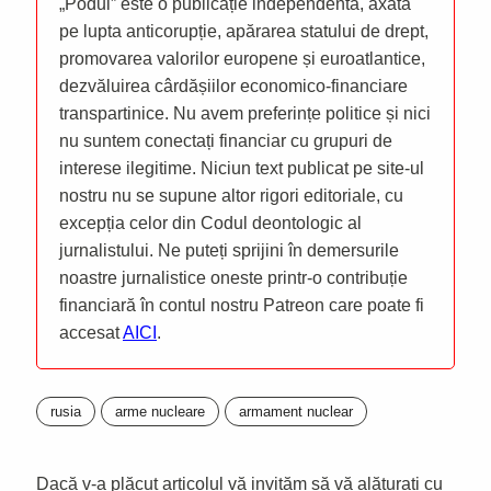
„Podul” este o publicație independentă, axată
pe lupta anticorupție, apărarea statului de drept,
promovarea valorilor europene și euroatlantice,
dezvăluirea cârdășiilor economico-financiare
transpartinice. Nu avem preferințe politice și nici
nu suntem conectați financiar cu grupuri de
interese ilegitime. Niciun text publicat pe site-ul
nostru nu se supune altor rigori editoriale, cu
excepția celor din Codul deontologic al
jurnalistului. Ne puteți sprijini în demersurile
noastre jurnalistice oneste printr-o contribuție
financiară în contul nostru Patreon care poate fi
accesat
AICI
.
rusia
arme nucleare
armament nuclear
Dacă v-a plăcut articolul vă invităm să vă alăturați cu