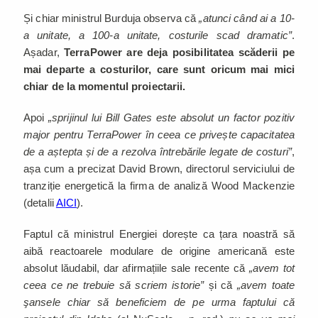
Și chiar ministrul Burduja observa că
„atunci când ai a 10-
a unitate, a 100-a unitate, costurile scad dramatic”
.
Așadar,
TerraPower are deja posibilitatea scăderii pe
mai departe a costurilor, care sunt oricum mai mici
chiar de la momentul proiectarii.
Apoi
„sprijinul lui Bill Gates este absolut un factor pozitiv
major pentru TerraPower în ceea ce privește capacitatea
de a aștepta și de a rezolva întrebările legate de costuri”
,
așa cum a precizat David Brown, directorul serviciului de
tranziție energetică la firma de analiză Wood Mackenzie
(detalii
AICI
).
Faptul că ministrul Energiei dorește ca țara noastră să
aibă reactoarele modulare de origine americană este
absolut lăudabil, dar afirmațiile sale recente că
„avem tot
ceea ce ne trebuie să scriem istorie”
și că
„avem toate
şansele chiar să beneficiem de pe urma faptului că