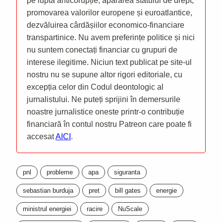
pe lupta anticorupție, apărarea statului de drept,
promovarea valorilor europene și euroatlantice,
dezvăluirea cârdășiilor economico-financiare
transpartinice. Nu avem preferințe politice și nici
nu suntem conectați financiar cu grupuri de
interese ilegitime. Niciun text publicat pe site-ul
nostru nu se supune altor rigori editoriale, cu
excepția celor din Codul deontologic al
jurnalistului. Ne puteți sprijini în demersurile
noastre jurnalistice oneste printr-o contribuție
financiară în contul nostru Patreon care poate fi
accesat
AICI
.
pnl
probleme
apa
siguranta
sebastian burduja
pret
bill gates
energie
ministrul energiei
racire
NuScale