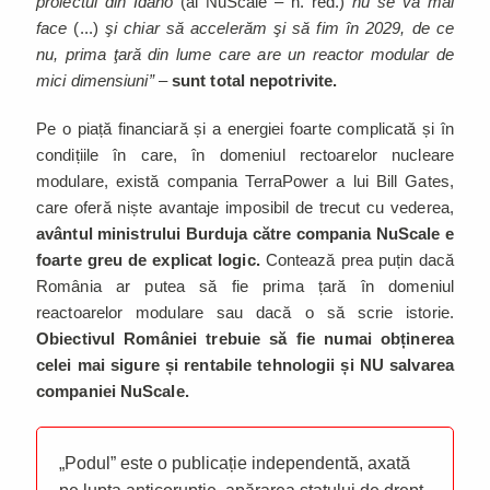
proiectul din Idaho
(al NuScale – n. red.)
nu se va mai
face
(...)
şi chiar să accelerăm şi să fim în 2029, de ce
nu, prima ţară din lume care are un reactor modular de
mici dimensiuni”
–
sunt total nepotrivite.
Pe o piață financiară și a energiei foarte complicată și în
condițiile în care, în domeniul rectoarelor nucleare
modulare, există compania TerraPower a lui Bill Gates,
care oferă niște avantaje imposibil de trecut cu vederea,
avântul ministrului Burduja către compania NuScale e
foarte greu de explicat logic.
Contează prea puțin dacă
România ar putea să fie prima țară în domeniul
reactoarelor modulare sau dacă o să scrie istorie.
Obiectivul României trebuie să fie numai obținerea
celei mai sigure și rentabile tehnologii și NU salvarea
companiei NuScale.
„Podul” este o publicație independentă, axată