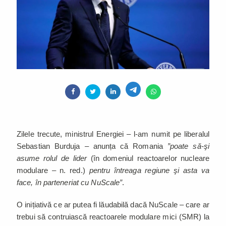
Zilele trecute, ministrul Energiei – l-am numit pe liberalul
Sebastian Burduja – anunța că Romania
”poate să-şi
asume rolul de lider
(în domeniul reactoarelor nucleare
modulare – n. red.)
pentru întreaga regiune şi asta va
face, în parteneriat cu NuScale”
.
O inițiativă ce ar putea fi lăudabilă dacă NuScale – care ar
trebui să contruiască reactoarele modulare mici (SMR) la