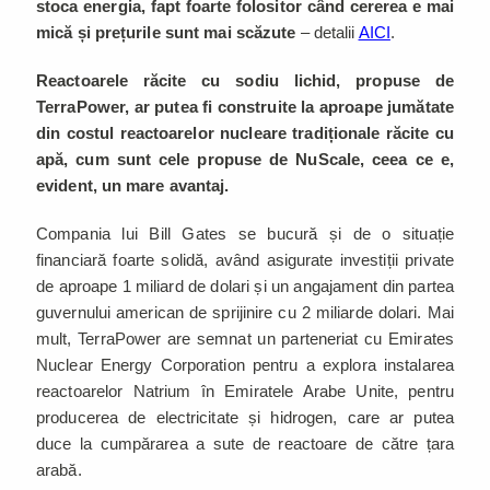
stoca energia, fapt foarte folositor când cererea e mai
mică și prețurile sunt mai scăzute
– detalii
AICI
.
Reactoarele răcite cu sodiu lichid, propuse de
TerraPower, ar putea fi construite la aproape jumătate
din costul reactoarelor nucleare tradiționale răcite cu
apă, cum sunt cele propuse de NuScale, ceea ce e,
evident, un mare avantaj.
Compania lui Bill Gates se bucură și de o situație
financiară foarte solidă, având asigurate investiții private
de aproape 1 miliard de dolari și un angajament din partea
guvernului american de sprijinire cu 2 miliarde dolari. Mai
mult, TerraPower are semnat un parteneriat cu Emirates
Nuclear Energy Corporation pentru a explora instalarea
reactoarelor Natrium în Emiratele Arabe Unite, pentru
producerea de electricitate și hidrogen, care ar putea
duce la cumpărarea a sute de reactoare de către țara
arabă.