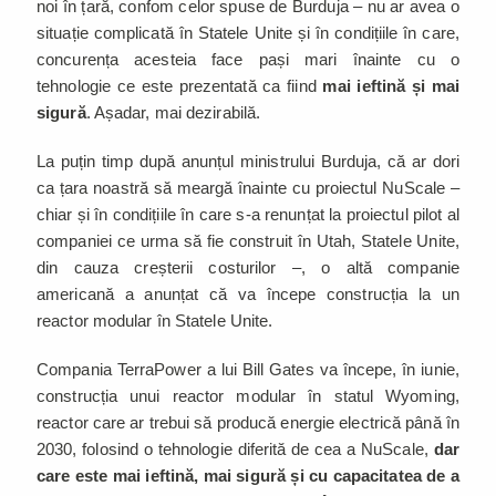
noi în țară, confom celor spuse de Burduja – nu ar avea o
situație complicată în Statele Unite și în condițiile în care,
concurența acesteia face pași mari înainte cu o
tehnologie ce este prezentată ca fiind
mai ieftină și mai
sigură
. Așadar, mai dezirabilă.
La puțin timp după anunțul ministrului Burduja, că ar dori
ca țara noastră să meargă înainte cu proiectul NuScale –
chiar și în condițiile în care s-a renunțat la proiectul pilot al
companiei ce urma să fie construit în Utah, Statele Unite,
din cauza creșterii costurilor –, o altă companie
americană a anunțat că va începe construcția la un
reactor modular în Statele Unite.
Compania TerraPower a lui Bill Gates va începe, în iunie,
construcția unui reactor modular în statul Wyoming,
reactor care ar trebui să producă energie electrică până în
2030, folosind o tehnologie diferită de cea a NuScale,
dar
care este mai ieftină, mai sigură și cu capacitatea de a