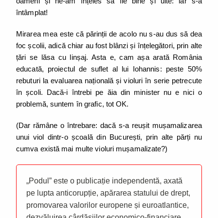
oameni și ne-am înțeles să fie bine și uite: iar s-a
întâmplat!
Mirarea mea este că părinții de acolo nu s-au dus să dea
foc școlii, adică chiar au fost blânzi și înțelegători, prin alte
țări se lăsa cu linșaj. Asta e, cam așa arată România
educată, proiectul de suflet al lui Iohannis: peste 50%
rebuturi la evaluarea națională și violuri în serie petrecute
în școli. Dacă-i întrebi pe ăia din minister nu e nici o
problemă, suntem în grafic, tot OK.
(Dar rămâne o întrebare: dacă s-a reușit mușamalizarea
unui viol dintr-o școală din București, prin alte părți nu
cumva există mai multe violuri mușamalizate?)
„Podul” este o publicație independentă, axată
pe lupta anticorupție, apărarea statului de drept,
promovarea valorilor europene și euroatlantice,
dezvăluirea cârdășiilor economico-financiare