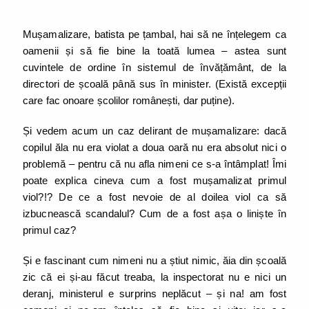
Mușamalizare, batista pe țambal, hai să ne înțelegem ca
oamenii și să fie bine la toată lumea – astea sunt
cuvintele de ordine în sistemul de învățământ, de la
directori de școală până sus în minister. (Există excepții
care fac onoare școlilor românești, dar puține).
Și vedem acum un caz delirant de mușamalizare: dacă
copilul ăla nu era violat a doua oară nu era absolut nici o
problemă – pentru că nu afla nimeni ce s-a întâmplat! Îmi
poate explica cineva cum a fost mușamalizat primul
viol?!? De ce a fost nevoie de al doilea viol ca să
izbucnească scandalul? Cum de a fost așa o liniște în
primul caz?
Și e fascinant cum nimeni nu a știut nimic, ăia din școală
zic că ei și-au făcut treaba, la inspectorat nu e nici un
deranj, ministerul e surprins neplăcut – și na! am fost