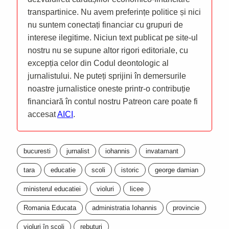
transpartinice. Nu avem preferințe politice și nici
nu suntem conectați financiar cu grupuri de
interese ilegitime. Niciun text publicat pe site-ul
nostru nu se supune altor rigori editoriale, cu
excepția celor din Codul deontologic al
jurnalistului. Ne puteți sprijini în demersurile
noastre jurnalistice oneste printr-o contribuție
financiară în contul nostru Patreon care poate fi
accesat
AICI
.
bucuresti
jurnalist
iohannis
invatamant
tara
educatie
scoli
istoric
george damian
ministerul educatiei
violuri
licee
Romania Educata
administratia Iohannis
provincie
violuri în școli
rebuturi