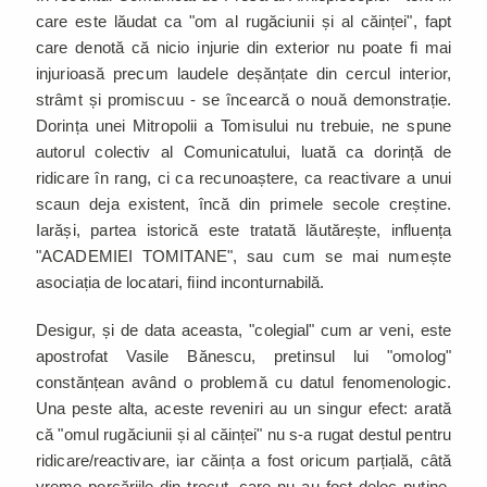
care este lăudat ca "om al rugăciunii și al căinței", fapt
care denotă că nicio injurie din exterior nu poate fi mai
injurioasă precum laudele deșănțate din cercul interior,
strâmt și promiscuu - se încearcă o nouă demonstrație.
Dorința unei Mitropolii a Tomisului nu trebuie, ne spune
autorul colectiv al Comunicatului, luată ca dorință de
ridicare în rang, ci ca recunoaștere, ca reactivare a unui
scaun deja existent, încă din primele secole creștine.
Iarăși, partea istorică este tratată lăutărește, influența
"ACADEMIEI TOMITANE", sau cum se mai numește
asociația de locatari, fiind inconturnabilă.
Desigur, și de data aceasta, "colegial" cum ar veni, este
apostrofat Vasile Bănescu, pretinsul lui "omolog"
constănțean având o problemă cu datul fenomenologic.
Una peste alta, aceste reveniri au un singur efect: arată
că "omul rugăciunii și al căinței" nu s-a rugat destul pentru
ridicare/reactivare, iar căința a fost oricum parțială, câtă
vreme porcăriile din trecut, care nu au fost deloc puține,