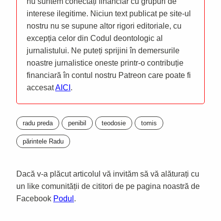
nu suntem conectați financiar cu grupuri de
interese ilegitime. Niciun text publicat pe site-ul
nostru nu se supune altor rigori editoriale, cu
excepția celor din Codul deontologic al
jurnalistului. Ne puteți sprijini în demersurile
noastre jurnalistice oneste printr-o contribuție
financiară în contul nostru Patreon care poate fi
accesat
AICI
.
radu preda
penibil
teodosie
tomis
părintele Radu
Dacă v-a plăcut articolul vă invităm să vă alăturați cu
un like comunității de cititori de pe pagina noastră de
Facebook
Podul
.