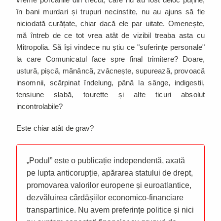
în bani murdari și trupuri necinstite, nu au ajuns să fie
niciodată curățate, chiar dacă ele par uitate. Omenește,
mă întreb de ce tot vrea atât de vizibil treaba asta cu
Mitropolia. Să își vindece nu știu ce "suferințe personale"
la care Comunicatul face spre final trimitere? Doare,
ustură, pișcă, mănâncă, zvâcnește, supurează, provoacă
insomnii, scărpinat îndelung, până la sânge, indigestii,
tensiune slabă, tourette și alte ticuri absolut
incontrolabile?
Este chiar atât de grav?
„Podul” este o publicație independentă, axată
pe lupta anticorupție, apărarea statului de drept,
promovarea valorilor europene și euroatlantice,
dezvăluirea cârdășiilor economico-financiare
transpartinice. Nu avem preferințe politice și nici