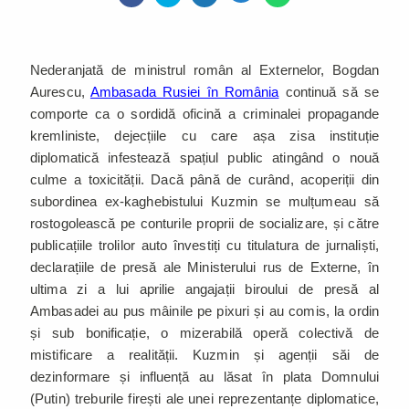
Nederanjată de ministrul român al Externelor, Bogdan
Aurescu,
Ambasada Rusiei în România
continuă să se
comporte ca o sordidă oficină a criminalei propagande
kremliniste, dejecțiile cu care așa zisa instituție
diplomatică infestează spațiul public atingând o nouă
culme a toxicității. Dacă până de curând, acoperiții din
subordinea ex-kaghebistului Kuzmin se mulțumeau să
rostogolească pe conturile proprii de socializare, și către
publicațiile trolilor auto învestiți cu titulatura de jurnaliști,
declarațiile de presă ale Ministerului rus de Externe, în
ultima zi a lui aprilie angajații biroului de presă al
Ambasadei au pus mâinile pe pixuri și au comis, la ordin
și sub bonificație, o mizerabilă operă colectivă de
mistificare a realității. Kuzmin și agenții săi de
dezinformare și influență au lăsat în plata Domnului
(Putin) treburile firești ale unei reprezentanțe diplomatice,