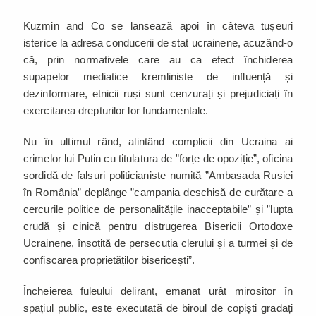
Kuzmin and Co se lansează apoi în câteva tușeuri
isterice la adresa conducerii de stat ucrainene, acuzând-o
că, prin normativele care au ca efect închiderea
supapelor mediatice kremliniste de influență și
dezinformare, etnicii ruși sunt cenzurați și prejudiciați în
exercitarea drepturilor lor fundamentale.
Nu în ultimul rând, alintând complicii din Ucraina ai
crimelor lui Putin cu titulatura de ”forțe de opoziție”, oficina
sordidă de falsuri politicianiste numită ”Ambasada Rusiei
în România” deplânge ”campania deschisă de curățare a
cercurile politice de personalitățile inacceptabile” și ”lupta
crudă și cinică pentru distrugerea Bisericii Ortodoxe
Ucrainene, însoțită de persecuția clerului și a turmei și de
confiscarea proprietăților bisericești”.
Încheierea fuleului delirant, emanat urât mirositor în
spațiul public, este executată de biroul de copiști gradați