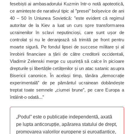
fesebiști ai ambasadorului Kuzmin într-o notă apoteotică,
ce amintește de narativul tipic al ”presei” bolșevice de ani
40 – 50 în Uniunea Sovietică: ”este evident că regimul
autoritar de la Kiev a luat un curs spre transformarea
ucrainenilor în sclavi neputincioși, care sunt ușor de
controlat și nu le deranjează să trimită pe front pentru
moarte sigură. Pe fondul lipsei de succese militare și al
înrobirii financiare a țării de către creditorii occidentali,
Vladimir Zelenski merge cu ușurință să calce în picioare
drepturile și libertățile cetățenilor și un atac satanic asupra
Bisericii canonice. În același timp, tânăra „democrație
experimentală” de pe pământul ucrainean dobândește
treptat toate semnele „ciumei brune”, pe care Europa a
întâlnit-o odată...”
„Podul” este o publicație independentă, axată
pe lupta anticorupție, apărarea statului de drept,
promovarea valorilor europene și euroatlantice,