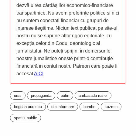
dezvăluirea cârdășiilor economico-financiare
transpartinice. Nu avem preferințe politice și nici
nu suntem conectați financiar cu grupuri de
interese ilegitime. Niciun text publicat pe site-ul
nostru nu se supune altor rigori editoriale, cu
excepția celor din Codul deontologic al
jurnalistului. Ne puteți sprijini în demersurile
noastre jurnalistice oneste printr-o contribuție
financiară în contul nostru Patreon care poate fi
accesat
AICI
.
urss
propaganda
putin
ambasada rusiei
bogdan aurescu
dezinformare
bombe
kuzmin
spatiul public