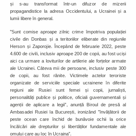
și s-au transformat într-un difuzor de mizerii
propagandistice la adresa Occidentului, a Ucrainei și a
lumii libere în general.
”Sunt comise aproape zilnic crime împotriva populației
civile din Donbas și a teritoriilor eliberate din regiunile
Herson și Zaporojie. Începând de februarie 2022, peste
4.600 de civili, inclusiv aproape 200 de copii, au fost uciși
aici ca urmare a loviturilor de artilerie ale forțelor armate
ale Ucrainei. Câteva mii de persoane, inclusiv peste 300
de copii, au fost rănite. Victimele actelor teroriste
organizate de serviciile speciale ucrainene în diferite
regiuni ale Rusiei sunt femei și copii, jurnaliști,
personalități publice și politice, oficiali guvernamentali și
agenții de aplicare a legii”, anunță Biroul de presă al
Ambasadei Rusiei la București, ironizând ”învățătorii de
peste ocean care închid de bunăvoie ochii la orice
încălcări ale drepturilor și libertăților fundamentale ale
omului care au loc în Ucraina”.