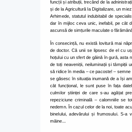
funcții și atribuții, trecând de la adninistr
și de la Agricultură la Digitalizare, un mie
Arhimede, statutul indubitabil de speciali
dar în mijloc ceva unic, inefabil, pe cât 
ascunsă de simțurile maculate o fărămână 
În consecință, nu există lovitură mai năpr
de doctor. Că unii se lipsesc de el cu ușu
hoțului cu un sfert de găină în gură, asta 
de toți neaveniții, neiluminații și tâmpiți
să ridice în media – ce pacoste! – semne de 
se găsesc în situația inumană de a își am
cât funcțional, le sunt puse în fața date
culmilor științei de care s-au agățat p
repeziciune criminală – calomniile se tot î
nedemn. În cazul celor de la noi, toate acu
binelului, adevărului și frumosului. S-
mâine...