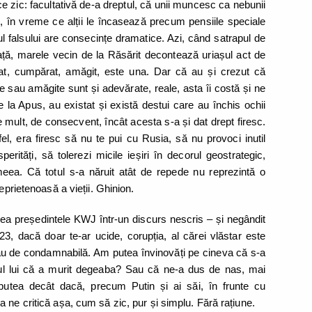
e zic: facultativă de-a dreptul, că unii muncesc ca nebunii
c, în vreme ce alții le încasează precum pensiile speciale
l falsului are consecințe dramatice. Azi, când satrapul de
ață, marele vecin de la Răsărit decontează uriașul act de
ulat, cumpărat, amăgit, este una. Dar că au și crezut că
e sau amăgite sunt și adevărate, reale, asta îi costă și ne
e la Apus, au existat și există destui care au închis ochii
de mult, de consecvent, încât acesta s-a și dat drept firesc.
fel, era firesc să nu te pui cu Rusia, să nu provoci inutil
erități, să tolerezi micile ieșiri în decorul geostrategic,
ea. Că totul s-a năruit atât de repede nu reprezintă o
eprietenoasă a vieții. Ghinion.
nea președintele KWJ într-un discurs nescris – și negândit
23, dacă doar te-ar ucide, corupția, al cărei vlăstar este
 sau de condamnabilă. Am putea învinovăți pe cineva că s-a
l lui că a murit degeaba? Sau că ne-a dus de nas, mai
 putea decât dacă, precum Putin și ai săi, în frunte cu
 ne critică așa, cum să zic, pur și simplu. Fără rațiune.