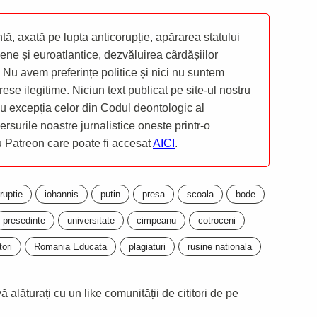
ă, axată pe lupta anticorupție, apărarea statului
ene și euroatlantice, dezvăluirea cârdășiilor
 Nu avem preferințe politice și nici nu suntem
rese ilegitime. Niciun text publicat pe site-ul nostru
 cu excepția celor din Codul deontologic al
mersurile noastre jurnalistice oneste printr-o
ru Patreon care poate fi accesat
AICI
.
ruptie
iohannis
putin
presa
scoala
bode
presedinte
universitate
cimpeanu
cotroceni
tori
Romania Educata
plagiaturi
rusine nationala
 alăturați cu un like comunității de cititori de pe