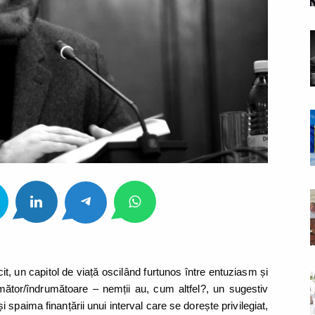
t, un capitol de viață oscilând furtunos între entuziasm și
trumător/îndrumătoare – nemții au, cum altfel?, un sugestiv
spaima finanțării unui interval care se dorește privilegiat,