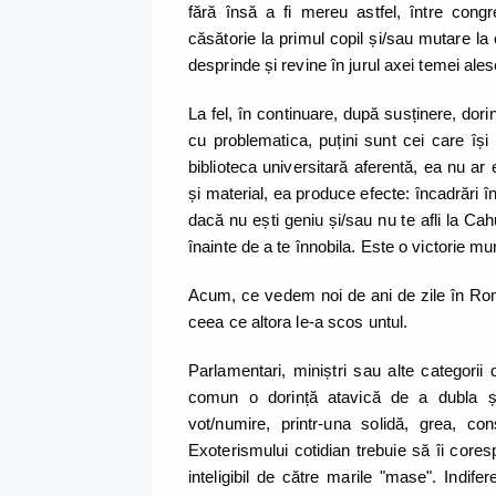
fără însă a fi mereu astfel, între congr
căsătorie la primul copil și/sau mutare la
desprinde și revine în jurul axei temei ale
La fel, în continuare, după susținere, dori
cu problematica, puțini sunt cei care îș
biblioteca universitară aferentă, ea nu ar 
și material, ea produce efecte: încadrări în
dacă nu ești geniu și/sau nu te afli la Cah
înainte de a te înnobila. Este o victorie mu
Acum, ce vedem noi de ani de zile în Rom
ceea ce altora le-a scos untul.
Parlamentari, miniștri sau alte categorii d
comun o dorință atavică de a dubla și 
vot/numire, printr-una solidă, grea, con
Exoterismului cotidian trebuie să îi cor
inteligibil de către marile "mase". Indi