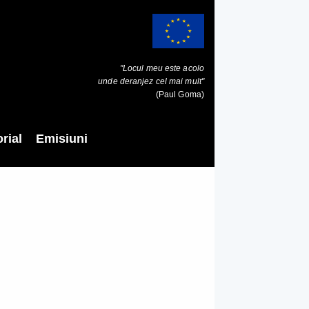
"Locul meu este acolo
unde deranjez cel mai mult"
(Paul Goma)
rial
Emisiuni