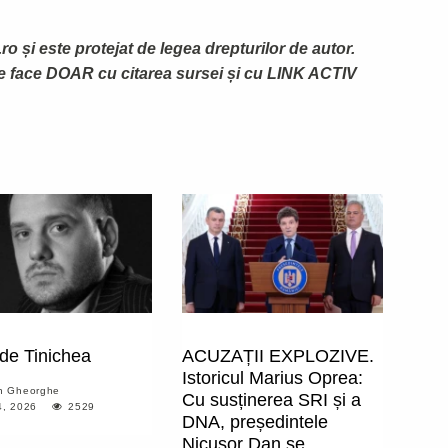
ro și este protejat de legea drepturilor de autor.
te face DOAR cu citarea sursei și cu LINK ACTIV
de Tinichea
ACUZAȚII EXPLOZIVE.
Istoricul Marius Oprea:
n Gheorghe
Cu susținerea SRI și a
, 2026
2529
DNA, președintele
Nicușor Dan se