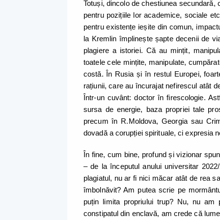
Totuși, dincolo de chestiunea secundară, c
pentru pozițiile lor academice, sociale et
pentru existențe ieșite din comun, impactu
la Kremlin împlinește șapte decenii de vi
plagiere a istoriei. Că au mințit, manip
toatele cele mințite, manipulate, cumpărat
costă. În Rusia și în restul Europei, foart
rațiunii, care au încurajat nefirescul atât 
Într-un cuvânt: doctor în firescologie. Ast
sursa de energie, baza propriei tale prosp
precum în R.Moldova, Georgia sau Crime
dovadă a corupției spirituale, ci expresia n
În fine, cum bine, profund și vizionar spu
– de la începutul anului universitar 2022/
plagiatul, nu ar fi nici măcar atât de rea
îmbolnăvit? Am putea scrie pe mormântu
puțin limita propriului trup? Nu, nu am
constipatul din enclavă, am crede că lumea