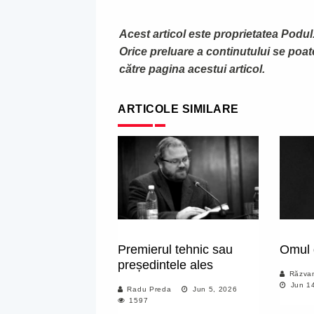
Acest articol este proprietatea Podul.
Orice preluare a continutului se poa
către pagina acestui articol.
ARTICOLE SIMILARE
Premierul tehnic sau
Omul 
președintele ales
Răzva
Jun 14
Radu Preda
Jun 5, 2026
1597