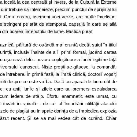
ația locală la cea centrală și invers, de la Cultură la Externe
z dur trebuie să întemeieze, precum punctul de sprijin al lui
st. Omul nostru, asemeni unei verze, are multe învelișuri,
de stringent pe atât de atemporal, capsulă în care se află
din boarea începutului de lume. Mistică pură!
aznică, pălitură de osândă mai cruntă decât șutul în titlul
rință, inclusiv înainte de a îl primi formal, jucând cartea
nu ușurează deloc povara copleșitoare a furiei legitime față
i universului cunoscut. Niște proști se găsesc, la comandă,
întrebare. În primă fază, la limită clinică, doctorii vopsiți
inti despre ce este vorba. Dacă au aparat de lucru cât de
le, cu anii, lunile și zilele care au premers escaladarea
recum iedera de stâlp. Efortul anamnetic este urmat, cu
nvârt în spirală – de cel al încadrării utilității atacului
zele de plagiat au în spate dorința de a împiedica explozia
a văzut recent. Și se va mai vedea cât de curând. Chiar