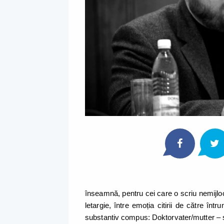
înseamnă, pentru cei care o scriu nemijloci
letargie, între emoția citirii de către în
substantiv compus: Doktorvater/mutter – și 