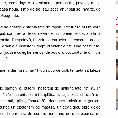
ese, conferințe și evenimente personale, private, de la
 casă nouă. Timp de trei sau zece ani, totul se învârte, de
se/sugerate.
nd să câștige distanță față de raportul de iubire și ură avut
i publică imediat teza, ceea ce nu înseamnă că, aflată la
exista. Dimpotrivă, în virtutea caracterului concret, ideatic
 ierarhia cunoașterii, drepturi salariale etc. Una peste alta,
ul (scuze colegilor serioși de acolo!), doctoratul te chinuie
ncită.
ânia dar nu numai? Figuri publice grăbite, gata să bifeze
e oameni ai puterii, indiferent de naționalitate, toți au în
întări autoritatea întâmplătoare, așa zicând, dată de
sistentă, plină, "saturată", deasupra oricăror negocieri.
espundă un ezoterism pe măsură, un ceva greu spre deloc
ferent de parcurs, de cursus honorum, de succesiunea de