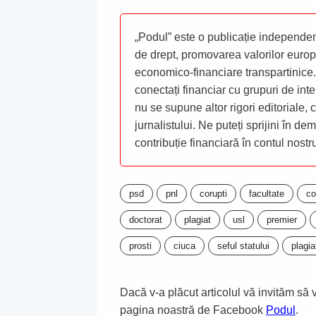
„Podul” este o publicație independent
de drept, promovarea valorilor europ
economico-financiare transpartinice.
conectați financiar cu grupuri de inte
nu se supune altor rigori editoriale,
jurnalistului. Ne puteți sprijini în de
contribuție financiară în contul nost
psd
pnl
corupti
facultate
co
doctorat
plagiat
usl
premier
prosti
ciuca
seful statului
plagia
Dacă v-a plăcut articolul vă invităm să vă
pagina noastră de Facebook
Podul
.